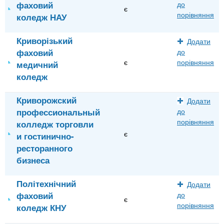
фаховий
до
є
порівняння
коледж НАУ
Криворізький
Додати
фаховий
до
є
порівняння
медичний
коледж
Криворожский
Додати
профессиональный
до
порівняння
колледж торговли
є
и гостинично-
ресторанного
бизнеса
Політехнічний
Додати
фаховий
до
є
порівняння
коледж КНУ