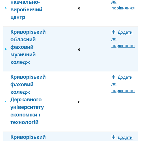
навчально-
до
є
порівняння
виробничий
центр
Криворізький
Додати
обласний
до
порівняння
фаховий
є
музичний
коледж
Криворізький
Додати
фаховий
до
порівняння
коледж
Державного
є
університету
економіки і
технологій
Криворізький
Додати