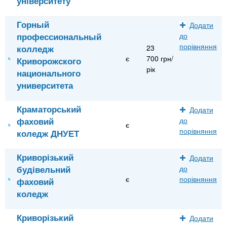
університету
Горный
Додати
профессиональный
до
порівняння
колледж
23
є
700 грн/
Криворожского
рік
национального
университета
Краматорський
Додати
фаховий
до
є
порівняння
коледж ДНУЕТ
Криворізький
Додати
будівельний
до
є
порівняння
фаховий
коледж
Криворізький
Додати