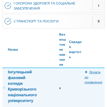
I ОХОРОНА ЗДОРОВ’Я ТА СОЦІАЛЬНЕ
1
ЗАБЕЗПЕЧЕННЯ
J ТРАНСПОРТ ТА ПОСЛУГИ
9
Без
кош
Середн
тов
я
Назва
не
вартіст
нав
ь
чан
ня
Інгулецький
Додати
фаховий
до
порівняння
коледж
є
Криворізького
національного
університету