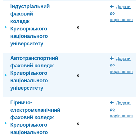
Індустріальний
Додати
фаховий
до
порівняння
коледж
є
Криворізького
національного
університету
Автотранспортний
Додати
фаховий коледж
до
порівняння
Криворізького
є
національного
університету
Гірничо-
Додати
електромеханічний
до
порівняння
фаховий коледж
є
Криворізького
національного