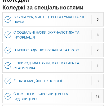
n
MBA
е
и
Коледжі за спеціальностями
р
х
t
і
Онлайн курси
а
з
B КУЛЬТУРА, МИСТЕЦТВО ТА ГУМАНІТАРНІ
3
л
НАУКИ
а
s
у
к
За кордоном
C СОЦІАЛЬНІ НАУКИ, ЖУРНАЛІСТИКА ТА
3
.
л
ІНФОРМАЦІЯ
а
i
д
D БІЗНЕС, АДМІНІСТРУВАННЯ ТА ПРАВО
7
і
n
в
E ПРИРОДНИЧІ НАУКИ, МАТЕМАТИКА ТА
1
СТАТИСТИКА
f
F ІНФОРМАЦІЙНІ ТЕХНОЛОГІЇ
3
o
G ІНЖЕНЕРІЯ, ВИРОБНИЦТВО ТА
12
БУДІВНИЦТВО