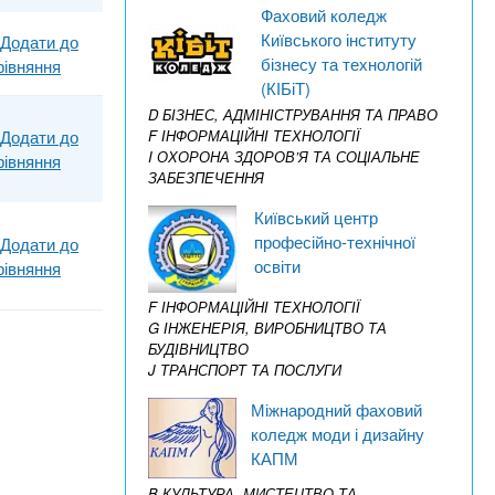
Фаховий коледж
Київського інституту
Додати до
бізнесу та технологій
рівняння
(КІБіТ)
D БІЗНЕС, АДМІНІСТРУВАННЯ ТА ПРАВО
Додати до
F ІНФОРМАЦІЙНІ ТЕХНОЛОГІЇ
I ОХОРОНА ЗДОРОВ’Я ТА СОЦІАЛЬНЕ
рівняння
ЗАБЕЗПЕЧЕННЯ
Київський центр
професійно-технічної
Додати до
освіти
рівняння
F ІНФОРМАЦІЙНІ ТЕХНОЛОГІЇ
G ІНЖЕНЕРІЯ, ВИРОБНИЦТВО ТА
БУДІВНИЦТВО
J ТРАНСПОРТ ТА ПОСЛУГИ
Міжнародний фаховий
коледж моди і дизайну
КАПМ
B КУЛЬТУРА, МИСТЕЦТВО ТА