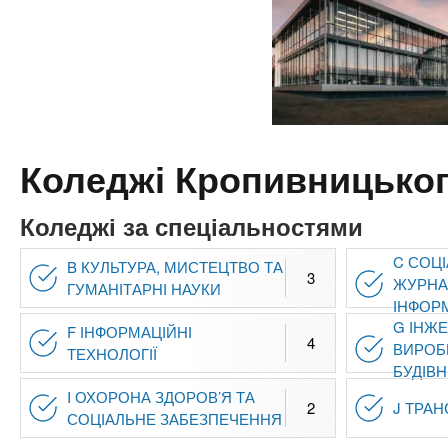
n
т
и
е
х
t
р
з
і
а
а
s
л
к
у
л
.
Коледжі Кропивницько
а
д
i
Коледжі за спеціальностями
і
в
n
C СОЦІ
B КУЛЬТУРА, МИСТЕЦТВО ТА
3
ЖУРНА
ГУМАНІТАРНІ НАУКИ
ІНФОР
f
G ІНЖЕ
F ІНФОРМАЦІЙНІ
4
ВИРОБ
ТЕХНОЛОГІЇ
БУДІВ
o
I ОХОРОНА ЗДОРОВ’Я ТА
2
J ТРА
СОЦІАЛЬНЕ ЗАБЕЗПЕЧЕННЯ