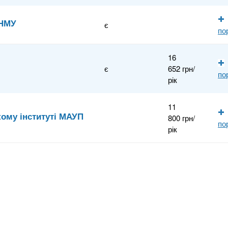
ДНМУ
є
по
16
є
652 грн/
по
рік
11
ому інституті МАУП
800 грн/
по
рік