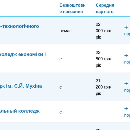
Безкоштовн
Середня
е навчання
вартість
22
-технологічного
немає
000 грн/
по
рік
22
коледж економіки і
є
800 грн/
по
рік
21
 ім. Є.Й. Мухіна
є
200 грн/
по
рік
альный колледж
є
по