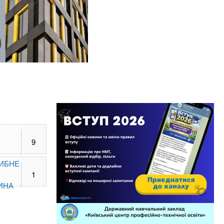
9
РИБНЕ
1
ИНА