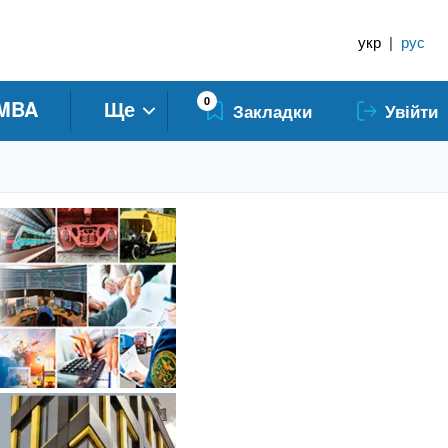
укр
|
рус
0
MBA
Ще
Закладки
Увійти