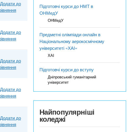
Додати до
Підготовчі курси до НМТ в
рівняння
ОНМедУ
ОНМедУ
Додати до
Предметні олімпіади онлайн в
рівняння
Національному аерокосмічному
університеті «ХАІ»
ХАІ
Додати до
рівняння
Підготовчі курси до вступу
Дніпровський гуманітарний
університет
Додати до
рівняння
Найпопулярніші
коледжі
Додати до
рівняння