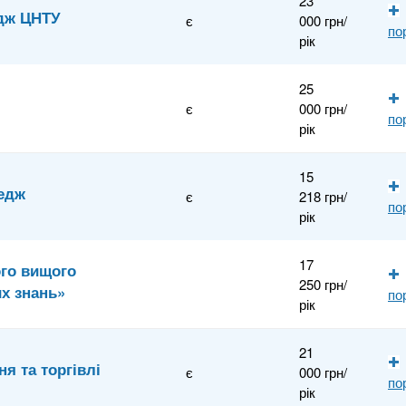
23
дж ЦНТУ
є
000 грн/
по
рік
25
є
000 грн/
по
рік
15
едж
є
218 грн/
по
рік
17
го вищого
250 грн/
их знань»
по
рік
21
я та торгівлі
є
000 грн/
по
рік