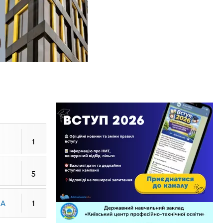
1
5
НА
1