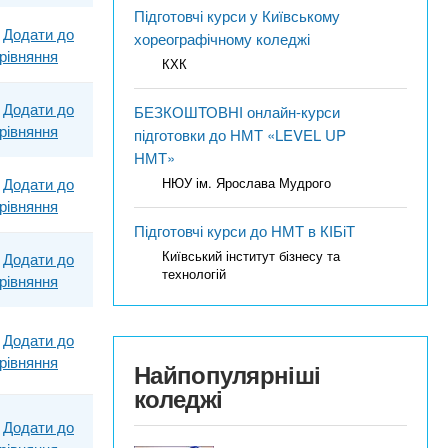
Підготовчі курси у Київському
Додати до
хореографічному коледжі
рівняння
КХК
Додати до
БЕЗКОШТОВНІ онлайн-курси
рівняння
підготовки до НМТ «LEVEL UP
НМТ»
Додати до
НЮУ ім. Ярослава Мудрого
рівняння
Підготовчі курси до НМТ в КІБіТ
Київський інститут бізнесу та
Додати до
технологій
рівняння
Додати до
рівняння
Найпопулярніші
коледжі
Додати до