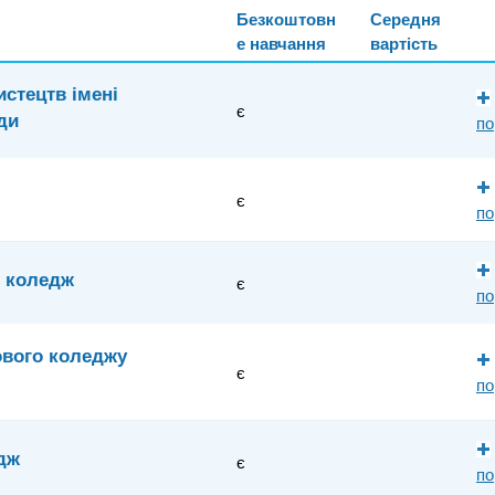
Безкоштовн
Середня
е навчання
вартість
стецтв імені
є
ди
по
є
по
й коледж
є
по
ового коледжу
є
по
дж
є
по