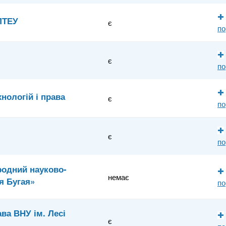
ЛТЕУ
є
по
є
по
нологій і права
є
по
є
по
одний науково-
немає
я Бугая»
по
ва ВНУ ім. Лесі
є