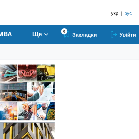
укр
|
рус
0
MBA
Ще
Закладки
Увійти