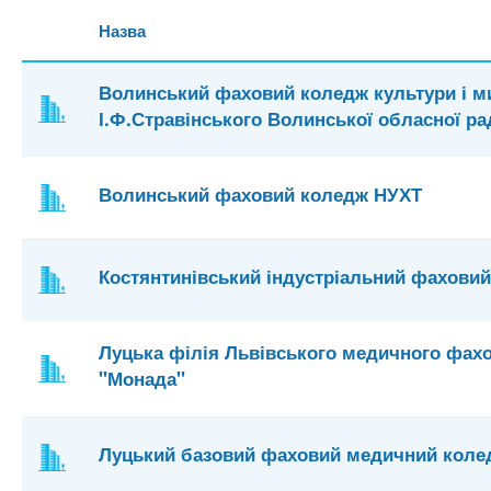
Назва
Волинський фаховий коледж культури і ми
І.Ф.Стравінського Волинської обласної ра
Волинський фаховий коледж НУХТ
Костянтинівський індустріальний фахови
Луцька філія Львівського медичного фах
"Монада"
Луцький базовий фаховий медичний коле