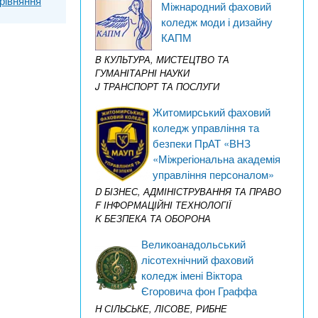
рівняння
Міжнародний фаховий
коледж моди і дизайну
КАПМ
B КУЛЬТУРА, МИСТЕЦТВО ТА
ГУМАНІТАРНІ НАУКИ
J ТРАНСПОРТ ТА ПОСЛУГИ
Житомирський фаховий
коледж управління та
безпеки ПрАТ «ВНЗ
«Міжрегіональна академія
управління персоналом»
D БІЗНЕС, АДМІНІСТРУВАННЯ ТА ПРАВО
F ІНФОРМАЦІЙНІ ТЕХНОЛОГІЇ
K БЕЗПЕКА ТА ОБОРОНА
Великоанадольський
лісотехнічний фаховий
коледж імені Віктора
Єгоровича фон Граффа
H СІЛЬСЬКЕ, ЛІСОВЕ, РИБНЕ