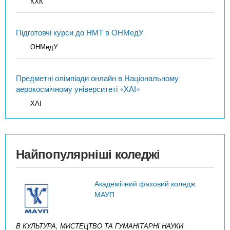
КХК
Підготовчі курси до НМТ в ОНМедУ
ОНМедУ
Предметні олімпіади онлайн в Національному
аерокосмічному університеті «ХАІ»
ХАІ
Найпопулярніші коледжі
Академічний фаховий коледж
МАУП
B КУЛЬТУРА, МИСТЕЦТВО ТА ГУМАНІТАРНІ НАУКИ