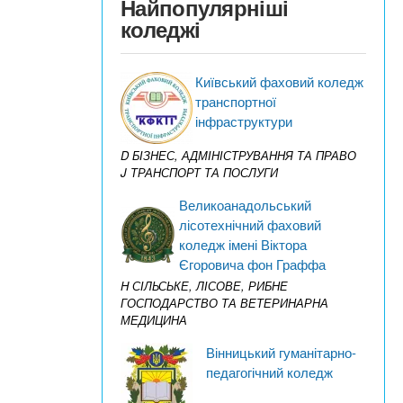
Найпопулярніші
коледжі
Київський фаховий коледж
транспортної
інфраструктури
D БІЗНЕС, АДМІНІСТРУВАННЯ ТА ПРАВО
J ТРАНСПОРТ ТА ПОСЛУГИ
Великоанадольський
лісотехнічний фаховий
коледж імені Віктора
Єгоровича фон Граффа
H СІЛЬСЬКЕ, ЛІСОВЕ, РИБНЕ
ГОСПОДАРСТВО ТА ВЕТЕРИНАРНА
МЕДИЦИНА
Вінницький гуманітарно-
педагогічний коледж