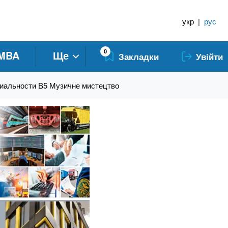
укр
|
рус
0
MBA
Ще
Закладки
Увійти
циальности B5 Музичне мистецтво