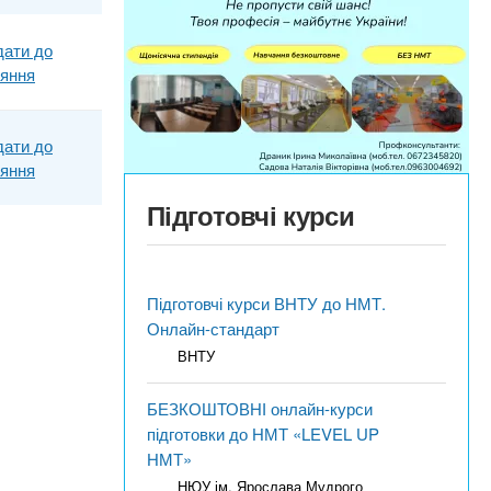
дати до
няння
дати до
няння
Підготовчі курси
Підготовчі курси ВНТУ до НМТ.
Онлайн-стандарт
ВНТУ
БЕЗКОШТОВНІ онлайн-курси
підготовки до НМТ «LEVEL UP
НМТ»
НЮУ ім. Ярослава Мудрого