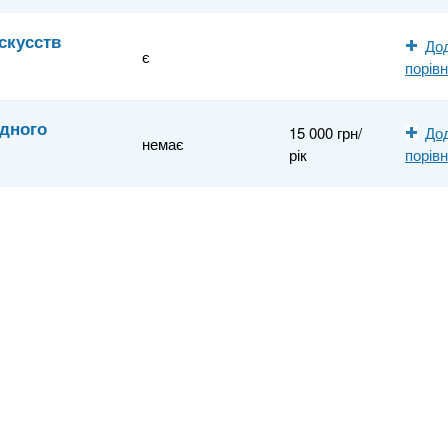
скусств
До
є
порів
дного
15 000 грн/
До
немає
рік
порів