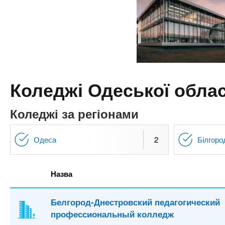
n
т
и
е
х
t
р
з
і
а
а
s
л
к
у
л
.
Коледжі Одеської обла
а
д
i
Коледжі за регіонами
і
в
n
Одеса
2
Білгоро
f
Назва
o
Белгород-Днестровский педагогический
профессиональный колледж