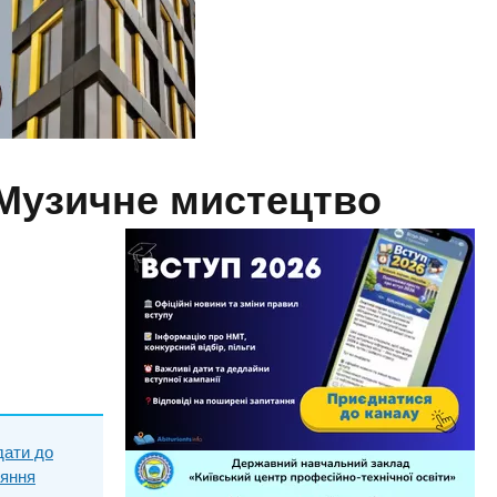
 Музичне мистецтво
дати до
няння