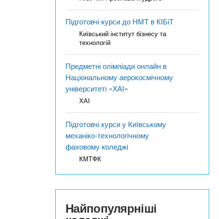
Підготовчі курси до НМТ в КІБіТ
Київський інститут бізнесу та
технологій
Предметні олімпіади онлайн в
Національному аерокосмічному
університеті «ХАІ»
ХАІ
Підготовчі курси у Київському
механіко-технологічному
фаховому коледжі
КМТФК
Найпопулярніші