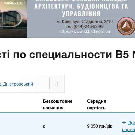
сті по специальности B5
д-Дністровський
1
Безкоштовне
Середня
навчання
вартість
До
є
9 050 грн/рік
порів