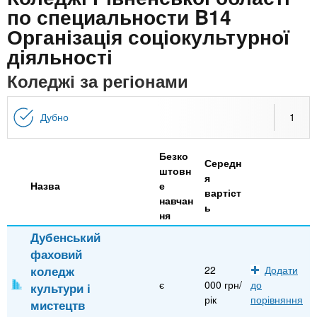
n
MBA
е
и
по специальности B14
р
х
Організація соціокультурної
t
і
Онлайн курси
а
з
діяльності
л
а
s
Коледжі за регіонами
у
к
За кордоном
.
л
Дубно
1
а
i
д
Безко
Середн
і
штовн
я
n
Назва
е
в
вартіст
навчан
ь
ня
f
Дубенський
фаховий
o
коледж
22
Додати
є
000 грн/
до
культури і
рік
порівняння
мистецтв