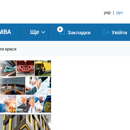
укр
|
рус
0
MBA
Ще
Закладки
Увійти
ги краси