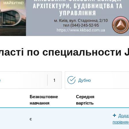
ласті по специальности 
е
1
Дубно
Безкоштовне
Середня
навчання
вартість
Дода
є
порівня