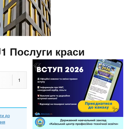
J1 Послуги краси
1
ти до
ння