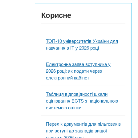
Корисне
ТОП-10 університетів України для
навчання в ІТ у 2026 році
Електронна заява вступника у
2026 році: як подати через
електронний кабінет
Таблиця відповідності шкали
оцінювання ECTS з національною
системою оцінки
Перелік документів для пільговиків
при вступі до закладів вищої
освіти у 2026 році