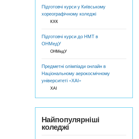
Підготовчі курси у Київському
хореографічному коледжі
КХК
Підготовчі курси до НМТ в
ОНМедУ
ОНМедУ
Предметні олімпіади онлайн в
Національному аерокосмічному
університеті «ХАІ»
ХАІ
Найпопулярніші
коледжі