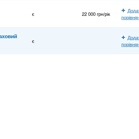
Дода
є
22 000 грн/рік
порівня
аховий
Дода
є
порівня