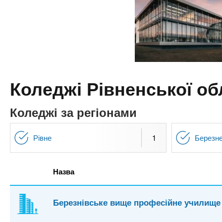
n
т
и
е
х
t
р
з
і
а
а
s
л
к
у
л
.
Коледжі Рівненської об
а
д
i
Коледжі за регіонами
і
в
n
Рівне
1
Березн
f
Назва
o
Березнівське вище професійне училище