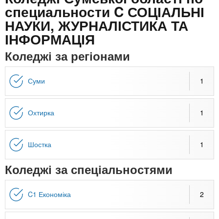
n
MBA
е
и
специальности C СОЦІАЛЬНІ
р
х
НАУКИ, ЖУРНАЛІСТИКА ТА
t
і
Онлайн курси
а
з
ІНФОРМАЦІЯ
л
а
s
Коледжі за регіонами
у
к
За кордоном
.
л
Суми
1
а
i
д
Охтирка
1
і
n
в
Шостка
1
f
Коледжі за спеціальностями
o
C1 Економіка
2