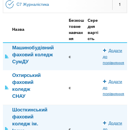
C7 Журналістика
1
Безкош
Сере
товне
дня
Назва
навчан
варті
ня
сть
Машинобудівний
Додати
фаховий коледж
є
до
СумДУ
порівняння
Охтирський
фаховий
Додати
є
до
коледж
порівняння
СНАУ
Шосткинський
фаховий
коледж ім.
Додати
є
до