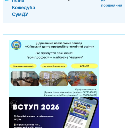
Івана
порівняння
Кожедуба
СумДУ