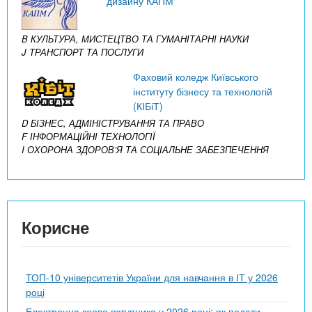
дизайну КАПМ
B КУЛЬТУРА, МИСТЕЦТВО ТА ГУМАНІТАРНІ НАУКИ
J ТРАНСПОРТ ТА ПОСЛУГИ
Фаховий коледж Київського
інституту бізнесу та технологій
(КІБіТ)
D БІЗНЕС, АДМІНІСТРУВАННЯ ТА ПРАВО
F ІНФОРМАЦІЙНІ ТЕХНОЛОГІЇ
I ОХОРОНА ЗДОРОВ’Я ТА СОЦІАЛЬНЕ ЗАБЕЗПЕЧЕННЯ
Корисне
ТОП-10 університетів України для навчання в ІТ у 2026
році
Електронна заява вступника у 2026 році: як подати