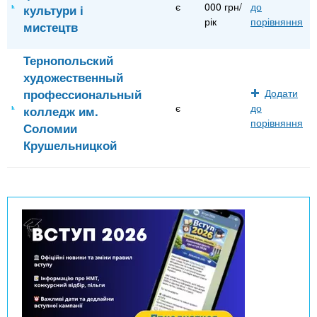
є
000 грн/
до
культури і
рік
порівняння
мистецтв
Тернопольский
художественный
профессиональный
Додати
є
до
колледж им.
порівняння
Соломии
Крушельницкой