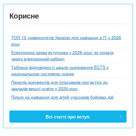
Корисне
ТОП-10 університетів України для навчання в ІТ у 2026
році
Електронна заява вступника у 2026 році: як подати
через електронний кабінет
Таблиця відповідності шкали оцінювання ECTS з
національною системою оцінки
Перелік документів для пільговиків при вступі до
закладів вищої освіти у 2026 році
Пільги на навчання для дітей учасників бойових дій
Всі статті про вступ.