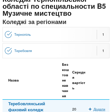
n
MBA
е
и
області по специальности B5
р
х
Музичне мистецтво
t
і
Онлайн курси
а
з
Коледжі за регіонами
л
а
s
у
к
За кордоном
Тернопіль
1
.
л
а
Теребовля
1
i
д
і
Без
n
в
кош
Середн
тов
я
f
Назва
не
вартіст
нав
ь
чан
o
ня
Теребовлянський
фаховий коледж
20
Додати