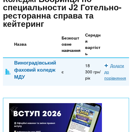
n
MBA
е
и
специальности J2 Готельно-
р
х
ресторанна справа та
t
і
Онлайн курси
а
з
кейтеринг
л
а
s
у
Середн
к
За кордоном
Безкошт
я
Назва
овне
.
л
вартіст
навчання
а
ь
i
д
Виноградівський
18
Додати
фаховий коледж
і
є
300 грн/
до
МДУ
n
в
рік
порівняння
f
o