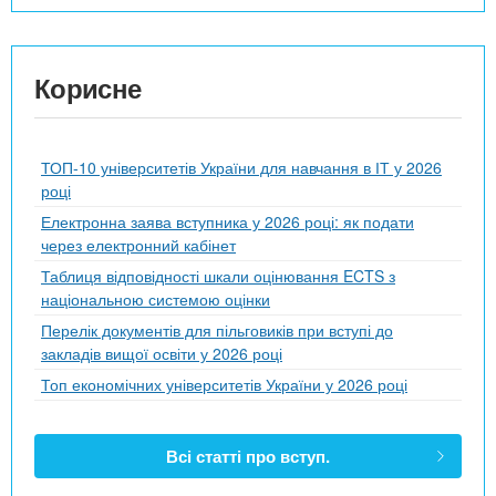
Корисне
ТОП-10 університетів України для навчання в ІТ у 2026
році
Електронна заява вступника у 2026 році: як подати
через електронний кабінет
Таблиця відповідності шкали оцінювання ECTS з
національною системою оцінки
Перелік документів для пільговиків при вступі до
закладів вищої освіти у 2026 році
Топ економічних університетів України у 2026 році
Всі статті про вступ.