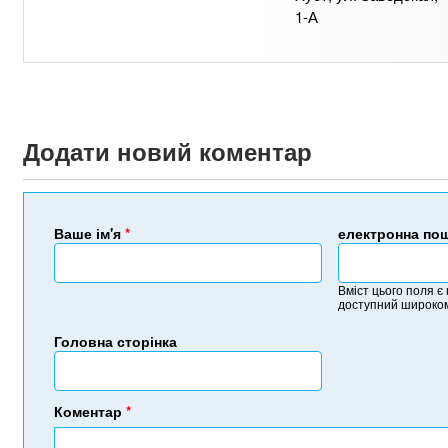
1-А
Додати новий коментар
Ваше ім'я
*
електронна по
Вміст цього поля є
доступний широком
Головна сторінка
Коментар
*