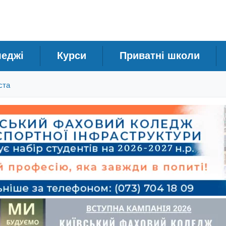
леджі
Курси
Приватні школи
ста