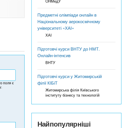
ОНМедУ
Предметні олімпіади онлайн в
Національному аерокосмічному
університеті «ХАІ»
ХАІ
Підготовчі курси ВНТУ до НМТ.
Онлайн-інтенсив
ВНТУ
Підготовчі курси у Житомирській
філії КІБіТ
о поля є
у.
Житомирська філія Київського
інституту бізнесу та технологій
Найпопулярніші