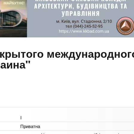
ткрытого международног
раина"
I
Приватна