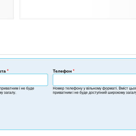
шта
*
Телефон
*
Н
о
 приватним і не буде
Номер телефону у вільному форматі. Вміст цьог
м
у загалу.
приватним і не буде доступний широкому загал
е
р
т
е
л
е
ф