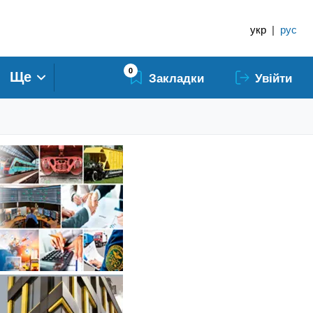
укр
|
рус
0
Ще
Закладки
Увійти