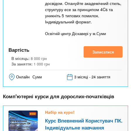
досвідом. Опануйте академічний стиль,
структуру есе за принципом 4Cs та
уникніть 5 типових помилок.
Індивідуальний формат.
Освітній центр Діскавері у м.Суми
Вартість
Записатися
В місяць:
8 000
грн
За заняття:
1 000
грн
Онлайн
Суми
3 місяці - 24 заняття
Комп'ютерні курси для дорослих-початківців
Набір на курс!
Курс Впевнений Користувач ПК.
Індивідуальне навчання