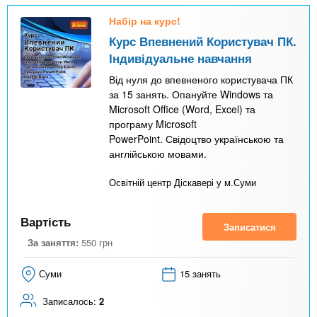
Набір на курс!
Курс Впевнений Користувач ПК.
Індивідуальне навчання
Від нуля до впевненого користувача ПК
за 15 занять. Опануйте Windows та
Microsoft Office (Word, Excel) та
програму Microsoft
PowerPoint. Свідоцтво українською та
англійською мовами.
Освітній центр Діскавері у м.Суми
Вартість
Записатися
За заняття:
550
грн
Суми
15 занять
Записалось:
2