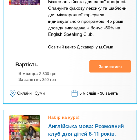
Бізнес-англійська для вашої професії.
Опануйте фахову лексику та шаблони
для міжнародної кар'єри за
індивідуальною програмою. 45 років
досвіду викладача + бонус -50% на
English Speaking Club.
Освітній центр Діскавері у м.Суми
Вартість
Записатися
В місяць:
2 800
грн
За заняття:
350
грн
Онлайн
Суми
5 місяців - 36 занять
Набір на курс!
Англійська мова: Розмовний
клуб для дітей 8-11 років.