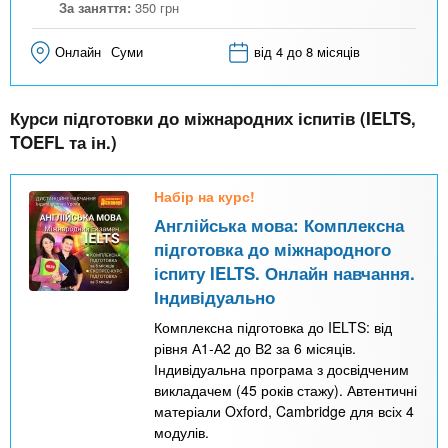
За заняття:
350
грн
Онлайн
Суми
від 4 до 8 місяців
Курси підготовки до міжнародних іспитів (IELTS,
TOEFL та ін.)
Набір на курс!
Англійська мова: Комплексна
підготовка до міжнародного
іспиту IELTS. Онлайн навчання.
Індивідуально
Комплексна підготовка до IELTS: від
рівня А1-А2 до В2 за 6 місяців.
Індивідуальна програма з досвідченим
викладачем (45 років стажу). Автентичні
матеріали Oxford, Cambridge для всіх 4
модулів.