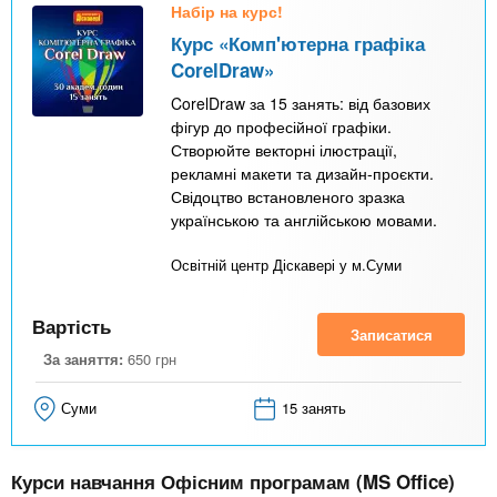
Набір на курс!
Курс «Комп'ютерна графіка
CorelDraw»
CorelDraw за 15 занять: від базових
фігур до професійної графіки.
Створюйте векторні ілюстрації,
рекламні макети та дизайн-проєкти.
Свідоцтво встановленого зразка
українською та англійською мовами.
Освітній центр Діскавері у м.Суми
Вартість
Записатися
За заняття:
650
грн
Суми
15 занять
Курси навчання Офісним програмам (MS Office)