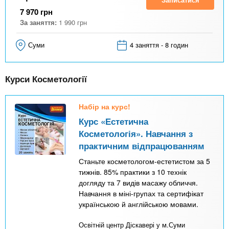
7 970
грн
За заняття:
1 990
грн
Суми
4 заняття - 8 годин
Курси Косметології
Набір на курс!
Курс «Естетична
Косметологія». Навчання з
практичним відпрацюванням
Станьте косметологом-естетистом за 5
тижнів. 85% практики з 10 технік
догляду та 7 видів масажу обличчя.
Навчання в міні-групах та сертифікат
українською й англійською мовами.
Освітній центр Діскавері у м.Суми