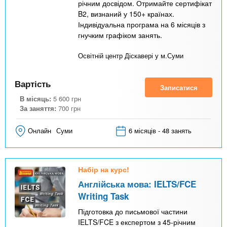
річним досвідом. Отримайте сертифікат
B2, визнаний у 150+ країнах.
Індивідуальна програма на 6 місяців з
гнучким графіком занять.
Освітній центр Діскавері у м.Суми
Вартість
Записатися
В місяць:
5 600
грн
За заняття:
700
грн
Онлайн
Суми
6 місяців - 48 занять
Набір на курс!
Англійська мова: IELTS/FCE
Writing Task
Підготовка до письмової частини
IELTS/FCE з експертом з 45-річним