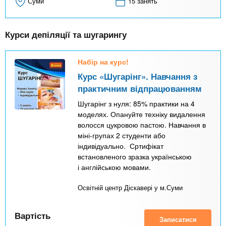
Суми
15 занять
Курси депіляції та шугарингу
Набір на курс!
Курс «Шугарінг». Навчання з
практичним відпрацюванням
Шугарінг з нуля: 85% практики на 4
моделях. Опануйте техніку видалення
волосся цукровою пастою. Навчання в
міні-групах 2 студенти або
індивідуально. Сртифікат
встановленого зразка українською
і англійською мовами.
Освітній центр Діскавері у м.Суми
Вартість
Записатися