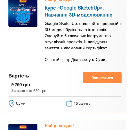
Курс «Google SketchUp».
Навчання 3D-моделюванню
Google SketchUp: створюйте професійні
3D-моделі будівель та інтер'єрів.
Опануйте 6 ключових інструментів
візуалізації проєктів. Індивідуальні
заняття + двомовний сертифікат.
Освітній центр Діскавері у м.Суми
Вартість
Записатися
9 750
грн
За заняття:
650
грн
Суми
15 занять
Набір на курс!