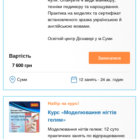
техніки педикюру та нарощування.
Практика на моделях та сертифікат
встановленого зразка українською й
англійською мовами.
Освітній центр Діскавері у м.Суми
Вартість
Записатися
7 600
грн
Суми
12 занять - 24 ак. годин
Набір на курс!
Курс «Моделювання нігтів
гелем»
Моделювання нігтів гелем: 12 суто
практичних занять по відпрацюванню