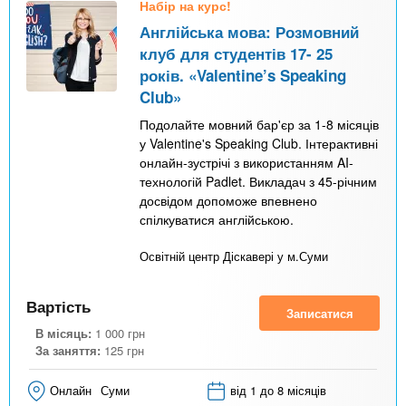
Набір на курс!
Англійська мова: Розмовний
клуб для студентів 17- 25
років. «Valentine’s Speaking
Club»
Подолайте мовний бар'єр за 1-8 місяців
у Valentine's Speaking Club. Інтерактивні
онлайн-зустрічі з використанням AI-
технологій Padlet. Викладач з 45-річним
досвідом допоможе впевнено
спілкуватися англійською.
Освітній центр Діскавері у м.Суми
Вартість
Записатися
В місяць:
1 000
грн
За заняття:
125
грн
Онлайн
Суми
від 1 до 8 місяців