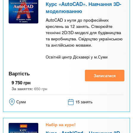
Курс «AutoCAD». Навчання 3D-
моделюванню
AutoCAD з нуля до професійних
креслень за 12 занять. Створюйте
технічні 2D/3D-моделі для будівництва
та виробництва. Свідоцтво українською
та англійською мовами.
Освітній центр Діскавері у м.Суми
Вартість
Записатися
9 750
грн
За заняття:
650
грн
Суми
15 занять
Набір на курс!