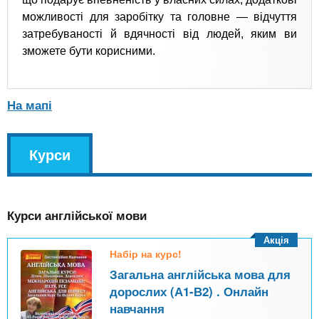
можливості для заробітку та головне — відчуття
затребуваності й вдячності від людей, яким ви
зможете бути корисними.
На мапі
v
Курси
(
k
а
l
к
Курси англійської мови
т
и
Акція
Набір на курс!
в
Загальна англійська мова для
н
дорослих (А1-В2) . Онлайн
а
навчання