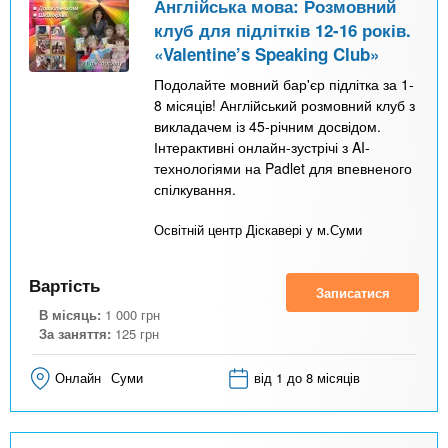
Англійська мова: Розмовний
клуб для підлітків 12-16 років.
«Valentine’s Speaking Club»
Подолайте мовний бар'єр підлітка за 1-
8 місяців! Англійський розмовний клуб з
викладачем із 45-річним досвідом.
Інтерактивні онлайн-зустрічі з AI-
технологіями на Padlet для впевненого
спілкування.
Освітній центр Діскавері у м.Суми
Вартість
Записатися
В місяць:
1 000
грн
За заняття:
125
грн
Онлайн
Суми
від 1 до 8 місяців