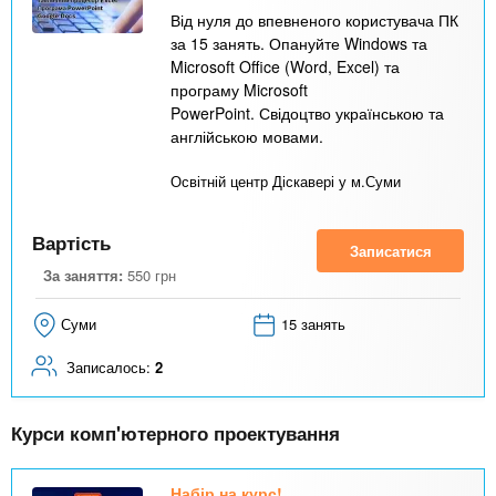
Від нуля до впевненого користувача ПК
за 15 занять. Опануйте Windows та
Microsoft Office (Word, Excel) та
програму Microsoft
PowerPoint. Свідоцтво українською та
англійською мовами.
Освітній центр Діскавері у м.Суми
Вартість
Записатися
За заняття:
550
грн
Суми
15 занять
Записалось:
2
Курси комп'ютерного проектування
Набір на курс!