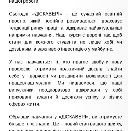
нашої роботи.
Сьогодні «ДІСКАВЕРІ» – це сучасний освітній
простір, який постійно розвивається, враховує
тенденції ринку праці та відкриває найактуальніші
напрямки навчання. Наші курси створені так, щоб
стати для кожного студента не лише хобі чи
дозвіллям, а важливою інвестицією у майбутнє.
У нас навчаються ті, хто прагне здобути нову
професію, отримати практичний досвід, знайти
себе у творчості чи розширити можливості для
працевлаштування. Ми пишаємося, що наші
випускники неодноразово відкривали у собі
приховані таланти й досягали успіху в різних
сферах життя.
Обравши навчання у «ДІСКАВЕРІ», ви отримуєте
більше, ніж знання. Це – новий етап вашого шляху,
що подарує впевненість у власних силах, додаткові