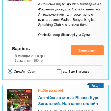
в
Англійська від А1 до В2 з викладачем з
к
45-річним досвідом. Онлайн заняття з
AI-технологіями та інтерактивною
л
платформою Padlet. Бонус: English
а
Speaking Club зі знижкою 50%.
д
Освітній центр Діскавері у м.Суми
к
а
Вартість
Записатися
)
В місяць:
2 800
грн
За заняття:
350
грн
Онлайн
Суми
від 4 до 8 місяців
Акція
Набір на курс!
Англійська мова: Бізнес-Курс
Загальний. Навчання онлайн
Бізнес-англійська для міжнародної