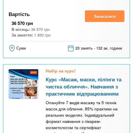
Вартість
Записатися
36 570
грн
В місяць:
36 570
грн
За заняття:
1 830
грн
Суми
20 занять - 132 ак. години
Набір на курс!
Курс «Масаж, маски, пілінги та
чистка обличчя». Навчання з
практичним відпрацюванням
Опануйте 7 видів масажу та 5 технік
масок для обличчя. 85% практики на
реальних моделях. Індивідуальний
формат навчання з лікарем-
косметологом та сертифікат