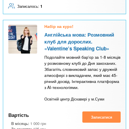
Записалось:
1
Набір на курс!
Англійська мова: Розмовний
клуб для дорослих.
«Valentine’s Speaking Club»
Подолайте мовний бар'єр за 1-8 місяців
у розмовному клубі до Дня закоханих.
Збагатіть словниковий запас у дружній
атмосфері з викладачем, який має 45-
річний досвід. Інтерактивна платформа
з AI-технологіями.
Освітній центр Діскавері у м.Суми
Вартість
Записатися
В місяць:
1 000
грн
За заняття:
125
грн