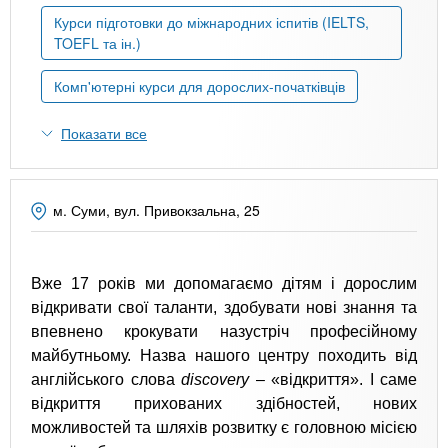
n
MBA
е
и
Курси підготовки до міжнародних іспитів (IELTS,
р
х
t
TOEFL та ін.)
і
Онлайн курси
а
з
Комп'ютерні курси для дорослих-початківців
л
а
s
у
к
За кордоном
Показати все
.
л
а
i
д
м. Суми, вул. Привокзальна, 25
і
n
в
Вже 17 років ми допомагаємо дітям і дорослим
відкривати свої таланти, здобувати нові знання та
f
впевнено крокувати назустріч професійному
майбутньому. Назва нашого центру походить від
o
англійського слова
discovery
– «відкриття». І саме
відкриття прихованих здібностей, нових
можливостей та шляхів розвитку є головною місією