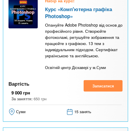
Набір на курс!
Курс «Комп'ютерна графіка
Photoshop»
Опануйте Adobe Photoshop від основ до
професійного рівня. Створюйте
фотоколажі, ретушуйте зображення та
працюйте з графікою. 13 тем з
індивідуальним підходом. Сертифікат
українською та англійською.
Освітній центр Діскавері у м.Суми
Вартість
Записатися
9 000
грн
За заняття:
650
грн
Суми
15 занять