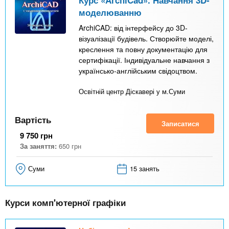
Курс «ArchiCad». Навчання 3D-
моделюванню
ArchiCAD: від інтерфейсу до 3D-
візуалізації будівель. Створюйте моделі,
креслення та повну документацію для
сертифікації. Індивідуальне навчання з
українсько-англійським свідоцтвом.
Освітній центр Діскавері у м.Суми
Вартість
Записатися
9 750
грн
За заняття:
650
грн
Суми
15 занять
Курси комп'ютерної графіки