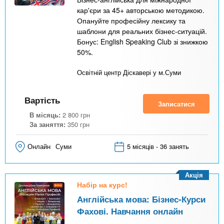
кар'єри за 45+ авторською методикою.
Опануйте професійну лексику та
шаблони для реальних бізнес-ситуацій.
Бонус: English Speaking Club зі знижкою
50%.
Освітній центр Діскавері у м.Суми
Вартість
Записатися
В місяць:
2 800
грн
За заняття:
350
грн
Онлайн
Суми
5 місяців - 36 занять
Акція
Набір на курс!
Англійська мова: Бізнес-Курси
Фахові. Навчання онлайн