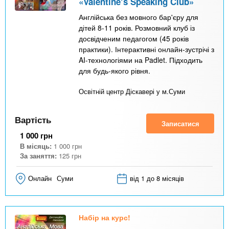
«Valentine’s Speaking Club»
Англійська без мовного бар'єру для
дітей 8-11 років. Розмовний клуб із
досвідченим педагогом (45 років
практики). Інтерактивні онлайн-зустрічі з
AI-технологіями на Padlet. Підходить
для будь-якого рівня.
Освітній центр Діскавері у м.Суми
Вартість
Записатися
1 000
грн
В місяць:
1 000
грн
За заняття:
125
грн
Онлайн
Суми
від 1 до 8 місяців
Набір на курс!