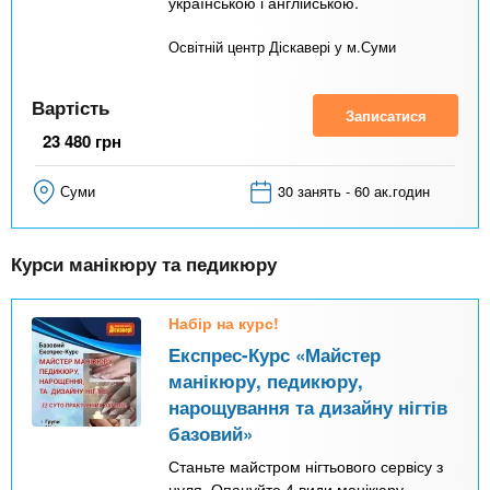
українською і англійською.
Освітній центр Діскавері у м.Суми
Вартість
Записатися
23 480
грн
Суми
30 занять - 60 ак.годин
Курси манікюру та педикюру
Набір на курс!
Експрес-Курс «Майстер
манікюру, педикюру,
нарощування та дизайну нігтів
базовий»
Станьте майстром нігтьового сервісу з
нуля. Опануйте 4 види манікюру,