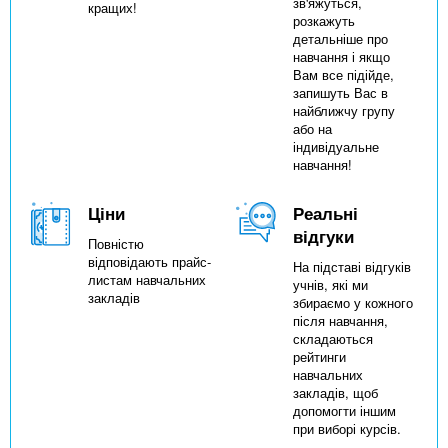
зв'яжуться,
кращих!
розкажуть
детальніше про
навчання і якщо
Вам все підійде,
запишуть Вас в
найближчу групу
або на
індивідуальне
навчання!
Ціни
Реальні
відгуки
Повністю
відповідають прайс-
На підставі відгуків
листам навчальних
учнів, які ми
закладів
збираємо у кожного
після навчання,
складаються
рейтинги
навчальних
закладів, щоб
допомогти іншим
при виборі курсів.