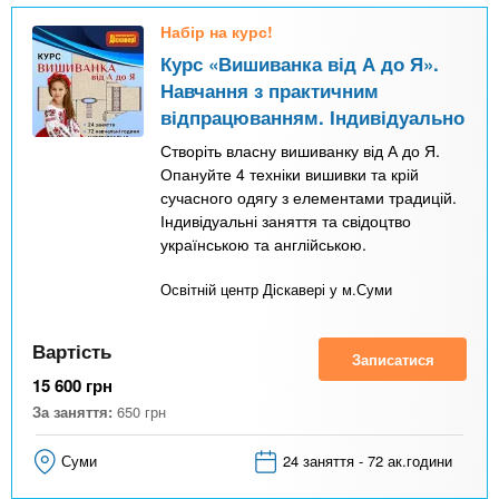
Набір на курс!
Курс «Вишиванка від А до Я».
Навчання з практичним
відпрацюванням. Індивідуально
Створіть власну вишиванку від А до Я.
Опануйте 4 техніки вишивки та крій
сучасного одягу з елементами традицій.
Індивідуальні заняття та свідоцтво
українською та англійською.
Освітній центр Діскавері у м.Суми
Вартість
Записатися
15 600
грн
За заняття:
650
грн
Суми
24 заняття - 72 ак.години