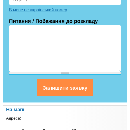
В мене не український номер
Питання / Побажання до розкладу
На мапі
Адреса: