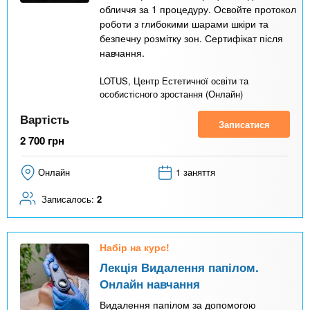
обличчя за 1 процедуру. Освойте протокол
роботи з глибокими шарами шкіри та
безпечну розмітку зон. Сертифікат після
навчання.
LOTUS, Центр Естетичної освіти та
особистісного зростання (Онлайн)
Вартість
Записатися
2 700
грн
Онлайн
1 заняття
Записалось:
2
Набір на курс!
Лекція Видалення папілом.
Онлайн навчання
Видалення папілом за допомогою