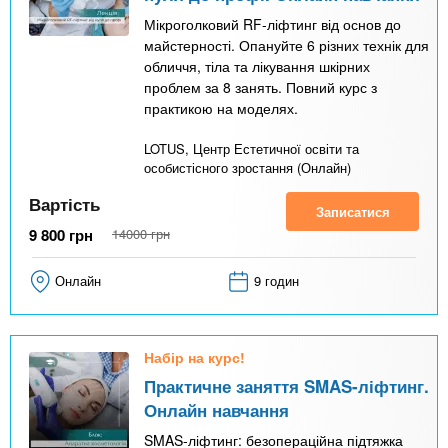
Мікроголковий RF-ліфтинг від основ до
майстерності. Опануйте 6 різних технік для
обличчя, тіла та лікування шкірних
проблем за 8 занять. Повний курс з
практикою на моделях.
LOTUS, Центр Естетичної освіти та
особистісного зростання (Онлайн)
Вартість
Записатися
9 800
грн
14000
грн
Онлайн
9 годин
Набір на курс!
Практичне заняття SMAS-ліфтинг.
Онлайн навчання
SMAS-ліфтинг: безопераційна підтяжка