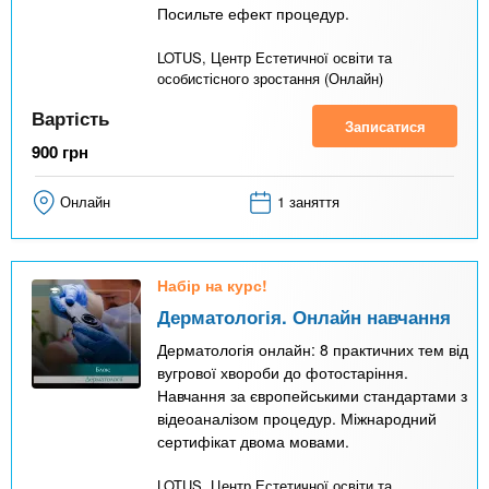
Посильте ефект процедур.
LOTUS, Центр Естетичної освіти та
особистісного зростання (Онлайн)
Вартість
Записатися
900
грн
Онлайн
1 заняття
Набір на курс!
Дерматологія. Онлайн навчання
Дерматологія онлайн: 8 практичних тем від
вугрової хвороби до фотостаріння.
Навчання за європейськими стандартами з
відеоаналізом процедур. Міжнародний
сертифікат двома мовами.
LOTUS, Центр Естетичної освіти та