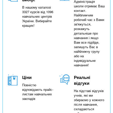
Адміністрація
школи отримає Ваш
В нашому каталозі
контакт.
3327 курсів від 1096
Найближчим
навчальних центрів
робочий час з Вами
України. Вибирайте
зв'яжуться,
кращих!
розкажуть
детальніше про
навчання і якщо
Вам все підійде,
запишуть Вас в
найближчу групу
або на
індивідуальне
навчання!
Ціни
Реальні
відгуки
Повністю
відповідають прайс-
На підставі відгуків
листам навчальних
учнів, які ми
закладів
збираємо у кожного
після навчання,
складаються