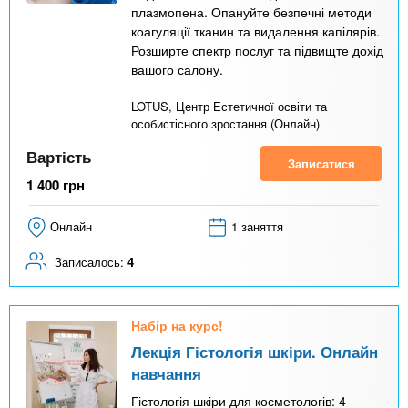
плазмопена. Опануйте безпечні методи
коагуляції тканин та видалення капілярів.
Розширте спектр послуг та підвищте дохід
вашого салону.
LOTUS, Центр Естетичної освіти та
особистісного зростання (Онлайн)
Вартість
Записатися
1 400
грн
Онлайн
1 заняття
Записалось:
4
Набір на курс!
Лекція Гістологія шкіри. Онлайн
навчання
Гістологія шкіри для косметологів: 4