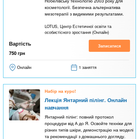
Нобелівську технологію 2003 року для
косметології. Безпечна альтернатива
мезотерапії з видимими результатами.
LOTUS, Центр Естетичної освіти та
особистісного зростання (Онлайн)
Вартість
Записатися
750
грн
Онлайн
1 заняття
Набір на курс!
Лекція Янтарний пілінг. Онлайн
навчання
Янтарний пілінг: повний протокол
процедури від А до Я. Освойте техніки для
різних типів шкіри, демонстрацію на моделі
та рекомендації з домашнього догляду.