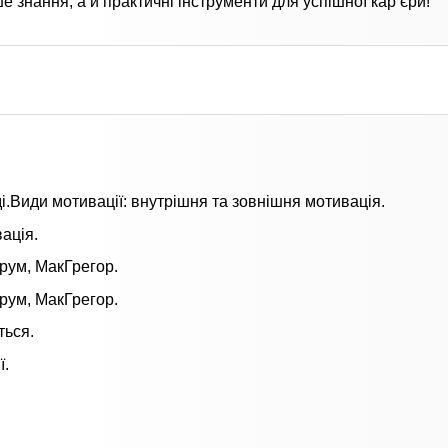
е знання, а й практичні інструменти для успішної кар’єри!
ді.Види мотивації: внутрішня та зовнішня мотивація.
ація.
Врум, МакГрегор.
Врум, МакГрегор.
ться.
ї.