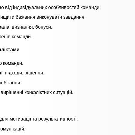
но від індивідуальних особливостей команди.
двищити бажання виконувати завдання.
вала, визнання, бонуси.
ленів команди.
фліктами
ію команди.
ї, підходи, рішення.
побігання.
 вирішенні конфліктних ситуацій.
для мотивації та результативності.
омунікацій.