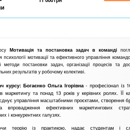
11 000
грн
ни
урсу
Мотивація та постановка задач в команді
погл
я психології мотивації та ефективного управління команд
і методи постановки задач, організації процесів та до
ьних результатів у робочому колективі.
- професіонал із 1
ч курсу: Богаєнко Ольга Ігорівна
в маркетингу та понад 13 років у керівних ролях. ЇЇ к
єднує управління масштабними проєктами, створення бр
а впровадження ефективних маркетингових стра
их і конкурентних галузях.
ючи теорію із практикою, надає студентам і с