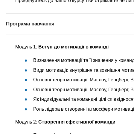
Приєднуйтесь до нашого курсу, і ви отримаєте не лиш
Програма навчання
Модуль 1:
Вступ до мотивації в команді
Визначення мотивації та її значення у коман
Види мотивації: внутрішня та зовнішня мотив
Основні теорії мотивації: Маслоу, Герцберг, 
Основні теорії мотивації: Маслоу, Герцберг, 
Як індивідуальні та командні цілі співвіднося
Роль лідера в створенні атмосфери мотиваці
Модуль 2:
Створення ефективної команди