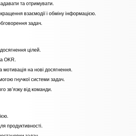
надавати та отримувати.
кращення взаємодії і обміну інформацією.
обговорення задач.
 досягнення цілей.
та OKR.
 мотивація на нові досягнення.
могою гнучкої системи задач.
го зв’язку від команди.
ією.
ля продуктивності.
остановки задач.