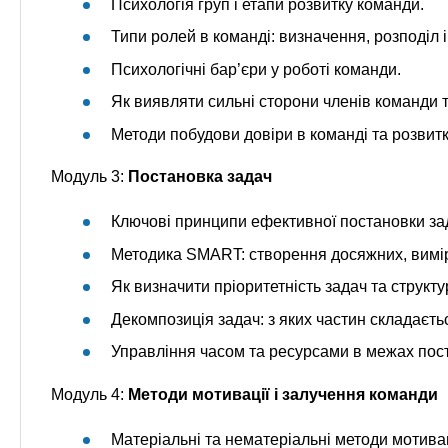
Психологія груп і етапи розвитку команди.
Типи ролей в команді: визначення, розподіл і
Психологічні бар’єри у роботі команди.
Як виявляти сильні сторони членів команди 
Методи побудови довіри в команді та розвитк
Модуль 3:
Постановка задач
Ключові принципи ефективної постановки за
Методика SMART: створення досяжних, вимі
Як визначити пріоритетність задач та структ
Декомпозиція задач: з яких частин складаєть
Управління часом та ресурсами в межах пос
Модуль 4:
Методи мотивації і залучення команди
Матеріальні та нематеріальні методи мотивац