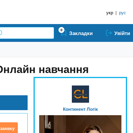
укр
|
рус
0
Закладки
Увійти
 Онлайн навчання
Континент Логік
заявку