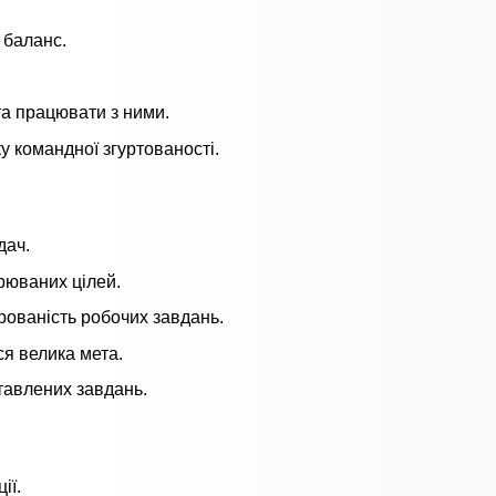
 баланс.
та працювати з ними.
у командної згуртованості.
дач.
рюваних цілей.
урованість робочих завдань.
ся велика мета.
тавлених завдань.
ії.