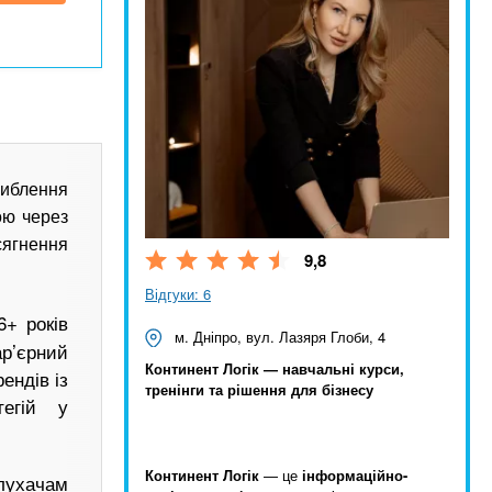
иблення
ою через
сягнення
9,8
Відгуки: 6
6+ років
м. Дніпро, вул. Лазяря Глоби, 4
ар’єрний
Континент Логік — навчальні курси,
ендів із
тренінги та рішення для бізнесу
тегій у
Континент Логік
— це
інформаційно-
лухачам