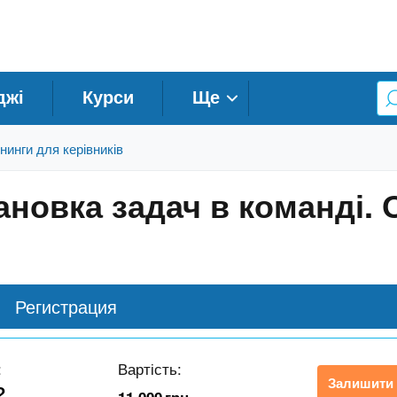
джі
Курси
Ще
нинги для керівників
ановка задач в команді.
Регистрация
:
Вартість:
Залишити 
2