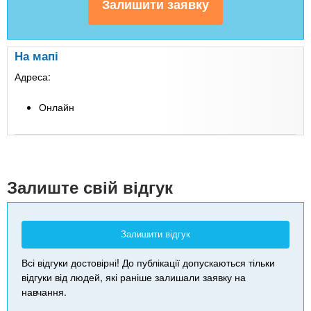
На мапі
Адреса:
Онлайн
Leaflet
| Map data ©
Google
+
-
Залиште свій відгук
Залишити відгук
Всі відгуки достовірні! До публікації допускаються тільки
відгуки від людей, які раніше залишали заявку на
навчання.