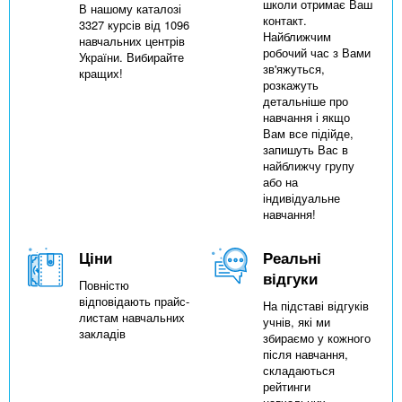
школи отримає Ваш
В нашому каталозі
контакт.
3327 курсів від 1096
Найближчим
навчальних центрів
робочий час з Вами
України. Вибирайте
зв'яжуться,
кращих!
розкажуть
детальніше про
навчання і якщо
Вам все підійде,
запишуть Вас в
найближчу групу
або на
індивідуальне
навчання!
Ціни
Реальні
відгуки
Повністю
відповідають прайс-
На підставі відгуків
листам навчальних
учнів, які ми
закладів
збираємо у кожного
після навчання,
складаються
рейтинги