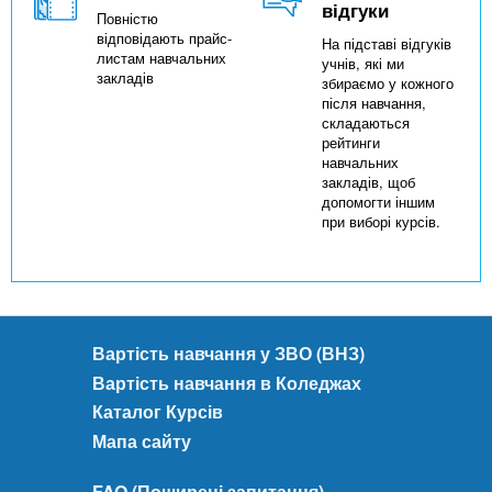
відгуки
Повністю
відповідають прайс-
На підставі відгуків
листам навчальних
учнів, які ми
закладів
збираємо у кожного
після навчання,
складаються
рейтинги
навчальних
закладів, щоб
допомогти іншим
при виборі курсів.
Вартість навчання у ЗВО (ВНЗ)
Вартість навчання в Коледжах
Каталог Курсів
Мапа сайту
FAQ (Поширені запитання)