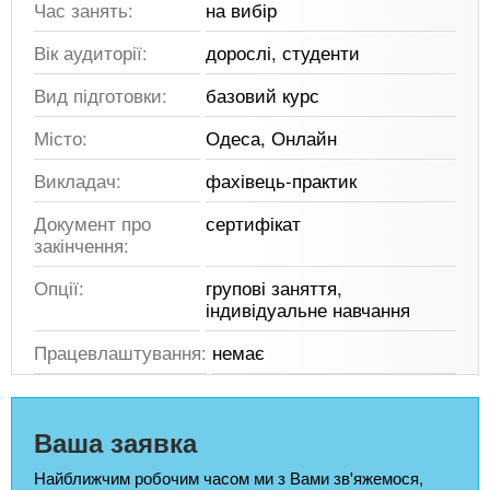
Час занять:
на вибір
Вік аудиторії:
дорослі, студенти
Вид підготовки:
базовий курс
Місто:
Одеса, Онлайн
Викладач:
фахівець-практик
Документ про
сертифікат
закінчення:
Опції:
групові заняття,
індивідуальне навчання
Працевлаштування:
немає
Ваша заявка
Найближчим робочим часом ми з Вами зв'яжемося,