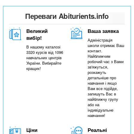
Переваги Abiturients.info
Великий
Ваша заявка
вибір!
Адміністрація
школи отримає Ваш
В нашому каталозі
контакт.
3320 курсів від 1096
Найближчим
навчальних центрів
робочий час з Вами
України. Вибирайте
зв'яжуться,
кращих!
розкажуть
детальніше про
навчання і якщо
Вам все підійде,
запишуть Вас в
найближчу групу
або на
індивідуальне
навчання!
Ціни
Реальні