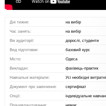
Дні тижня:
на вибір
Час занять:
на вибір
Вік аудиторії:
дорослі, студенти
Вид підготовки:
базовий курс
Місто:
Одеса
Викладач:
фахівець-практик
Навчальні матеріали:
Усі необхідні витратн
Документ про закінчення:
сертифікат
Опції:
індивідуальне навчан
Працевлаштування:
немає