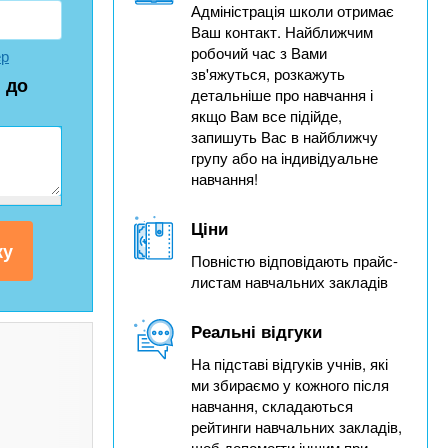
Адміністрація школи отримає
Ваш контакт. Найближчим
робочий час з Вами
ер
зв'яжуться, розкажуть
 до
детальніше про навчання і
якщо Вам все підійде,
запишуть Вас в найближчу
групу або на індивідуальне
навчання!
Ціни
Повністю відповідають прайс-
листам навчальних закладів
Реальні відгуки
На підставі відгуків учнів, які
ми збираємо у кожного після
навчання, складаються
рейтинги навчальних закладів,
щоб допомогти іншим при