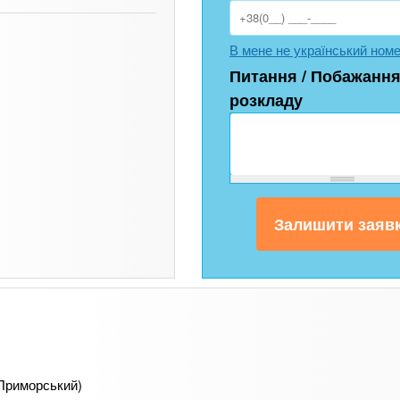
В мене не український ном
Питання / Побажання
розкладу
 Приморський)