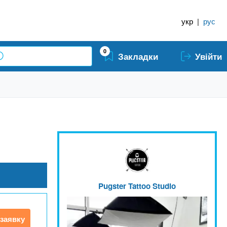
укр
|
рус
0
Закладки
Увійти
Pugster Tattoo Studio
заявку