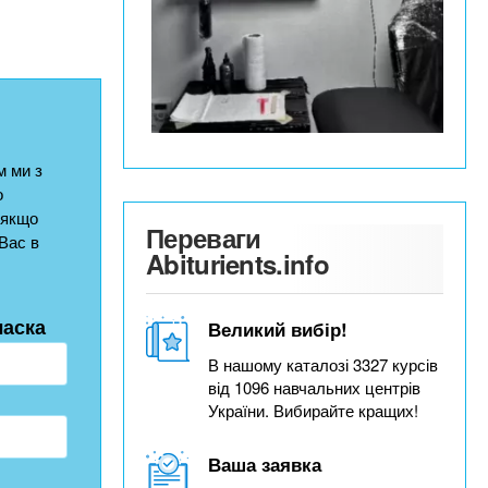
 ми з
о
 якщо
Переваги
Вас в
Abiturients.info
ласка
Великий вибір!
В нашому каталозі 3327 курсів
від 1096 навчальних центрів
України. Вибирайте кращих!
Ваша заявка