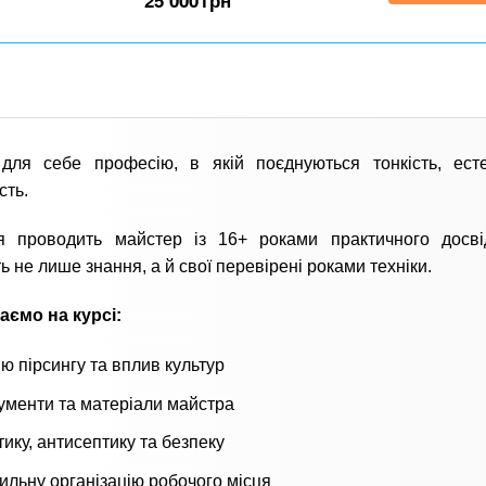
25 000
грн
 для себе професію, в якій поєднуються тонкість, ест
сть.
я проводить майстер із 16+ роками практичного досві
ь не лише знання, а й свої перевірені роками техніки.
аємо на курсі:
ію пірсингу та вплив культур
ументи та матеріали майстра
ику, антисептику та безпеку
ильну організацію робочого місця