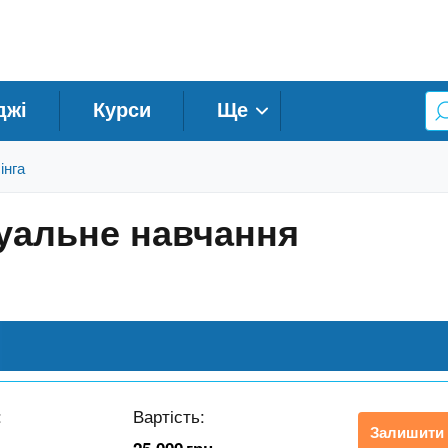
джі
Курси
Ще
інга
дуальне навчання
:
Вартість:
Залишити 