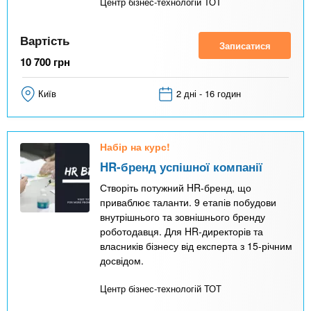
Центр бізнес-технологій ТОТ
Вартість
Записатися
10 700
грн
Київ
2 дні - 16 годин
Набір на курс!
HR-бренд успішної компанії
Створіть потужний HR-бренд, що
приваблює таланти. 9 етапів побудови
внутрішнього та зовнішнього бренду
роботодавця. Для HR-директорів та
власників бізнесу від експерта з 15-річним
досвідом.
Центр бізнес-технологій ТОТ