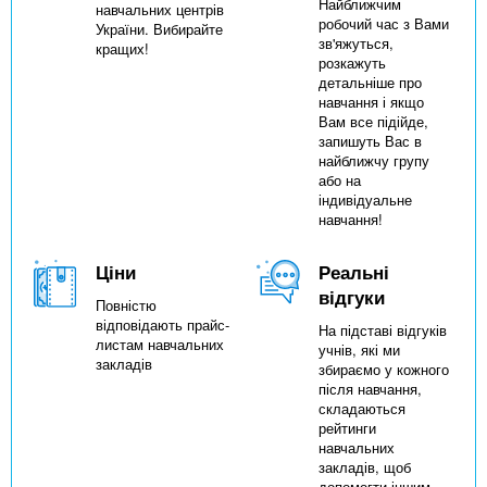
Найближчим
навчальних центрів
робочий час з Вами
України. Вибирайте
зв'яжуться,
кращих!
розкажуть
детальніше про
навчання і якщо
Вам все підійде,
запишуть Вас в
найближчу групу
або на
індивідуальне
навчання!
Ціни
Реальні
відгуки
Повністю
відповідають прайс-
На підставі відгуків
листам навчальних
учнів, які ми
закладів
збираємо у кожного
після навчання,
складаються
рейтинги
навчальних
закладів, щоб
допомогти іншим