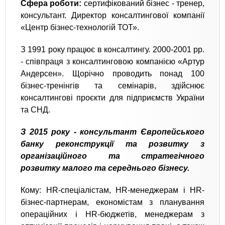
Сфера роботи:
сертифікований бізнес - тренер,
консультант. Директор консалтингової компанії
«Центр бізнес-технологій ТОТ».
З 1991 року працює в консалтингу. 2000-2001 рр.
- співпраця з консалтинговою компанією «Артур
Андерсен». Щорічно проводить понад 100
бізнес-тренінгів та семінарів, здійснює
консалтингові проєкти для підприємств України
та СНД.
З 2015 року - консультант Європейського
банку реконструкції та розвитку з
організаційного та стратегічного
розвитку малого та середнього бізнесу.
Кому: HR-спеціалістам, HR-менеджерам і HR-
бізнес-партнерам, економістам з планування
операційних і HR-бюджетів, менеджерам з