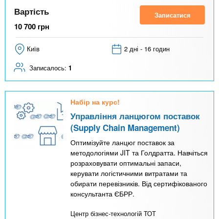
Вартість
Записатися
10 700
грн
Київ
2 дні - 16 годин
Записалось:
1
Набір на курс!
Управління ланцюгом поставок
(Supply Chain Management)
Оптимізуйте ланцюг поставок за
методологіями JIT та Голдратта. Навчіться
розраховувати оптимальні запаси,
керувати логістичними витратами та
обирати перевізників. Від сертифікованого
консультанта ЄБРР.
Центр бізнес-технологій ТОТ