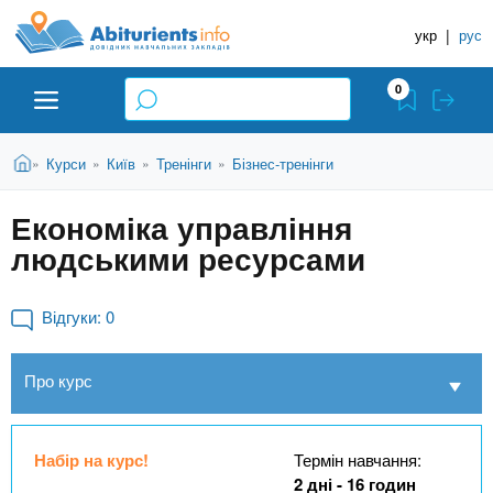
A
П
Д
е
укр
|
рус
о
b
р
в
е
0
й
і
i
т
д
и
В
Абітурієнту
Головна
Курси
Київ
Тренінги
Бізнес-тренінги
»
»
»
»
н
д
t
и
о
и
є
Економіка управління
о
ЗВО (ВНЗ)
т
к
u
с
людськими ресурсами
у
Н
н
т
о
а
Коледжі
r
в
Відгуки:
0
в
н
ч
i
о
Курси
Про курс
г
а
о
л
e
м
Приватні школи
ь
а
Набір на курс!
Термін навчання:
т
н
2 дні - 16 годин