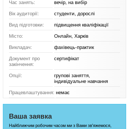
Час занять:
вечір, на вибір
Вік аудиторії:
студенти, дорослі
Вид підготовки:
підвищення кваліфікації
Місто:
Онлайн, Харків
Викладач:
фахівець-практик
Документ про
сертифікат
закінчення:
Опції:
групові заняття,
індивідуальне навчання
Працевлаштування:
немає
Ваша заявка
Найближчим робочим часом ми з Вами зв'яжемося,