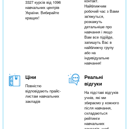
контакт.
3327 курсів від 1096
Найближчим
навчальних центрів
робочий час з Вами
України. Вибирайте
зв'яжуться,
кращих!
розкажуть
детальніше про
навчання і якщо
Вам все підійде,
запишуть Вас в
найближчу групу
або на
індивідуальне
навчання!
Ціни
Реальні
відгуки
Повністю
відповідають прайс-
На підставі відгуків
листам навчальних
учнів, які ми
закладів
збираємо у кожного
після навчання,
складаються
рейтинги
навчальних
закладів, щоб