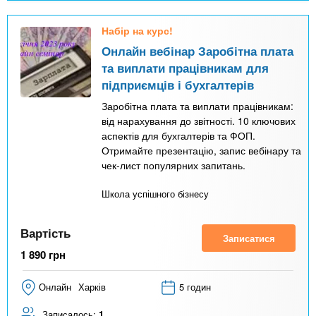
Набір на курс!
Онлайн вебінар Заробітна плата
та виплати працівникам для
підприємців і бухгалтерів
Заробітна плата та виплати працівникам:
від нарахування до звітності. 10 ключових
аспектів для бухгалтерів та ФОП.
Отримайте презентацію, запис вебінару та
чек-лист популярних запитань.
Школа успішного бізнесу
Вартість
Записатися
1 890
грн
Онлайн
Харків
5 годин
Записалось:
1