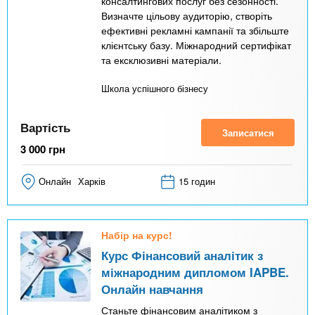
консалтингових послуг без сезонності.
Визначте цільову аудиторію, створіть
ефективні рекламні кампанії та збільште
клієнтську базу. Міжнародний сертифікат
та ексклюзивні матеріали.
Школа успішного бізнесу
Вартість
Записатися
3 000
грн
Онлайн
Харків
15 годин
Набір на курс!
Курс Фінансовий аналітик з
міжнародним дипломом IAPBE.
Онлайн навчання
Станьте фінансовим аналітиком з