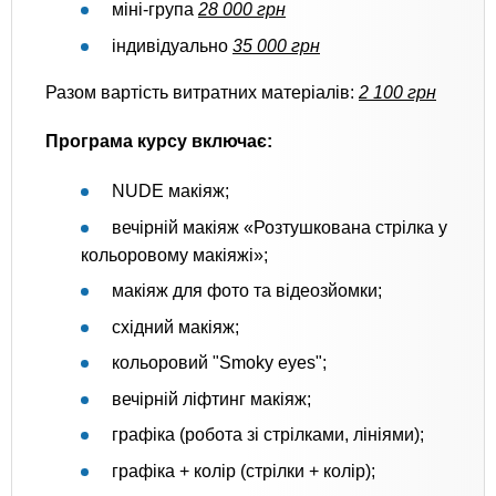
міні-група
28 000 грн
індивідуально
35 000 грн
Разом вартість витратних матеріалів:
2 100 грн
Програма курсу включає:
NUDE макіяж;
вечірній макіяж «Розтушкована стрілка у
кольоровому макіяжі»;
макіяж для фото та відеозйомки;
східний макіяж;
кольоровий "Smoky eyes";
вечірній ліфтинг макіяж;
графіка (робота зі стрілками, лініями);
графіка + колір (стрілки + колір);