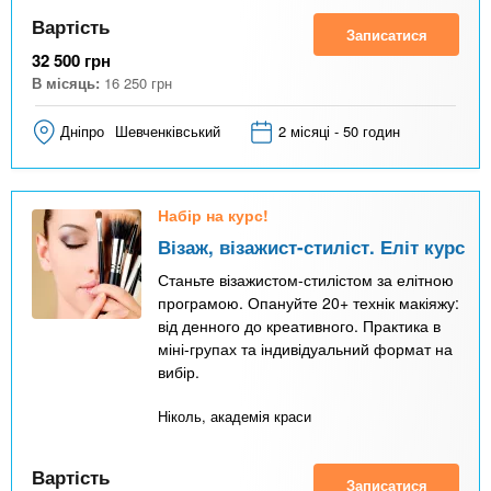
Вартість
Записатися
32 500
грн
В місяць:
16 250
грн
Дніпро
Шевченківський
2 місяці - 50 годин
Набір на курс!
Візаж, візажист-стиліст. Еліт курс
Станьте візажистом-стилістом за елітною
програмою. Опануйте 20+ технік макіяжу:
від денного до креативного. Практика в
міні-групах та індивідуальний формат на
вибір.
Ніколь, академія краси
Вартість
Записатися