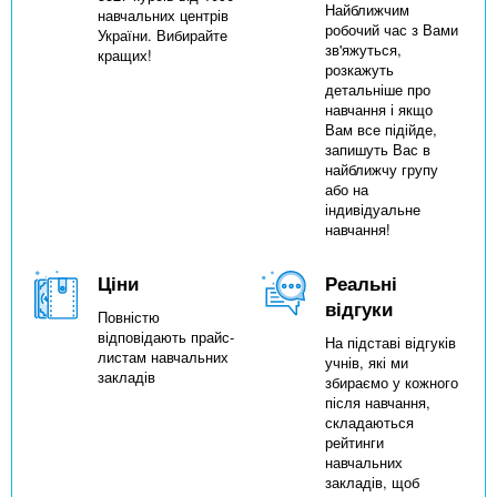
Найближчим
навчальних центрів
робочий час з Вами
України. Вибирайте
зв'яжуться,
кращих!
розкажуть
детальніше про
навчання і якщо
Вам все підійде,
запишуть Вас в
найближчу групу
або на
індивідуальне
навчання!
Ціни
Реальні
відгуки
Повністю
відповідають прайс-
На підставі відгуків
листам навчальних
учнів, які ми
закладів
збираємо у кожного
після навчання,
складаються
рейтинги
навчальних
закладів, щоб