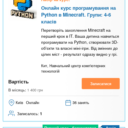
Онлайн курс програмування на
Python в Minecraft. Групи: 4-6
класів
Перетворіть захоплення Minecraft на
перший крок в IT. Ваша дитина навчиться
програмувати на Python, створювати 3D-
об'єкти та власні міні-ігри. Від змінних до
цілих міст - результат одразу видно у грі.
Кит, Навчальний центр комп'ютерних
технологій
Вартість
Записатися
В місяць:
1 400
грн
Київ
Онлайн
36 занять
Записалось:
1
Акція
Перший урок - безкоштовно