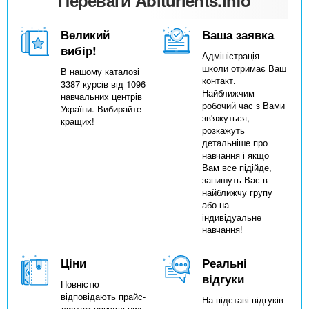
Великий
Ваша заявка
вибір!
Адміністрація
школи отримає Ваш
В нашому каталозі
контакт.
3387 курсів від 1096
Найближчим
навчальних центрів
робочий час з Вами
України. Вибирайте
зв'яжуться,
кращих!
розкажуть
детальніше про
навчання і якщо
Вам все підійде,
запишуть Вас в
найближчу групу
або на
індивідуальне
навчання!
Ціни
Реальні
відгуки
Повністю
відповідають прайс-
На підставі відгуків
листам навчальних