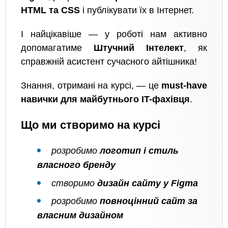
HTML та CSS
і публікувати їх в Інтернет.
І найцікавіше — у роботі нам активно
допомагатиме
Штучний Інтелект
, як
справжній асистент сучасного айтішника!
Знання, отримані на курсі, — це
must-have
навички для майбутнього IT-фахівця
.
Що ми створимо на курсі
розробимо
логотип і стиль
власного бренду
створимо
дизайн сайту у Figma
розробимо
повноцінний сайт за
власним дизайном