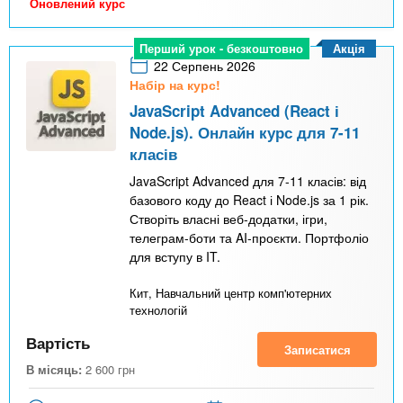
Оновлений курс
Акція
Перший урок - безкоштовно
22 Серпень 2026
Набір на курс!
JavaScript Advanced (React і
Node.js). Онлайн курс для 7-11
класів
JavaScript Advanced для 7-11 класів: від
базового коду до React і Node.js за 1 рік.
Створіть власні веб-додатки, ігри,
телеграм-боти та AI-проєкти. Портфоліо
для вступу в IT.
Кит, Навчальний центр комп'ютерних
технологій
Вартість
Записатися
В місяць:
2 600
грн