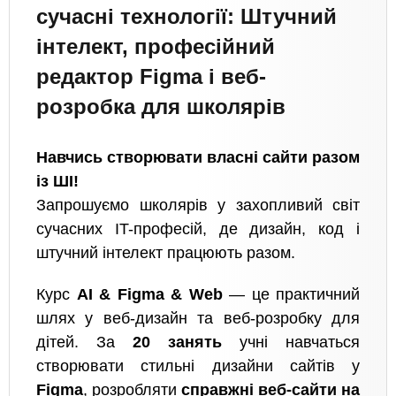
сучасні технології: Штучний
інтелект, професійний
редактор Figma і веб-
розробка для школярів
Навчись створювати власні сайти разом
із ШІ!
Запрошуємо школярів у захопливий світ
сучасних IT-професій, де дизайн, код і
штучний інтелект працюють разом.
Курс
AI & Figma & Web
— це практичний
шлях у веб-дизайн та веб-розробку для
дітей. За
20 занять
учні навчаться
створювати стильні дизайни сайтів у
Figma
, розробляти
справжні веб-сайти на