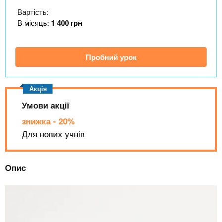
n
MBA
е
и
Вартість:
р
х
t
і
В місяць:
1 400
грн
Онлайн курси
а
з
л
а
s
у
Пробний урок
к
За кордоном
.
л
а
i
д
Умови акції
і
знижка - 20%
n
в
Для нових учнів
f
Опис
o