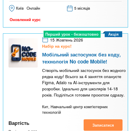
Київ
Онлайн
5 місяців
Оновлений курс
Акція
Перший урок - безкоштовно
15 Жовтень 2026
Набір на курс!
Мобільний застосунок без коду,
технологія No code Mobile!
Створіть мобільний застосунок без жодного
рядка коду! Всього за 4 заняття опануєте
Figma, Adalo та AI-інструменти для
розробки. Ідеально для школярів 14-18
років. Поділіться готовим проєктом одразу.
Кит, Навчальний центр комп'ютерних
технологій
Вартість
Записатися