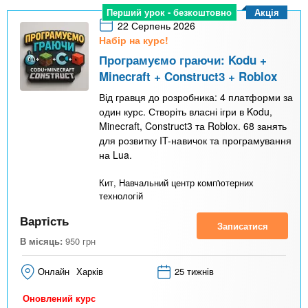
Акція
Перший урок - безкоштовно
22 Серпень 2026
Набір на курс!
Програмуємо граючи: Kodu +
Minecraft + Construct3 + Roblox
Від гравця до розробника: 4 платформи за
один курс. Створіть власні ігри в Kodu,
Minecraft, Construct3 та Roblox. 68 занять
для розвитку IT-навичок та програмування
на Lua.
Кит, Навчальний центр комп'ютерних
технологій
Вартість
Записатися
В місяць:
950
грн
Онлайн
Харків
25 тижнів
Оновлений курс