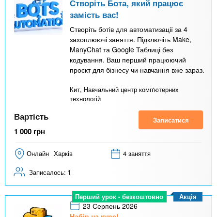
Створіть Бота, який працює
замість вас!
Створіть ботів для автоматизації за 4
захоплюючі заняття. Підключіть Make,
ManyChat та Google Таблиці без
кодування. Ваш перший працюючий
проєкт для бізнесу чи навчання вже зараз.
Кит, Навчальний центр комп'ютерних
технологій
Вартість
Записатися
1 000
грн
Онлайн
Харків
4 заняття
Записалось:
1
Акція
Перший урок - безкоштовно
23 Серпень 2026
Набір на курс!