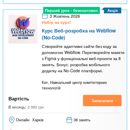
Акція
Перший урок - безкоштовно
3 Жовтень 2026
Набір на курс!
Курс Веб-розробка на Webflow
(No-Code)
Створюйте адаптивні сайти без коду за
допомогою Webflow. Перетворюйте макети
з Figma у функціональні веб-проєкти за 8
занять. Бонус: розробка мобільного
додатку на No-Code платформі.
Кит, Навчальний центр комп'ютерних
технологій
Вартість
Записатися
В місяць:
2 000
грн
Онлайн
Харків
36 занять