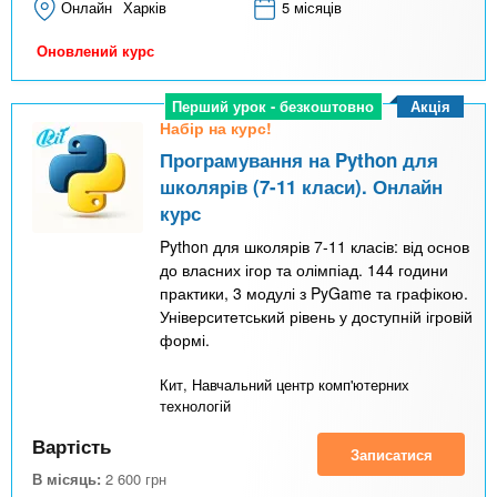
Онлайн
Харків
5 місяців
Оновлений курс
Акція
Перший урок - безкоштовно
Набір на курс!
Програмування на Python для
школярів (7-11 класи). Онлайн
курс
Python для школярів 7-11 класів: від основ
до власних ігор та олімпіад. 144 години
практики, 3 модулі з PyGame та графікою.
Університетський рівень у доступній ігровій
формі.
Кит, Навчальний центр комп'ютерних
технологій
Вартість
Записатися
В місяць:
2 600
грн