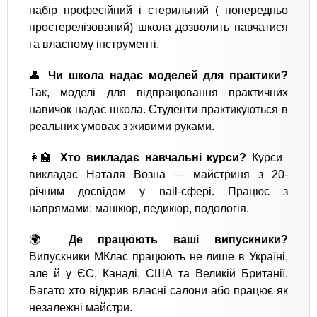
набір професійний і стерильний ( попередньо
простерелізований) школа дозволить навчатися
га власному інструменті.
👤
Чи школа надає моделей для практики?
Так, моделі для відпрацювання практичних
навичок надає школа. Студенти практикуються в
реальних умовах з живими руками.
👩‍🏫
Хто викладає навчальні курси?
Курси
викладає Наталя Возна — майстриня з 20-
річним досвідом у nail-сфері. Працює з
напрямами: манікюр, педикюр, подологія.
🌍
Де працюють ваші випускники?
Випускники МКлас працюють не лише в Україні,
але й у ЄС, Канаді, США та Великій Британії.
Багато хто відкрив власні салони або працює як
незалежні майстри.