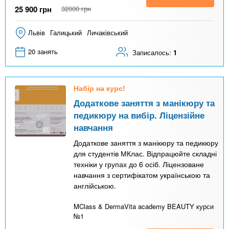
25 900
грн
32000
грн
Львів
Галицький
Личаківський
20 занять
Записалось:
1
Набір на курс!
Додаткове заняття з манікюру та
педикюру на вибір. Ліцензійне
навчання
Додаткове заняття з манікюру та педикюру
для студентів МКлас. Відпрацюйте складні
техніки у групах до 6 осіб. Ліцензоване
навчання з сертифікатом українською та
англійською.
MClass & DermaVita academy BEAUTY курси
№1