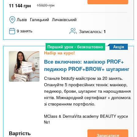
11 144
грн
15920
грн
Львів
Галицький
Личаківський
9 занять
Записалось:
1
Акція
Перший урок - безкоштовно
Набір на курс!
Все включено: манікюр PROF+
педикюр PROF+BROW+ шугаринг
Станьте beauty-майстром за 20 занять.
Опануйте 5 професійних технік: манікюр,
педикюр, брови, шугаринг та нарощування
нігтів. Міжнародний сертифікат + допомога
зі створенням портфоліо.
MClass & DermaVita academy BEAUTY курси
№1
Вартість
Записатися