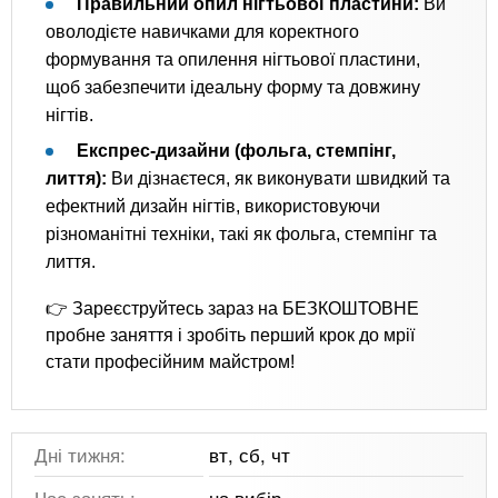
Правильний опил нігтьової пластини:
Ви
оволодієте навичками для коректного
формування та опилення нігтьової пластини,
щоб забезпечити ідеальну форму та довжину
нігтів.
Експрес-дизайни (фольга, стемпінг,
лиття):
Ви дізнаєтеся, як виконувати швидкий та
ефектний дизайн нігтів, використовуючи
різноманітні техніки, такі як фольга, стемпінг та
лиття.
👉 Зареєструйтесь зараз на БЕЗКОШТОВНЕ
пробне заняття і зробіть перший крок до мрії
стати професійним майстром!
Дні тижня:
вт, сб, чт
Час занять:
на вибір