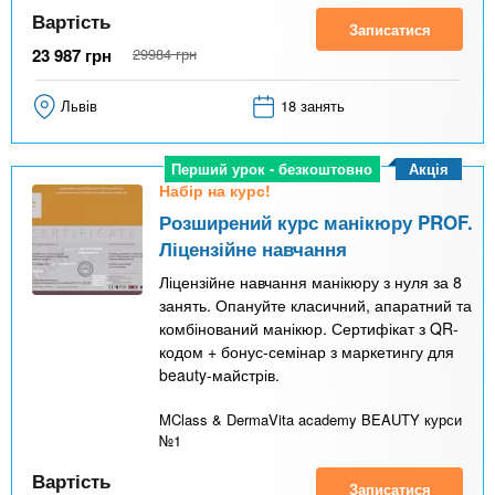
Вартість
Записатися
23 987
грн
29984
грн
Львів
18 занять
Акція
Перший урок - безкоштовно
Набір на курс!
Розширений курс манікюру PROF.
Ліцензійне навчання
Ліцензійне навчання манікюру з нуля за 8
занять. Опануйте класичний, апаратний та
комбінований манікюр. Сертифікат з QR-
кодом + бонус-семінар з маркетингу для
beauty-майстрів.
MClass & DermaVita academy BEAUTY курси
№1
Вартість
Записатися