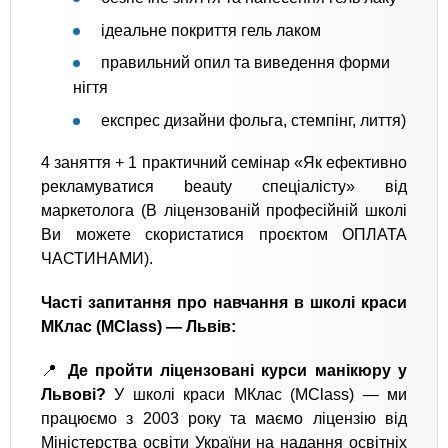
ідеальне покриття гель лаком
правильний опил та виведення форми
нігтя
експрес дизайни фольга, стемпінг, лиття)
4 заняття + 1 практичний семінар «Як ефективно
рекламуватися beauty спеціалісту» від
маркетолога (В ліцензованій професійній школі
Ви можете скористатися проєктом ОПЛАТА
ЧАСТИНАМИ).
Часті запитання про навчання в школі краси
МКлас (MClass) — Львів:
📍
Де пройти ліцензовані курси манікюру у
Львові?
У школі краси МКлас (MClass) — ми
працюємо з 2003 року та маємо ліцензію від
Міністерства освіти України на надання освітніх