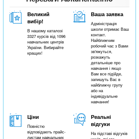
Великий
Ваша заявка
вибір!
Адміністрація
школи отримає Ваш
В нашому каталозі
контакт.
3327 курсів від 1096
Найближчим
навчальних центрів
робочий час з Вами
України. Вибирайте
зв'яжуться,
кращих!
розкажуть
детальніше про
навчання і якщо
Вам все підійде,
запишуть Вас в
найближчу групу
або на
індивідуальне
навчання!
Ціни
Реальні
відгуки
Повністю
відповідають прайс-
На підставі відгуків
листам навчальних
учнів, які ми