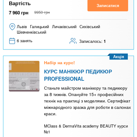
Вартість
Записатися
7 960
грн
9950
грн
Львів
Галицький
Личаківський
Сихівський
Шевченківський
6 занять
Записалось:
1
Акція
Набір на курс!
КУРС МАНІКЮР ПЕДИКЮР
PROFESSIONAL
Станьте майстром манікюру та педикюру
за 8 тижнів. Опануйте 15+ професійних
технік на практиці з моделями. Сертифікат
міжнародного зразка для роботи в салонах
краси.
MClass & DermaVita academy BEAUTY курси
№1