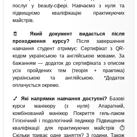
послуг у beauty-сфері. Навчаємо з нуля та
підвищуємо кваліфікацію практикуючих
майстрів.
🧾
Який документ видається після
проходження курсу?
Після завершення
навчання студент отримує: Сертифікат з QR-
кодом українською та англійською мовами. За
бажанням — додаток до сертифіката з описом
усіх пройдених тем (теорія + практика)
українською та англійською. *Додаток
оплачується окремо.
💅
Які напрямки навчання доступні?
Базові
курси манікюру (з нуля) Апаратний,
комбінований манікюр Покриття гель-лаком
Гігієнічний і подологічний педикюр Підвищення
кваліфікації для практикуючих майстрів ⏱
Скільки триває одне заняття? 3 години. Також