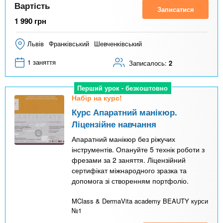
Вартість
Записатися
1 990
грн
Львів
Франківський
Шевченківський
1 заняття
Записалось:
2
Перший урок - безкоштовно
Набір на курс!
Курс Апаратний манікюр.
Ліцензійне навчання
Апаратний манікюр без ріжучих
інструментів. Опануйте 5 технік роботи з
фрезами за 2 заняття. Ліцензійний
сертифікат міжнародного зразка та
допомога зі створенням портфоліо.
MClass & DermaVita academy BEAUTY курси
№1