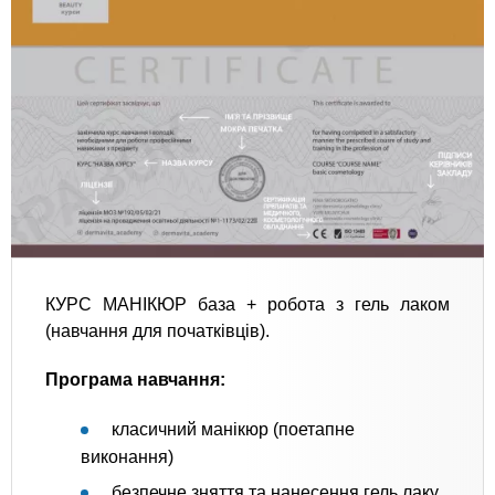
КУРС МАНІКЮР база + робота з гель лаком
(навчання для початківців).
Програма навчання:
класичний манікюр (поетапне
виконання)
безпечне зняття та нанесення гель лаку