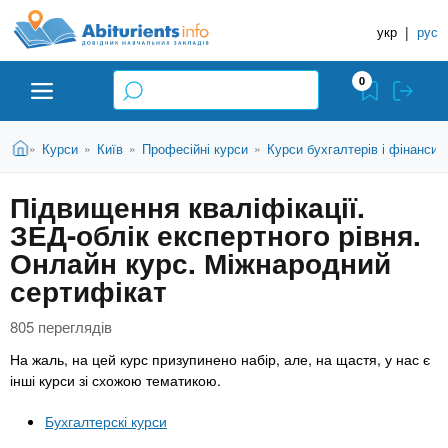
A
П
Д
е
укр
|
рус
о
b
р
в
е
0
й
і
i
т
д
и
В
Абітурієнту
Головна
Курси
Київ
Професійні курси
Курси бухгалтерів і фінансис
»
»
»
»
н
д
t
и
о
и
є
Підвищення кваліфікації.
о
ЗВО (ВНЗ)
т
к
u
с
ЗЕД-облік експертного рівня.
у
Н
н
т
Онлайн курс. Міжнародний
о
а
Коледжі
r
сертифікат
в
в
н
ч
i
о
805 переглядів
Курси
г
а
На жаль, на цей курс призупинено набір, але, на щастя, у нас є
о
л
e
інші курси зі схожою тематикою.
м
Приватні школи
ь
а
Бухгалтерскі курси
т
н