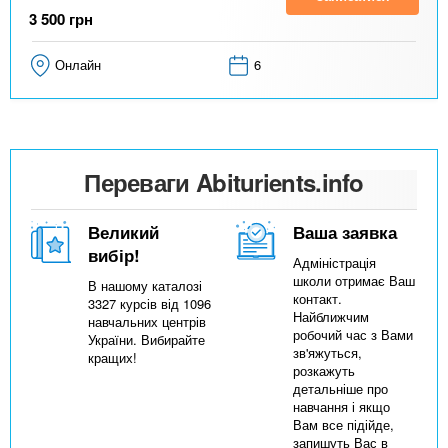
3 500
грн
Онлайн
6
Переваги Abiturients.info
Великий
Ваша заявка
вибір!
Адміністрація
школи отримає Ваш
В нашому каталозі
контакт.
3327 курсів від 1096
Найближчим
навчальних центрів
робочий час з Вами
України. Вибирайте
зв'яжуться,
кращих!
розкажуть
детальніше про
навчання і якщо
Вам все підійде,
запишуть Вас в