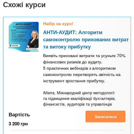
n
MBA
е
Схожі курси
и
р
х
t
і
Онлайн курси
а
з
Набір на курс!
л
а
s
АНТИ-АУДИТ: Алгоритм
у
к
За кордоном
самоконтролю прихованих витрат
.
л
та витоку прибутку
а
Виявіть приховані витрати та усуньте 70%
фінансових ризиків до аудиту.
i
д
5 практичних вебінарів з алгоритмом
і
самоконтролю перетворять звітність на
n
в
інструмент зростання прибутку.
Alterra, Міжнародний центр методології
f
та підвищення кваліфікації бухгалтерів,
фінансистів, аудиторів та управлінців
o
Вартість
Записатися
3 200
грн