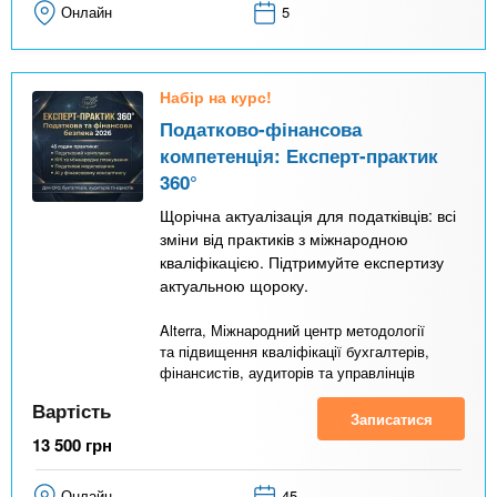
Онлайн
5
Набір на курс!
Податково-фінансова
компетенція: Експерт-практик
360°
Щорічна актуалізація для податківців: всі
зміни від практиків з міжнародною
кваліфікацією. Підтримуйте експертизу
актуальною щороку.
Alterra, Міжнародний центр методології
та підвищення кваліфікації бухгалтерів,
фінансистів, аудиторів та управлінців
Вартість
Записатися
13 500
грн
Онлайн
45