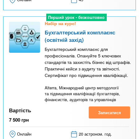
Перший урок - безкоштовно
Набір на курс!
Бухгалтерський комплаєнс
(освітній захід)
Бухгалтерський комплаєнс для
професіоналів. Опануйте 5 ключових
стандартів та захистіть бізнес від штрафів.
Практичні кейси з аудиту та звітності.
Сертифікат про підвищення кваліфікації.
Alterra, Міжнародний центр методології
та підвищення кваліфікації бухгалтерів,
фінансистів, аудиторів та управлінців
Вартість
Записатися
7 500
грн
Онлайн
20 астроном. год.