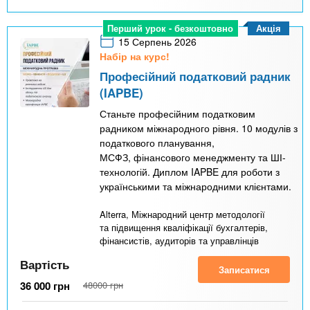
Акція
Перший урок - безкоштовно
15 Серпень 2026
Набір на курс!
Професійний податковий радник
(IAPBE)
Станьте професійним податковим
радником міжнародного рівня. 10 модулів з
податкового планування,
МСФЗ, фінансового менеджменту та ШІ-
технологій. Диплом IAPBE для роботи з
українськими та міжнародними клієнтами.
Alterra, Міжнародний центр методології
та підвищення кваліфікації бухгалтерів,
фінансистів, аудиторів та управлінців
Вартість
Записатися
36 000
грн
48000
грн