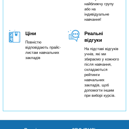
найближчу групу
або на
індивідуальне
навчання!
Ціни
Реальні
відгуки
Повністю
відповідають прайс-
На підставі відгуків
листам навчальних
учнів, які ми
закладів
збираємо у кожного
після навчання,
складаються
рейтинги
навчальних
закладів, щоб
допомогти іншим
при виборі курсів.