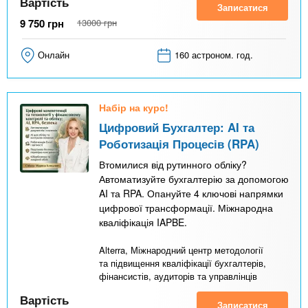
Вартість
Записатися
9 750
грн
13000
грн
Онлайн
160 астроном. год.
Набір на курс!
Цифровий Бухгалтер: AI та
Роботизація Процесів (RPA)
Втомилися від рутинного обліку?
Автоматизуйте бухгалтерію за допомогою
AI та RPA. Опануйте 4 ключові напрямки
цифрової трансформації. Міжнародна
кваліфікація IAPBE.
Alterra, Міжнародний центр методології
та підвищення кваліфікації бухгалтерів,
фінансистів, аудиторів та управлінців
Вартість
Записатися