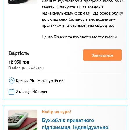
Станьте бухгалтером-професіоналом за 20
занять. Опануйте 1С та Медок в
індивідуальному форматі. Від основ обліку
до складання балансу з викладачами-
практиками та отриманням свідоцтва.
Центр Бізнесу та комп'ютерних технологій
Вартість
Записатися
12 950
грн
В місяць:
6 475
грн
Кривий Ріг
Металургійний
2 місяці - 40 годин
Набір на курс!
Бух.облік приватного
підприємця. Індивідуально