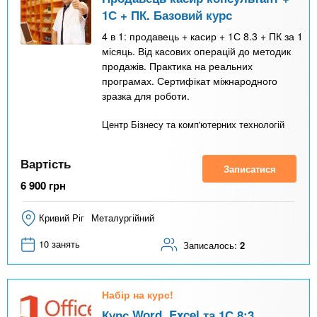
1С + ПК. Базовий курс
4 в 1: продавець + касир + 1С 8.3 + ПК за 1
місяць. Від касових операцій до методик
продажів. Практика на реальних
програмах. Сертифікат міжнародного
зразка для роботи.
Центр Бізнесу та комп'ютерних технологій
Вартість
Записатися
6 900
грн
Кривий Ріг
Металургійний
10 занять
Записалось:
2
Набір на курс!
Курс Word, Excel та 1С 8:3.