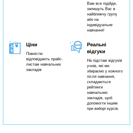
Вам все підійде,
запишуть Вас в
найближчу групу
або на
індивідуальне
навчання!
Ціни
Реальні
відгуки
Повністю
відповідають прайс-
На підставі відгуків
листам навчальних
учнів, які ми
закладів
збираємо у кожного
після навчання,
складаються
рейтинги
навчальних
закладів, щоб
допомогти іншим
при виборі курсів.