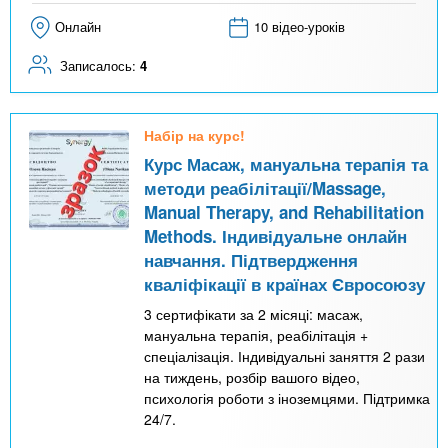
Онлайн
10 відео-уроків
Записалось:
4
Набір на курс!
Курс Масаж, мануальна терапія та
методи реабілітації/Massage,
Manual Therapy, and Rehabilitation
Methods. Індивідуальне онлайн
навчання. Підтвердження
кваліфікації в країнах Євросоюзу
3 сертифікати за 2 місяці: масаж,
мануальна терапія, реабілітація +
спеціалізація. Індивідуальні заняття 2 рази
на тиждень, розбір вашого відео,
психологія роботи з іноземцями. Підтримка
24/7.