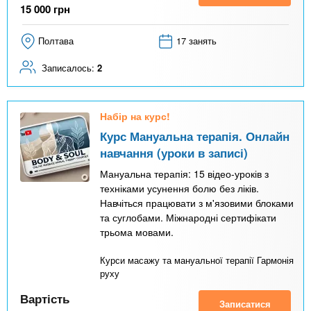
15 000
грн
Полтава
17 занять
Записалось:
2
Набір на курс!
Курс Мануальна терапія. Онлайн
навчання (уроки в записі)
Мануальна терапія: 15 відео-уроків з
техніками усунення болю без ліків.
Навчіться працювати з м'язовими блоками
та суглобами. Міжнародні сертифікати
трьома мовами.
Курси масажу та мануальної терапії Гармонія
руху
Вартість
Записатися