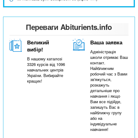
Переваги Abiturients.info
Великий
Ваша заявка
вибір!
Адміністрація
школи отримає Ваш
В нашому каталозі
контакт.
3326 курсів від 1096
Найближчим
навчальних центрів
робочий час з Вами
України. Вибирайте
зв'яжуться,
кращих!
розкажуть
детальніше про
навчання і якщо
Вам все підійде,
запишуть Вас в
найближчу групу
або на
індивідуальне
навчання!