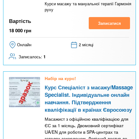
Курси масажу та мануальної терапії Гармонія
руху
Вартість
Записатися
18 000
грн
Онлайн
2 місяці
Записалось:
1
Набір на курс!
Курс Спеціаліст з масажу/Massage
Specialist. Індивідуальне онлайн
навчання. Підтвердження
кваліфікації в країнах Євросоюзу
Масажист з офіційною кваліфікацією для
ЄС за 1 місяць. Двомовний сертифікат
UA/EN для роботи в SPA-центрах та
готелях закордоном. Довічний доступ до