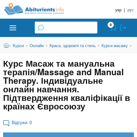
A
П
Д
е
укр
|
рус
о
b
р
в
е
0
й
і
i
т
д
и
В
Абітурієнту
Головна
Курси
Онлайн
Краса, здоров'я та стиль
Курси масажу
К
»
»
»
»
»
н
д
t
и
о
и
є
Курс Масаж та мануальна
о
ЗВО (ВНЗ)
т
к
u
с
терапія/Massage and Manual
у
Н
н
т
Therapy. Індивідуальне
о
а
Коледжі
r
онлайн навчання.
в
в
н
Підтвердження кваліфікації в
ч
i
о
Курси
країнах Євросоюзу
г
а
о
л
e
м
Приватні школи
Відгуки:
0
ь
а
т
н