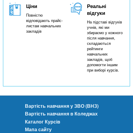
Ціни
Реальні
відгуки
Повністю
відповідають прайс-
На підставі відгуків
листам навчальних
учнів, які ми
закладів
збираємо у кожного
після навчання,
складаються
рейтинги
навчальних
закладів, щоб
допомогти іншим
при виборі курсів.
Вартість навчання у ЗВО (ВНЗ)
Вартість навчання в Коледжах
Каталог Курсів
Мапа сайту