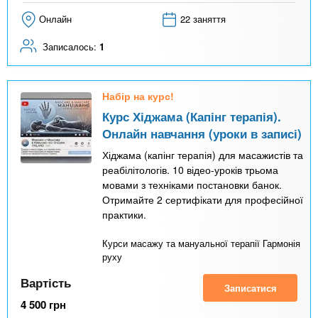
Онлайн
22 заняття
Записалось:
1
Набір на курс!
Курс Хіджама (Капінг терапія).
Онлайн навчання (уроки в записі)
Хіджама (капінг терапія) для масажистів та
реабілітологів. 10 відео-уроків трьома
мовами з техніками постановки банок.
Отримайте 2 сертифікати для професійної
практики.
Курси масажу та мануальної терапії Гармонія
руху
Вартість
Записатися
4 500
грн