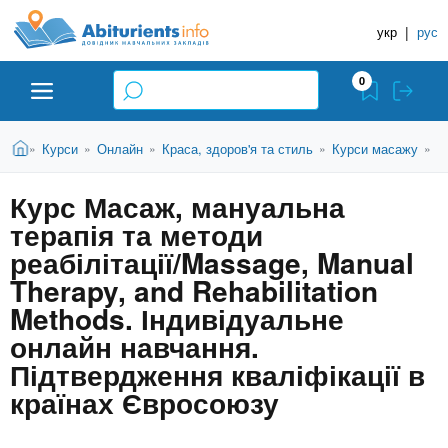
A
П
Д
е
укр
|
рус
о
b
р
в
е
0
й
і
i
т
д
и
В
Абітурієнту
Головна
Курси
Онлайн
Краса, здоров'я та стиль
Курси масажу
К
»
»
»
»
»
н
д
t
и
о
и
є
Курс Масаж, мануальна
о
ЗВО (ВНЗ)
т
к
u
с
терапія та методи
у
Н
н
т
реабілітації/Massage, Manual
о
а
Коледжі
r
Therapy, and Rehabilitation
в
в
н
Methods. Індивідуальне
ч
i
о
Курси
онлайн навчання.
г
а
Підтвердження кваліфікації в
о
л
e
м
Приватні школи
країнах Євросоюзу
ь
а
т
н