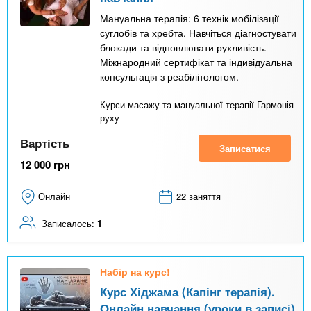
Мануальна терапія: 6 технік мобілізації
суглобів та хребта. Навчіться діагностувати
блокади та відновлювати рухливість.
Міжнародний сертифікат та індивідуальна
консультація з реабілітологом.
Курси масажу та мануальної терапії Гармонія
руху
Вартість
Записатися
12 000
грн
Онлайн
22 заняття
Записалось:
1
Набір на курс!
Курс Хіджама (Капінг терапія).
Онлайн навчання (уроки в записі)