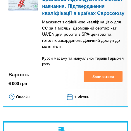
навчання. Підтвердження
кваліфікації в країнах Євросоюзу
Масажист з офіційною кваліфікацією для
ЄС за 1 місяць. Двомовний сертифікат
UA/EN для роботи в SPA-центрах та
готелях закордоном. Довічний доступ до
матеріалів.
Курси масажу та мануальної терапії Гармонія
руху
Вартість
Записатися
6 000
грн
Онлайн
1 місяць