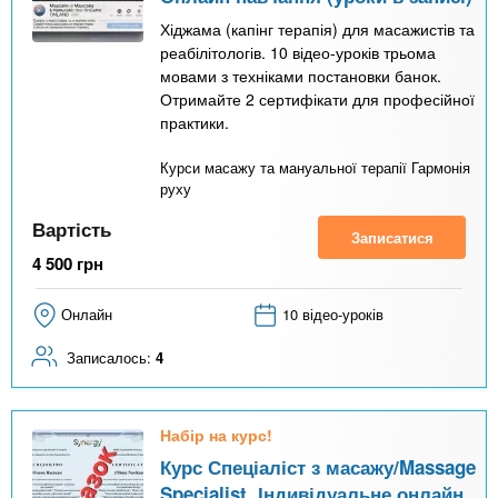
Хіджама (капінг терапія) для масажистів та
реабілітологів. 10 відео-уроків трьома
мовами з техніками постановки банок.
Отримайте 2 сертифікати для професійної
практики.
Курси масажу та мануальної терапії Гармонія
руху
Вартість
Записатися
4 500
грн
Онлайн
10 відео-уроків
Записалось:
4
Набір на курс!
Курс Спеціаліст з масажу/Massage
Specialist. Індивідуальне онлайн