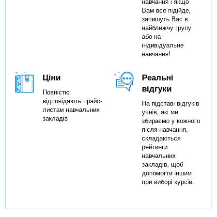
навчання і якщо
Вам все підійде,
запишуть Вас в
найближчу групу
або на
індивідуальне
навчання!
Ціни
Реальні
відгуки
Повністю
відповідають прайс-
На підставі відгуків
листам навчальних
учнів, які ми
закладів
збираємо у кожного
після навчання,
складаються
рейтинги
навчальних
закладів, щоб
допомогти іншим
при виборі курсів.