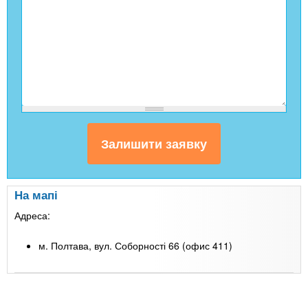
На мапі
Адреса:
м. Полтава, вул. Соборності 66 (офис 411)
Leaflet
| Map data ©
Google
+