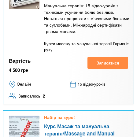
Мануальна терапія: 15 відео-уроків з
техніками усунення болю без ліків.
Навчіться працювати з м'язовими блоками
та суглобами. Міжнародні сертифікати
трьома мовами.
Курси масажу та мануальної терапії Гармонія
руху
Вартість
Записатися
4 500
грн
Онлайн
15 відео-уроків
Записалось:
2
Набір на курс!
Курс Масаж та мануальна
терапія/Massage and Manual