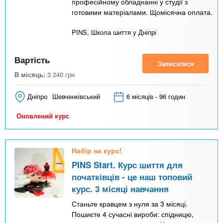
професійному обладнанні у студії з
готовими матеріалами. Щомісячна оплата.
PINS, Школа шиття у Дніпрі
Вартість
Записатися
В місяць:
3 240
грн
Дніпро
Шевченківський
6 місяців - 96 годин
Оновлений курс
Набір на курс!
PINS Start. Курс шиття для
початківців - це наш топовий
курс. 3 місяці навчання
Станьте кравцем з нуля за 3 місяці.
Пошиєте 4 сучасні вироби: спідницю,