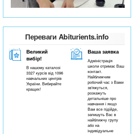
Переваги Abiturients.info
Великий
Ваша заявка
вибір!
Адміністрація
школи отримає Ваш
В нашому каталозі
контакт.
3327 курсів від 1096
Найближчим
навчальних центрів
робочий час з Вами
України. Вибирайте
зв'яжуться,
кращих!
розкажуть
детальніше про
навчання і якщо
Вам все підійде,
запишуть Вас в
найближчу групу
або на
індивідуальне