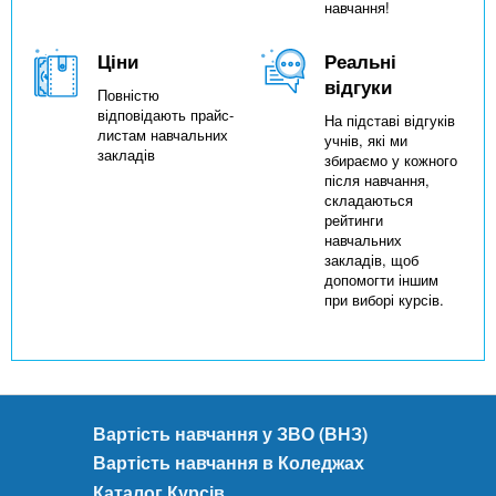
навчання!
Ціни
Реальні
відгуки
Повністю
відповідають прайс-
На підставі відгуків
листам навчальних
учнів, які ми
закладів
збираємо у кожного
після навчання,
складаються
рейтинги
навчальних
закладів, щоб
допомогти іншим
при виборі курсів.
Вартість навчання у ЗВО (ВНЗ)
Вартість навчання в Коледжах
Каталог Курсів