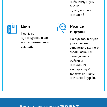
найближчу групу
або на
індивідуальне
навчання!
Ціни
Реальні
відгуки
Повністю
відповідають прайс-
На підставі відгуків
листам навчальних
учнів, які ми
закладів
збираємо у кожного
після навчання,
складаються
рейтинги
навчальних
закладів, щоб
допомогти іншим
при виборі курсів.
Вартість навчання у ЗВО (ВНЗ)