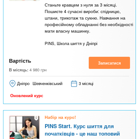
Станьте кравцем з нуля за 3 місяці.
Пошиєте 4 сучасні вироби: спідницю,
штани, трикотаж та сукню. Навчання на
професійному обладнанні без необхідності
мати власну машинку.
PINS, Школа шиття у Дніпрі
Вартість
Записатися
В місяць:
4 980
грн
Дніпро
Шевченківський
3 місяці
Оновлений курс
Набір на курс!
PINS Start. Курс шиття для
початківців - це наш топовий