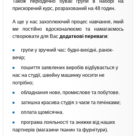
Також періодично буває групи в наборі на
прискорений курс, розрахований на 48 годин.
А ще у нас захоплюючий процес навчання, який
ми постійно вдосконалюємо та намагаємось
створювати для Вас
додаткові переваги
:
групи у зручний час: будні-вихідні, ранок-
вечір;
пошиття заявлених виробів відбувається у
нас на студії, швейну машинку носити не
потрібно;
обладнання нове, промислове та побутове.
затишна красива студія з чаєм та печінками;
оплата щомісячна.
програма лояльності та знижки від наших
партнерів (магазини тканин та фурнітури).