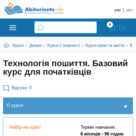
A
П
Д
е
укр
|
рус
о
b
р
в
е
0
й
і
i
т
д
и
В
Абітурієнту
Головна
Курси
Дніпро
Курси з творчості
Курси крою та шиття
Кур
»
»
»
»
»
н
д
t
и
о
и
є
Технологія пошиття. Базовий
о
ЗВО (ВНЗ)
т
к
u
с
курс для початківців
у
Н
н
т
о
а
Коледжі
r
в
Відгуки:
0
в
н
ч
i
о
Курси
О курсе
г
а
о
л
e
м
Приватні школи
ь
а
Набір на курс!
Термін навчання:
т
н
6 місяців - 96 годин