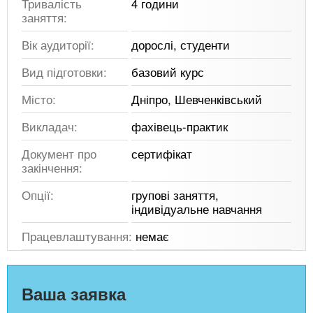
Тривалість
4 години
заняття:
Вік аудиторії:
дорослі, студенти
Вид підготовки:
базовий курс
Місто:
Дніпро, Шевченківський
Викладач:
фахівець-практик
Документ про
сертифікат
закінчення:
Опції:
групові заняття,
індивідуальне навчання
Працевлаштування:
немає
Ваша заявка