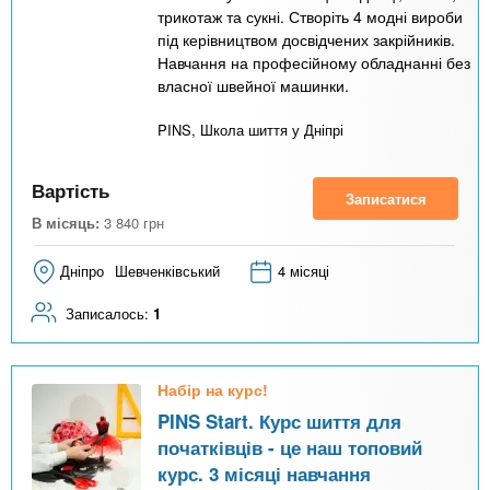
трикотаж та сукні. Створіть 4 модні вироби
під керівництвом досвідчених закрійників.
Навчання на професійному обладнанні без
власної швейної машинки.
PINS, Школа шиття у Дніпрі
Вартість
Записатися
В місяць:
3 840
грн
Дніпро
Шевченківський
4 місяці
Записалось:
1
Набір на курс!
PINS Start. Курс шиття для
початківців - це наш топовий
курс. 3 місяці навчання