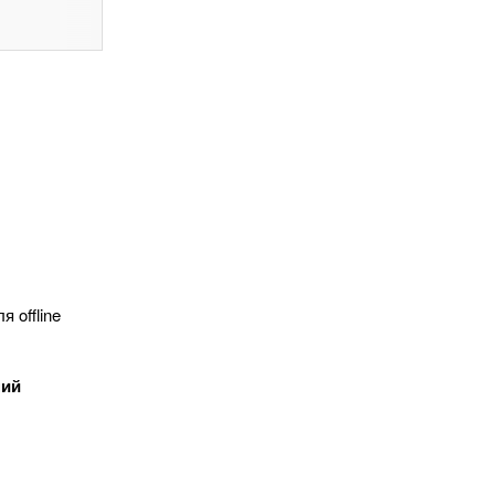
 offline
ний