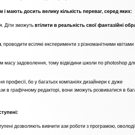
 і мають досить велику кількість переваг, серед яких:
я. Діти зможуть
втілити в реальність свої фантазійні обра
я
, проводити всілякі експерименти з різноманітними квітами 
 масу задоволення, тому відвідини школи по photoshop для
я професії, бо у багатьох компаніях дизайнери є дуже
ази в графічному редакторі, вони зможуть розвиватися в баг
ступені:
упені дозволяють вивчити ази роботи з програмою, оволоді