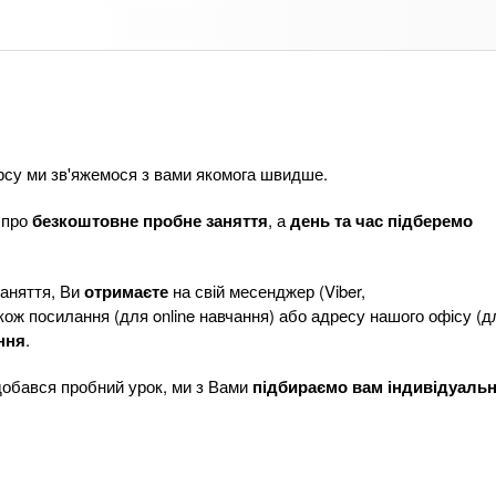
рсу ми зв'яжемося з вами якомога швидше.
 про
безкоштовне пробне заняття
, а
день та час підберемо
заняття, Ви
отримаєте
на свій месенджер (Viber,
ож посилання (для online навчання) або адресу нашого офісу (для
ння
.
добався пробний урок, ми з Вами
підбираємо вам індивідуаль