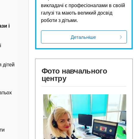
викладачі є професіоналами в своїй
галузі та мають великий досвід
роботи з дітьми.
зи і
Детальніше
і
 дітей
Фото навчального
центру
атьох
ти