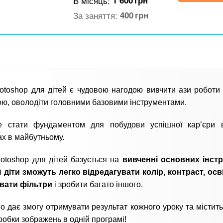
В місяць:
1 600
грн
За заняття:
400
грн
otoshop для дітей є чудовою нагодою вивчити ази роботи
ю, оволодіти головними базовими інструментами.
 стати фундаментом для побудови успішної кар’єри в
х в майбутньому.
otoshop для дітей базується на
вивченні основних інст
і
діти зможуть легко відредагувати колір, контраст, осв
увати фільтри
і зробити багато іншого.
 дає змогу отримувати результат кожного уроку та містить
обки зображень в одній програмі!