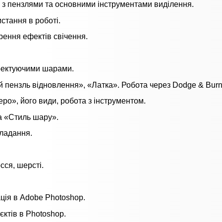
а з пензлями та основними інструментами виділення.
стання в роботі.
рення ефектів свічення.
ректуючими шарами.
 пензль відновлення», «Латка». Робота через Dodge & Burn
ро», його види, робота з інструментом.
ка «Стиль шару».
кладання.
сся, шерсті.
ція в Adobe Photoshop.
єктів в Photoshop.