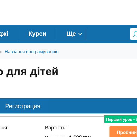
джі
Курси
Ще
Навчання програмуванню
»
 для дітей
Регистрация
Перший урок -
ння:
Вартість:
Пробний