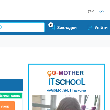
укр
|
рус
0
Закладки
Увійти
@GoMother, IT школа
 безкоштовно
 урок