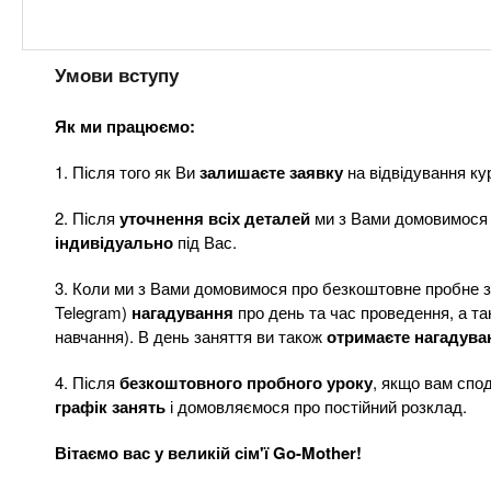
Умови вступу
Як ми працюємо:
1. Після того як Ви
залишаєте заявку
на відвідування ку
2. Після
уточнення всіх деталей
ми з Вами домовимося
індивідуально
під Вас.
3. Коли ми з Вами домовимося про безкоштовне пробне 
Telegram)
нагадування
про день та час проведення, а так
навчання). В день заняття ви також
отримаєте нагадува
4. Після
безкоштовного пробного уроку
, якщо вам спо
графік занять
і домовляємося про постійний розклад.
Вітаємо вас у великій сім'ї Go-Mother!