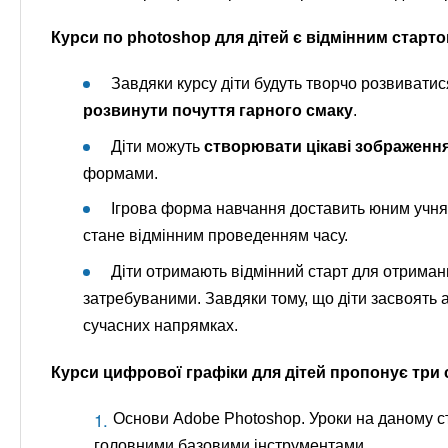
Курси по photoshop для дітей є відмінним стартом
Завдяки курсу діти будуть творчо розвиватис
розвинути почуття гарного смаку
.
Діти можуть
створювати цікаві зображенн
формами.
Ігрова форма навчання доставить юним учням
стане відмінним проведенням часу.
Діти отримають відмінний старт для отриманн
затребуваними. Завдяки тому, що діти засвоять 
сучасних напрямках.
Курси цифрової графіки для дітей пропонує три 
Основи Adobe Photoshop. Уроки на даному ст
головними базовими інструментами.