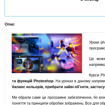
n
т
и
е
х
t
р
з
і
а
а
s
Опис
л
к
у
л
.
а
Уроки ph
д
i
програмо
і
Це може
в
n
напрямка
f
Курси Ph
та функцій Photoshop
. На уроках в даному напрям
o
баланс кольорів, прибрати зайві об’єкти, застос
Ми обрали саме це програмне забезпечення, бо воно
поняття та принципи обробки зображень. Все для обр