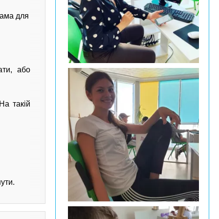
рама для
ати, або
На такій
ути.