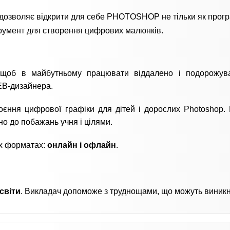
дозволяє відкрити для себе PHOTOSHOP не тільки як прог
трумент для створення цифрових малюнків.
 щоб в майбутньому працювати віддалено і подорожув
EB-дизайнера.
оєння цифрової графіки для дітей і дорослих Photoshop. 
о до побажань учня і цілями.
ох форматах:
онлайн і офлайн
.
світи
. Викладач допоможе з труднощами, що можуть виникн