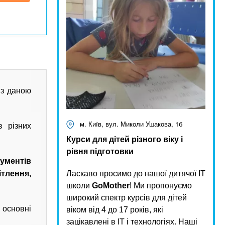
 з даною
м. Київ, вул. Миколи Ушакова, 1б
 різних
Курси для дітей різного віку і
рівня підготовки
рументів
ітлення,
Ласкаво просимо до нашої дитячої IT
школи
GoMother
! Ми пропонуємо
широкий спектр курсів для дітей
 основні
віком від 4 до 17 років, які
зацікавлені в IT і технологіях. Наші