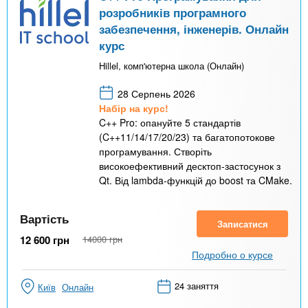
розробників програмного
забезпечення, інженерів. Онлайн
курс
Hillel, комп'ютерна школа (Онлайн)
28 Серпень 2026
Набір на курс!
C++ Pro: опануйте 5 стандартів
(C++11/14/17/20/23) та багатопотокове
програмування. Створіть
високоефективний десктоп-застосунок з
Qt. Від lambda-функцій до boost та CMake.
Вартість
Записатися
12 600
грн
14000
грн
Подробно о курсе
24 заняття
Київ
Онлайн