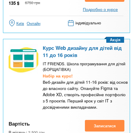
135
$
6750
грн
Подробно о курсе
індивідуально
Київ
Онлайн
Акція
Курс Web дизайну для дітей від
11 до 16 років
IT FRIENDS. Школа програмування для дітей
(БОРЩАГІВКА)
Набір на курс!
Веб-дизайн для дітей 11-16 років: від основ
до власного сайту. Опануйте Figma та
Adobe XD, створіть професійне портфоліо
з 5 проєктів. Перший крок у світ IT з
досвідченими викладачами.
Вартість
Записатися
В місяць:
2 500
грн