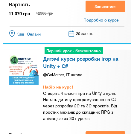
Вартість
Записатися
11 070
грн
12300
грн
Подробно о курсе
20 занять
Київ
Онлайн
Перший урок - безкоштовно
Перший урок - безкоштовно
Дитячі курси розробки ігор на
Unity + С#
@GoMother, IT школа
Набір на курс!
Створіть 4 власні ігри на Unity з нуля.
Навчіть дитину програмуванню на C#
через розробку 2D та 3D проєктів. Від
простих механік до складних RPG з
анімацією за 30+ уроків.