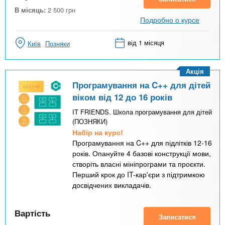
В місяць:
2 500
грн
Подробно о курсе
від 1 місяця
Київ
Позняки
Акція
Програмування на C++ для дітей
віком від 12 до 16 років
IT FRIENDS. Школа програмування для дітей
(ПОЗНЯКИ)
Набір на курс!
Програмування на C++ для підлітків 12-16
років. Опануйте 4 базові конструкції мови,
створіть власні мініпрограми та проєкти.
Перший крок до IT-кар'єри з підтримкою
досвідчених викладачів.
Вартість
Записатися