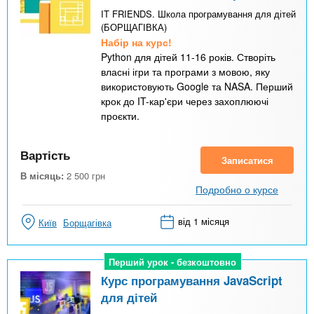
IT FRIENDS. Школа програмування для дітей
(БОРЩАГІВКА)
Набір на курс!
Python для дітей 11-16 років. Створіть
власні ігри та програми з мовою, яку
використовують Google та NASA. Перший
крок до IT-кар'єри через захоплюючі
проєкти.
Вартість
Записатися
В місяць:
2 500
грн
Подробно о курсе
від 1 місяця
Київ
Борщагівка
Перший урок - безкоштовно
Перший урок - безкоштовно
Курс програмування JavaScript
для дітей