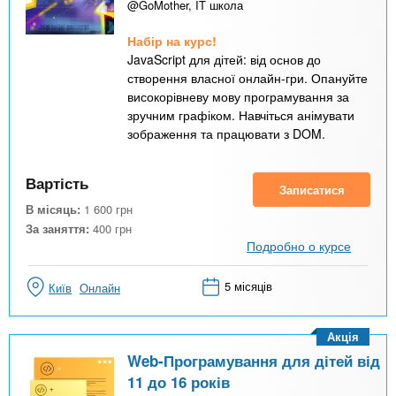
@GoMother, IT школа
Набір на курс!
JavaScript для дітей: від основ до
створення власної онлайн-гри. Опануйте
високорівневу мову програмування за
зручним графіком. Навчіться анімувати
зображення та працювати з DOM.
Вартість
Записатися
В місяць:
1 600
грн
За заняття:
400
грн
Подробно о курсе
5 місяців
Київ
Онлайн
Акція
Web-Програмування для дітей від
11 до 16 років