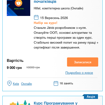
початківців
Hillel, комп'ютерна школа (Онлайн)
15 Вересень 2026
Набір на курс!
Станьте Java-розробником з нуля.
Опануйте ООП, основні алгоритми та
створіть перші програми за один курс.
Стабільно високий попит на ринку праці +
сертифікат після завершення.
Вартість
Записатися
9 000
грн
10000
грн
Подробно о курсе
16 занять
Київ
Онлайн
Акція
Курс Програмування у