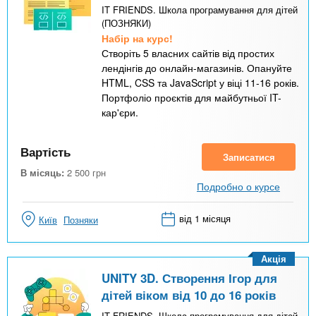
IT FRIENDS. Школа програмування для дітей
(ПОЗНЯКИ)
Набір на курс!
Створіть 5 власних сайтів від простих
лендінгів до онлайн-магазинів. Опануйте
HTML, CSS та JavaScript у віці 11-16 років.
Портфоліо проєктів для майбутньої IT-
кар'єри.
Вартість
Записатися
В місяць:
2 500
грн
Подробно о курсе
від 1 місяця
Київ
Позняки
Акція
UNITY 3D. Створення Ігор для
дітей віком від 10 до 16 років
IT FRIENDS. Школа програмування для дітей