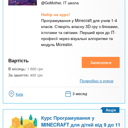
@GoMother, IT школа
Набір на курс!
Програмування у Minecraft для учнів 1-4
класів. Створіть власну 3D-гру з блоками,
істотами та світами. Перший крок до IT-
професії через візуальні алгоритми та
модуль Mcreator.
Вартість
Записатися
В місяць:
1 600
грн
За заняття:
400
грн
Подробно о курсе
3 месяці
Київ
Акція
Курс Програмування у
MINECRAFT для дітей від 9 до 11