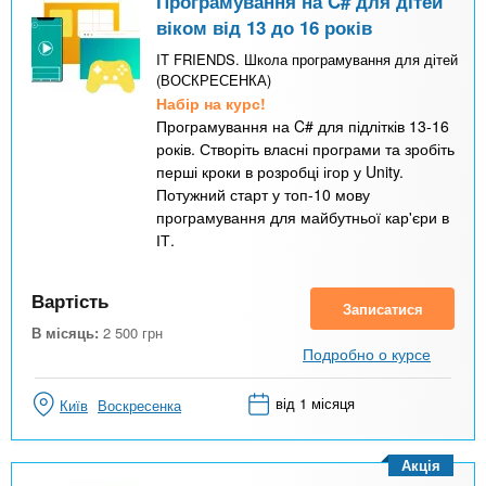
Програмування на C# для дітей
віком від 13 до 16 років
IT FRIENDS. Школа програмування для дітей
(ВОСКРЕСЕНКА)
Набір на курс!
Програмування на C# для підлітків 13-16
років. Створіть власні програми та зробіть
перші кроки в розробці ігор у Unity.
Потужний старт у топ-10 мову
програмування для майбутньої кар'єри в
ІТ.
Вартість
Записатися
В місяць:
2 500
грн
Подробно о курсе
від 1 місяця
Київ
Воскресенка
Акція