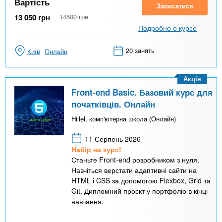
Вартість
Записатися
13 050
грн
14500
грн
Подробно о курсе
20 занять
Київ
Онлайн
Акція
Front-end Basic. Базовий курс для
початківців. Онлайн
Hillel, комп'ютерна школа (Онлайн)
11 Серпень 2026
Набір на курс!
Станьте Front-end розробником з нуля.
Навчіться верстати адаптивні сайти на
HTML і CSS за допомогою Flexbox, Grid та
Git. Дипломний проєкт у портфоліо в кінці
навчання.