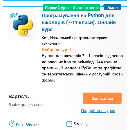
Акція
Перший урок - безкоштовно
Перший урок - безкоштовно
Програмування на Python для
школярів (7-11 класи). Онлайн
курс
Кит, Навчальний центр комп'ютерних
технологій
Набір на курс!
Python для школярів 7-11 класів: від основ
до власних ігор та олімпіад. 144 години
практики, 3 модулі з PyGame та графікою.
Університетський рівень у доступній ігровій
формі.
Вартість
Записатися
В місяць:
2 600
грн
Подробно о курсе
5 місяців
Київ
Онлайн