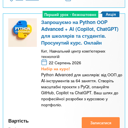
Акція
Перший урок - безкоштовно
Перший урок - безкоштовно
Запрошуємо на Python ООP
Advanced + AI (Copilot, ChatGPT)
для школярів та студентів.
Просунутий курс. Онлайн
Кит, Навчальний центр комп'ютерних
технологій
22 Серпень 2026
Набір на курс!
Python Advanced для школярів: від ООП до
AI-інструментів за 64 заняття. Створіть
масштабні проєкти з PyQt, опануйте
GitHub, Copilot та ChatGPT. Ваш шлях до
професійної розробки з курсовою у
портфоліо.
Вартість
Записатися