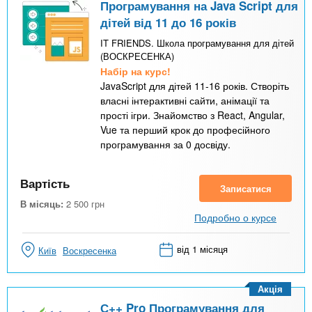
Програмування на Java Script для
дітей від 11 до 16 років
IT FRIENDS. Школа програмування для дітей
(ВОСКРЕСЕНКА)
Набір на курс!
JavaScript для дітей 11-16 років. Створіть
власні інтерактивні сайти, анімації та
прості ігри. Знайомство з React, Angular,
Vue та перший крок до професійного
програмування за 0 досвіду.
Вартість
Записатися
В місяць:
2 500
грн
Подробно о курсе
від 1 місяця
Київ
Воскресенка
Акція
С++ Pro Програмування для