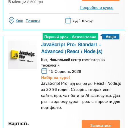
В місяць:
2 500
грн
Подробно о курсе
від 1 місяця
Київ
Позняки
Акція
Перший урок - безкоштовно
Перший урок - безкоштовно
JavaScript Pro: Standart +
Advanced (React і Node.js)
Кит, Навчальний центр комп'ютерних
технологій
15 Серпень 2026
Набір на курс!
JavaScript Pro: від основ до React і Node.js
за 20-96 годин. Створіть інтерактивні
сайти, ігри, чат-боти та AI-застосунки. Два
рівні в одному курсі + реальні проєкти для
портфоліо.
Вартість
Записатися