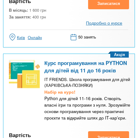
Вартість
Записатися
В місяць:
1 600
грн
За заняття:
400
грн
Подробно о курсе
50 занять
Київ
Онлайн
Акція
Курс програмування на PYTHON
для дітей від 11 до 16 років
IT FRIENDS. Школа програмування для дітей
(ХАРКІВСЬКА-ПОЗНЯКИ)
Набір на курс!
Python для дітей 11-16 років. Створіть
власні ігри та програми з нуля. Зрозумійте
основи програмування через практичні
проєкти та відкрийте шлях до IT-кар'єри.
Вартість
Записатися