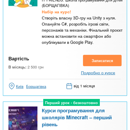
(БОРЩАГІВКА)
Набір на курс!
Створіть власну 3D-гру на Unity з нуля.
Опануйте C#, розробіть ігрові світи,
персонажів та механіки. Фінальний проєкт
можна встановити на смартфон або
опублікувати в Google Play.
Вартість
Записатися
В місяць:
2 500
грн
Подробно о курсе
від 1 місяця
Київ
Борщагівка
Перший урок - безкоштовно
Перший урок - безкоштовно
Курси програмування для
школярів Minecraft – перший
рівень