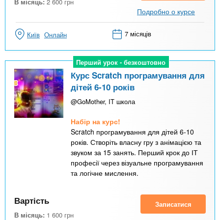
В місяць:
2 600
грн
Подробно о курсе
7 місяців
Київ
Онлайн
Перший урок - безкоштовно
Перший урок - безкоштовно
Курс Scratch програмування для
дітей 6-10 років
@GoMother, IT школа
Набір на курс!
Scratch програмування для дітей 6-10
років. Створіть власну гру з анімацією та
звуком за 15 занять. Перший крок до ІТ
професії через візуальне програмування
та логічне мислення.
Вартість
Записатися
В місяць:
1 600
грн