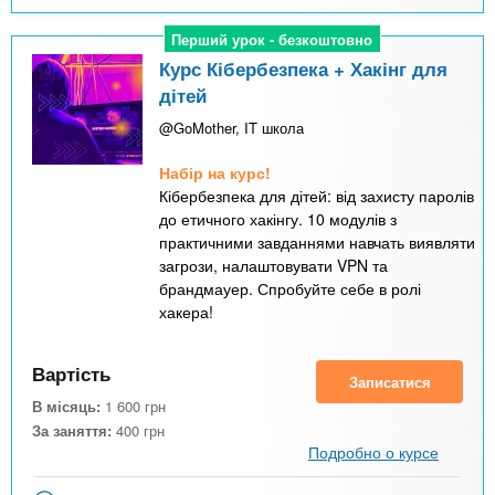
Перший урок - безкоштовно
Перший урок - безкоштовно
Курс Кібербезпека + Хакінг для
дітей
@GoMother, IT школа
Набір на курс!
Кібербезпека для дітей: від захисту паролів
до етичного хакінгу. 10 модулів з
практичними завданнями навчать виявляти
загрози, налаштовувати VPN та
брандмауер. Спробуйте себе в ролі
хакера!
Вартість
Записатися
В місяць:
1 600
грн
За заняття:
400
грн
Подробно о курсе