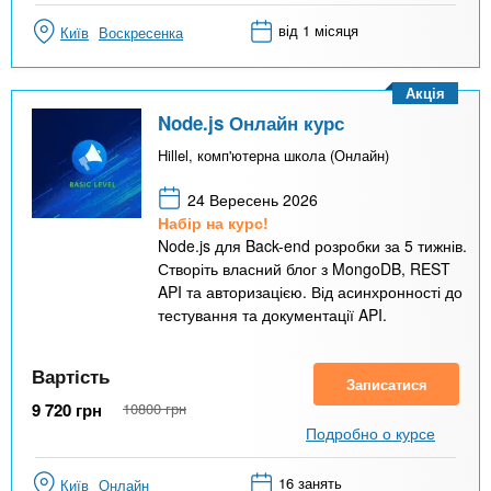
від 1 місяця
Київ
Воскресенка
Акція
Node.js Онлайн курс
Hillel, комп'ютерна школа (Онлайн)
24 Вересень 2026
Набір на курс!
Node.js для Back-end розробки за 5 тижнів.
Створіть власний блог з MongoDB, REST
API та авторизацією. Від асинхронності до
тестування та документації API.
Вартість
Записатися
9 720
грн
10800
грн
Подробно о курсе
16 занять
Київ
Онлайн