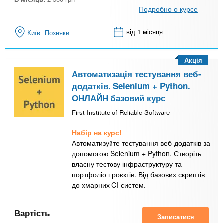
Подробно о курсе
від 1 місяця
Київ
Позняки
Акція
Автоматизація тестування веб-
додатків. Selenium + Python.
ОНЛАЙН базовий курс
First Institute of Reliable Software
Набір на курс!
Автоматизуйте тестування веб-додатків за
допомогою Selenium + Python. Створіть
власну тестову інфраструктуру та
портфоліо проєктів. Від базових скриптів
до хмарних CI-систем.
Вартість
Записатися