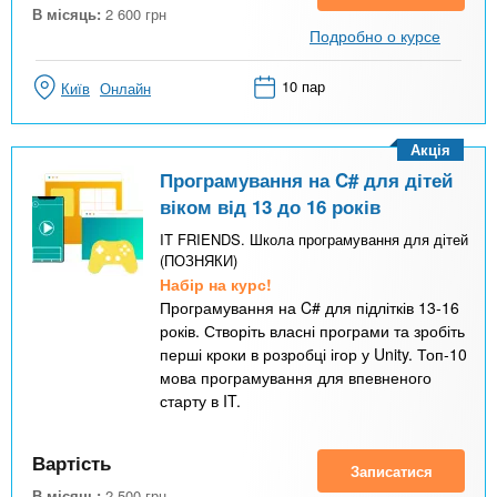
В місяць:
2 600
грн
Подробно о курсе
10 пар
Київ
Онлайн
Акція
Програмування на C# для дітей
віком від 13 до 16 років
IT FRIENDS. Школа програмування для дітей
(ПОЗНЯКИ)
Набір на курс!
Програмування на C# для підлітків 13-16
років. Створіть власні програми та зробіть
перші кроки в розробці ігор у Unity. Топ-10
мова програмування для впевненого
старту в IT.
Вартість
Записатися
В місяць:
2 500
грн