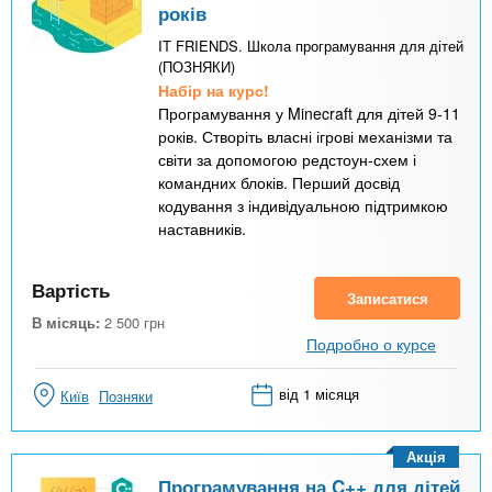
років
IT FRIENDS. Школа програмування для дітей
(ПОЗНЯКИ)
Набір на курс!
Програмування у Minecraft для дітей 9-11
років. Створіть власні ігрові механізми та
світи за допомогою редстоун-схем і
командних блоків. Перший досвід
кодування з індивідуальною підтримкою
наставників.
Вартість
Записатися
В місяць:
2 500
грн
Подробно о курсе
від 1 місяця
Київ
Позняки
Акція
Програмування на C++ для дітей