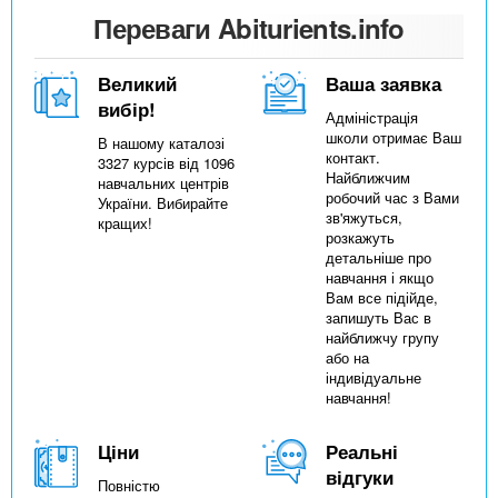
Переваги Abiturients.info
Великий
Ваша заявка
вибір!
Адміністрація
школи отримає Ваш
В нашому каталозі
контакт.
3327 курсів від 1096
Найближчим
навчальних центрів
робочий час з Вами
України. Вибирайте
зв'яжуться,
кращих!
розкажуть
детальніше про
навчання і якщо
Вам все підійде,
запишуть Вас в
найближчу групу
або на
індивідуальне
навчання!
Ціни
Реальні
відгуки
Повністю