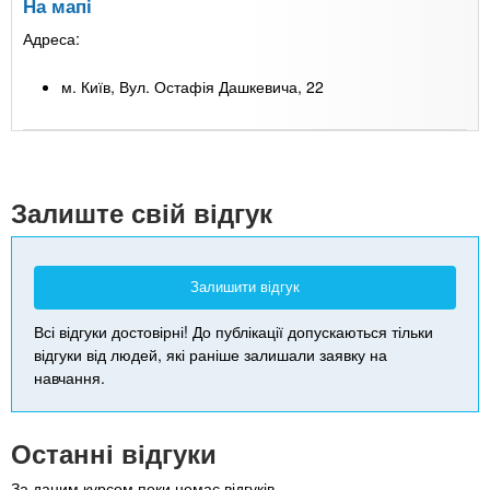
На мапі
Адреса:
м. Київ, Вул. Остафія Дашкевича, 22
Leaflet
| Map data ©
Google
+
-
Залиште свій відгук
Залишити відгук
Всі відгуки достовірні! До публікації допускаються тільки
відгуки від людей, які раніше залишали заявку на
навчання.
Останні відгуки
За даним курсом поки немає відгуків.