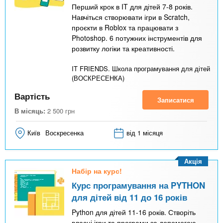
Перший крок в IT для дітей 7-8 років.
Навчіться створювати ігри в Scratch,
проєкти в Roblox та працювати з
Photoshop. 6 потужних інструментів для
розвитку логіки та креативності.
IT FRIENDS. Школа програмування для дітей
(ВОСКРЕСЕНКА)
Вартість
Записатися
В місяць:
2 500
грн
Київ
Воскресенка
від 1 місяця
Акція
Набір на курс!
Курс програмування на PYTHON
для дітей від 11 до 16 років
Python для дітей 11-16 років. Створіть
власні ігри та програми за допомогою