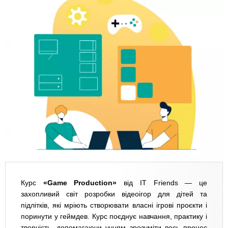
Курс
«Game Production»
від IT Friends — це
захопливий світ розробки відеоігор для дітей та
підлітків, які мріють створювати власні ігрові проєкти і
поринути у геймдев. Курс поєднує навчання, практику і
творчість, допомагаючи учням зрозуміти весь процес