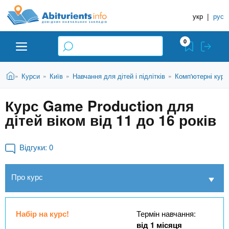
A
П
Д
е
укр
|
рус
о
b
р
в
е
0
й
і
i
т
д
и
В
Абітурієнту
Головна
Курси
Київ
Навчання для дітей і підлітків
Комп'ютерні курс
»
»
»
»
н
д
t
и
о
и
є
Курс Game Production для
о
ЗВО (ВНЗ)
т
к
u
с
дітей віком від 11 до 16 років
у
Н
н
т
о
а
Коледжі
r
в
Відгуки:
0
в
н
ч
i
о
Курси
Про курс
г
а
о
л
e
м
Приватні школи
ь
а
Набір на курс!
Термін навчання:
т
н
від 1 місяця