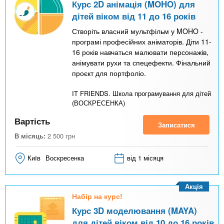
Курс 2D анімація (MOHO) для
дітей віком від 11 до 16 років
Створіть власний мультфільм у MOHO -
програмі професійних аніматорів. Діти 11-
16 років навчаться малювати персонажів,
анімувати рухи та спецефекти. Фінальний
проєкт для портфоліо.
IT FRIENDS. Школа програмування для дітей
(ВОСКРЕСЕНКА)
Вартість
Записатися
В місяць:
2 500
грн
Київ
Воскресенка
від 1 місяця
Акція
Набір на курс!
Курс 3D моделювання (MAYA)
для дітей віком від 10 до 16 років