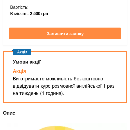
n
MBA
е
и
Вартість:
р
х
t
і
В місяць:
2 500
грн
Онлайн курси
а
з
л
а
s
у
Залишити заявку
к
За кордоном
.
л
а
i
д
Умови акції
і
Акція
n
в
Ви отримаєте можливість безкоштовно
відвідувати курс розмовної англійської 1 раз
f
на тиждень (1 година).
o
Опис