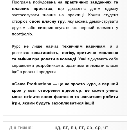
Програма побудована на
практичних завданнях та
власних проєктах
, що дозволяє дітям одразу
застосовувати знання на практиці. Кожен студент
створює
свою власну гру
, яку можна демонструвати
друзям або використовувати як перший елемент у
портфоліо.
Курс не лише навчає
технічним навичкам
, а й
розвиває
креативність, логіку, критичне мислення
та вміння працювати в команді
. Учні відчувають себе
справжніми розробниками, здатними втілювати власні
ідеї в реальні продукти.
«Game Production» — це не просто курс, а перший
крок у світ створення відеоігор, де кожен учень
може втілити свою фантазію та навчитися робити
ігри, якими будуть захоплюватися інші!
Дні тижня:
нд, вт, пн, пт, сб, ср, чт