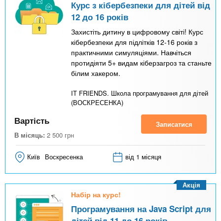
Курс з кібербезпеки для дітей від
12 до 16 років
Захистіть дитину в цифровому світі! Курс
кібербезпеки для підлітків 12-16 років з
практичними симуляціями. Навчіться
протидіяти 5+ видам кіберзагроз та станьте
білим хакером.
IT FRIENDS. Школа програмування для дітей
(ВОСКРЕСЕНКА)
Вартість
Записатися
В місяць:
2 500
грн
Київ
Воскресенка
від 1 місяця
Акція
Набір на курс!
Програмування на Java Script для
дітей від 11 до 16 років