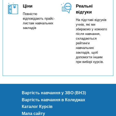
Ціни
Реальні
відгуки
Повністю
відповідають прайс-
На підставі відгуків
листам навчальних
учнів, які ми
закладів
збираємо у кожного
після навчання,
складаються
рейтинги
навчальних
закладів, щоб
допомогти іншим
при виборі курсів.
Вартість навчання у ЗВО (ВНЗ)
Вартість навчання в Коледжах
Каталог Курсів
Мапа сайту