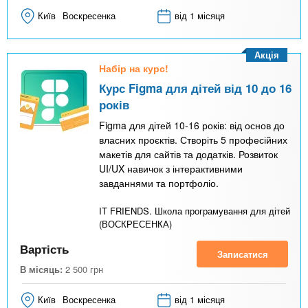
Київ
Воскресенка
від 1 місяця
Акція
Набір на курс!
Курс Figma для дітей від 10 до 16
років
Figma для дітей 10-16 років: від основ до
власних проєктів. Створіть 5 професійних
макетів для сайтів та додатків. Розвиток
UI/UX навичок з інтерактивними
завданнями та портфоліо.
IT FRIENDS. Школа програмування для дітей
(ВОСКРЕСЕНКА)
Вартість
Записатися
В місяць:
2 500
грн
Київ
Воскресенка
від 1 місяця