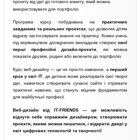
проєкту від ідеї до готового макету, який можна
використовувати для портфоліо.
Програма курсу побудована на
практичних
завданнях та реальних проєктах
, що дозволяє дітям
відразу застосовувати знання на практиці. Кожен учень
під керівництвом досвідчених викладачів створює
свої
перші професійні дизайн-проєкти
, які можна
показати друзям, родині або включити до портфоліо.
Курс веб-дизайну — це не просто навчання, а
перший
крок у світ IT
, де дитина може реалізувати свої творчі
ідеї, навчитися створювати сучасні сайти і отримати
практичні навички, що стануть міцним фундаментом
для майбутньої професії.
Веб-дизайн від IT-FRIENDS — це можливість
відчути себе справжнім дизайнером, створювати
проєкти, якими можна пишатися, і відкрити двері у
світ цифрових технологій та творчості!