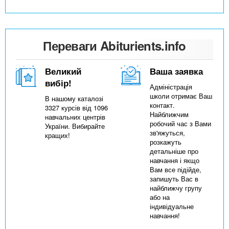
Переваги Abiturients.info
Великий
Ваша заявка
вибір!
Адміністрація
школи отримає Ваш
В нашому каталозі
контакт.
3327 курсів від 1096
Найближчим
навчальних центрів
робочий час з Вами
України. Вибирайте
зв'яжуться,
кращих!
розкажуть
детальніше про
навчання і якщо
Вам все підійде,
запишуть Вас в
найближчу групу
або на
індивідуальне
навчання!