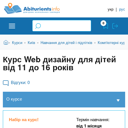
A
П
Д
е
укр
|
рус
о
b
р
в
е
0
й
і
i
т
д
и
В
Абітурієнту
Головна
Курси
Київ
Навчання для дітей і підлітків
Комп'ютерні курс
»
»
»
»
н
д
t
и
о
и
є
Курс Web дизайну для дітей
о
ЗВО (ВНЗ)
т
к
u
с
від 11 до 16 років
у
Н
н
т
о
а
Коледжі
r
в
Відгуки:
0
в
н
ч
i
о
Курси
О курсе
г
а
о
л
e
м
Приватні школи
ь
а
Набір на курс!
Термін навчання:
т
н
від 1 місяця