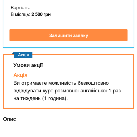
n
MBA
е
и
Вартість:
р
х
t
і
В місяць:
2 500
грн
Онлайн курси
а
з
л
а
s
у
Залишити заявку
к
За кордоном
.
л
а
i
д
Умови акції
і
Акція
n
в
Ви отримаєте можливість безкоштовно
відвідувати курс розмовної англійської 1 раз
f
на тиждень (1 година).
o
Опис