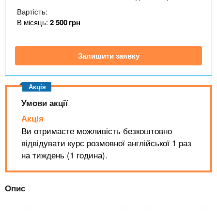
n
MBA
е
и
Вартість:
р
х
t
і
В місяць:
2 500
грн
Онлайн курси
а
з
л
а
s
у
Залишити заявку
к
За кордоном
.
л
а
i
д
Умови акції
і
Акція
n
в
Ви отримаєте можливість безкоштовно
відвідувати курс розмовної англійської 1 раз
f
на тиждень (1 година).
o
Опис