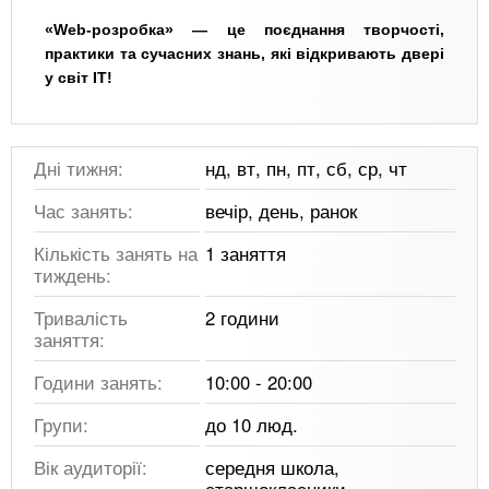
«Web-розробка» — це поєднання творчості,
практики та сучасних знань, які відкривають двері
у світ IT!
Дні тижня:
нд, вт, пн, пт, сб, ср, чт
Час занять:
вечір, день, ранок
Кількість занять на
1 заняття
тиждень:
Тривалість
2 години
заняття:
Години занять:
10:00 - 20:00
Групи:
до 10 люд.
Вік аудиторії:
середня школа,
старшокласники