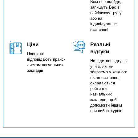
Вам все підійде,
запишуть Вас в
найближчу групу
або на
індивідуальне
навчання!
Ціни
Реальні
відгуки
Повністю
відповідають прайс-
На підставі відгуків
листам навчальних
учнів, які ми
закладів
збираємо у кожного
після навчання,
складаються
рейтинги
навчальних
закладів, щоб
допомогти іншим
при виборі курсів.