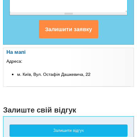
На мапі
Адреса:
м. Київ, Вул. Остафія Дашкевича, 22
Leaflet
| Map data ©
Google
+
-
Залиште свій відгук
Залишити відгук