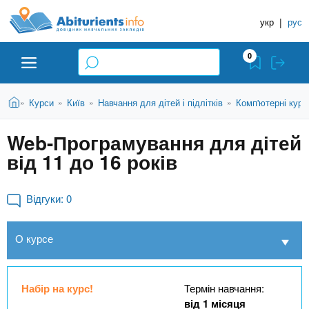
A
П
Д
е
укр
|
рус
о
b
р
в
е
0
й
і
i
т
д
и
В
Абітурієнту
Головна
Курси
Київ
Навчання для дітей і підлітків
Комп'ютерні курс
»
»
»
»
н
д
t
и
о
и
є
Web-Програмування для дітей
о
ЗВО (ВНЗ)
т
к
u
с
від 11 до 16 років
у
Н
н
т
о
а
Коледжі
r
в
Відгуки:
0
в
н
ч
i
о
Курси
О курсе
г
а
о
л
e
м
Приватні школи
ь
а
Набір на курс!
Термін навчання:
т
н
від 1 місяця