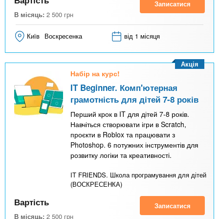
Записатися
В місяць:
2 500
грн
Київ
Воскресенка
від 1 місяця
Акція
Набір на курс!
IT Beginner. Комп'ютерная
грамотність для дітей 7-8 років
Перший крок в IT для дітей 7-8 років.
Навчіться створювати ігри в Scratch,
проєкти в Roblox та працювати з
Photoshop. 6 потужних інструментів для
розвитку логіки та креативності.
IT FRIENDS. Школа програмування для дітей
(ВОСКРЕСЕНКА)
Вартість
Записатися
В місяць:
2 500
грн