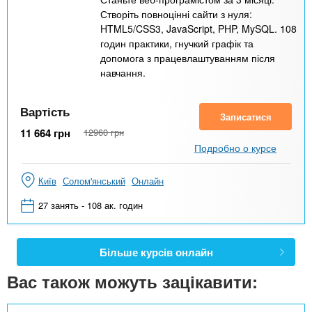
Створіть повноцінні сайти з нуля:
HTML5/CSS3, JavaScript, PHP, MySQL. 108
годин практики, гнучкий графік та
допомога з працевлаштуванням після
навчання.
Вартість
Записатися
11 664
грн
12960
грн
Подробно о курсе
Київ
Солом'янський
Онлайн
27 занять - 108 ак. годин
Більше курсів онлайн
Вас також можуть зацікавити: