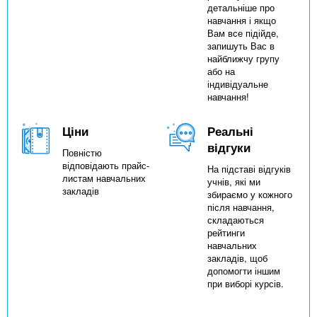
детальніше про
навчання і якщо
Вам все підійде,
запишуть Вас в
найближчу групу
або на
індивідуальне
навчання!
Ціни
Реальні
відгуки
Повністю
відповідають прайс-
На підставі відгуків
листам навчальних
учнів, які ми
закладів
збираємо у кожного
після навчання,
складаються
рейтинги
навчальних
закладів, щоб
допомогти іншим
при виборі курсів.