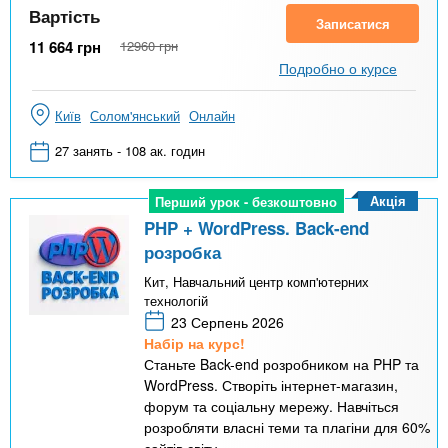
Вартість
Записатися
11 664
грн
12960
грн
Подробно о курсе
Київ
Солом'янський
Онлайн
27 занять - 108 ак. годин
Акція
Перший урок - безкоштовно
Перший урок - безкоштовно
PHP + WordPress. Back-end
розробка
Кит, Навчальний центр комп'ютерних
технологій
23 Серпень 2026
Набір на курс!
Станьте Back-end розробником на PHP та
WordPress. Створіть інтернет-магазин,
форум та соціальну мережу. Навчіться
розробляти власні теми та плагіни для 60%