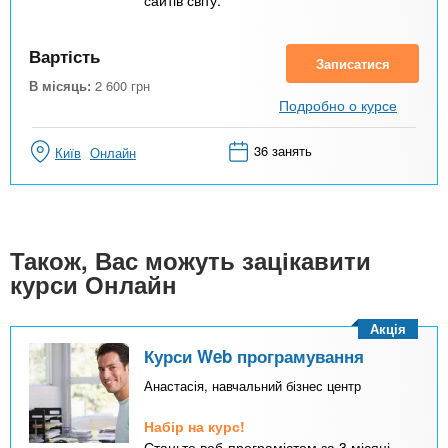
сайтів світу.
Вартість
Записатися
В місяць:
2 600
грн
Подробно о курсе
36 занять
Київ
Онлайн
Також, Вас можуть зацікавити
курси Онлайн
Акція
Курси Web програмування
Анастасія, навчальний бізнес центр
Набір на курс!
Станьте веб-програмістом за 3 місяці.