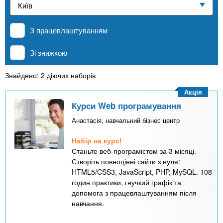
n
е
и
р
Приватні школи
х
t
і
З працевлаштуванням
а
з
л
MBA
а
s
Зі знижкою
у
к
.
л
Знайдено: 2 діючих наборів
Онлайн курси
а
Акція
i
д
Курси Web програмування
За кордоном
і
Анастасія, навчальний бізнес центр
n
в
Набір на курс!
Станьте веб-програмістом за 3 місяці.
f
Створіть повноцінні сайти з нуля:
HTML5/CSS3, JavaScript, PHP, MySQL. 108
годин практики, гнучкий графік та
o
допомога з працевлаштуванням після
навчання.