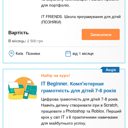
для портфоліо.
IT FRIENDS. Школа програмування для дітей
(ПОЗНЯКИ)
Вартість
Записатися
В місяць:
2 500
грн
Київ
Позняки
від 1 місяця
Акція
Набір на курс!
IT Beginner. Комп'ютерная
грамотність для дітей 7-8 років
Цифрова грамотність для дітей 7-8 років.
Навчіть дитину створювати ігри в Scratch,
працювати з Photoshop та Roblox. Перший
крок у світ IT з 6 практичними навичками
для майбутнього успіху.