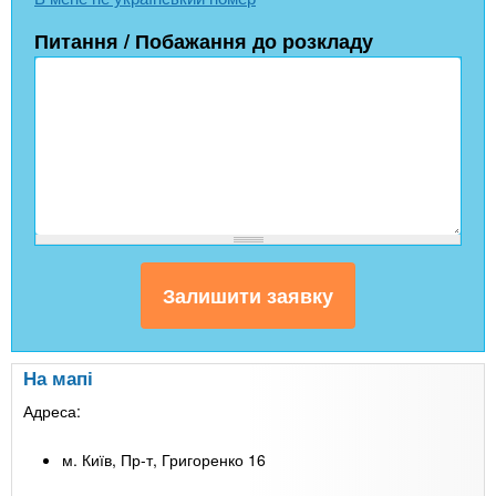
Питання / Побажання до розкладу
На мапі
Адреса:
м. Київ, Пр-т, Григоренко 16
Leaflet
| Map data ©
Google