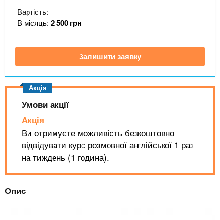
n
MBA
е
и
Вартість:
р
х
t
і
В місяць:
2 500
грн
Онлайн курси
а
з
л
а
s
у
Залишити заявку
к
За кордоном
.
л
а
i
д
Умови акції
і
Акція
n
в
Ви отримуєте можливість безкоштовно
відвідувати курс розмовної англійської 1 раз
f
на тиждень (1 година).
o
Опис