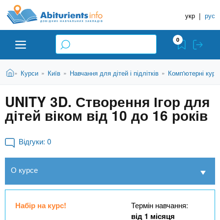
A
П
Д
е
укр
|
рус
о
b
р
в
е
0
й
і
i
т
д
и
В
Абітурієнту
Головна
Курси
Київ
Навчання для дітей і підлітків
Комп'ютерні курс
»
»
»
»
н
д
t
и
о
и
є
UNITY 3D. Створення Ігор для
о
ЗВО (ВНЗ)
т
к
u
с
дітей віком від 10 до 16 років
у
Н
н
т
о
а
Коледжі
r
в
Відгуки:
0
в
н
ч
i
о
Курси
О курсе
г
а
о
л
e
м
Приватні школи
ь
а
Набір на курс!
Термін навчання:
т
н
від 1 місяця