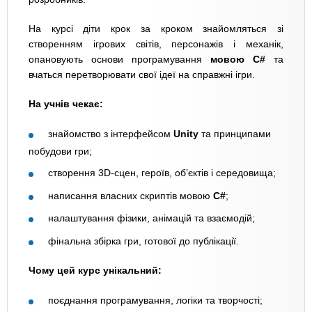
На курсі діти крок за кроком знайомляться зі
створенням ігрових світів, персонажів і механік,
опановують основи програмування
мовою C#
та
вчаться перетворювати свої ідеї на справжні ігри.
На учнів чекає:
знайомство з інтерфейсом
Unity
та принципами
побудови гри;
створення 3D-сцен, героїв, об’єктів і середовища;
написання власних скриптів мовою
C#
;
налаштування фізики, анімацій та взаємодій;
фінальна збірка гри, готової до публікації.
Чому цей курс унікальний:
поєднання програмування, логіки та творчості;