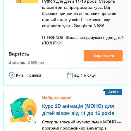
Python для дітей 11-16 років. Створіть
власні ігри та програми за курс. Від
базових принципів до перших проєктів —
цікавий старт у світі IT з мовою, яку
використовують Google та NASA.
IT FRIENDS. Школа програмування для дітей
(ПОЗНЯКИ)
Вартість
Записатися
В місяць:
2 500
грн
Київ
Позняки
від 1 місяця
Акція
Набір на курс!
Курс 2D анімація (MOHO) для
дітей віком від 11 до 16 років
Створіть власний мультфільм у MOHO —
програмі професійних аніматорів.