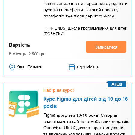
Навчіться малювати персонажів, додавати
рухи та спецефекти. Готовий проєкт у
портфоліо вже після першого курсу.
IT FRIENDS. Школа програмування для дітей
(ПОЗНЯКИ)
Вартість
Записатися
В місяць:
2 500
грн
Київ
Позняки
від 1 місяця
Акція
Набір на курс!
Курс Figma для дітей від 10 до 16
років
Figma для дітей 10-16 років. Створіть
власні макети сайтів та мобільних додатків.
Опануйте UI/UX дизайн, прототипування
та візуальну композицію. Реальні проєкти