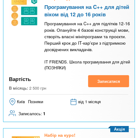
Програмування на C++ для дітей
віком від 12 до 16 років
Програмування на C++ для підлітків 12-16
років. Опануйте 4 базові конструкції мови,
створіть власні мініпрограми та проєкти.
Перший крок до IT-кар'єри з підтримкою
досвідчених викладачів.
IT FRIENDS. Школа програмування для дітей
(ПОЗНЯКИ)
Вартість
Записатися
В місяць:
2 500
грн
Київ
Позняки
від 1 місяця
Записалось:
1
Акція
Набір на курс!