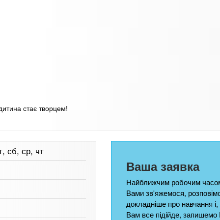
дитина стає творцем!
т, сб, ср, чт
Ваша заявка
Найближчим робочим часом
Вами зв'яжемося, розповім
докладніше про навчання і,
Вам все підійде, запишемо 