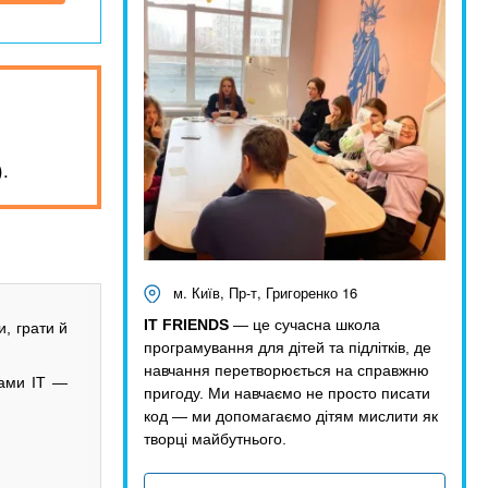
.
м. Київ, Пр-т, Григоренко 16
IT FRIENDS
— це сучасна школа
и, грати й
програмування для дітей та підлітків, де
навчання перетворюється на справжню
мами ІТ —
пригоду. Ми навчаємо не просто писати
код — ми допомагаємо дітям мислити як
творці майбутнього.