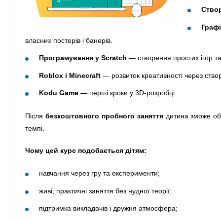
Створ
Графі
власних постерів і банерів.
Програмування у Scratch
— створення простих ігор та
Roblox і Minecraft
— розвиток креативності через створе
Kodu Game
— перші кроки у 3D-розробці.
Після
безкоштовного пробного заняття
дитина зможе обр
темпі.
Чому цей курс подобається дітям:
навчання через гру та експерименти;
живі, практичні заняття без нудної теорії;
підтримка викладачів і дружня атмосфера;