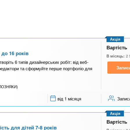
Акція
Вартість
 до 16 років
В місяць:
2 
творіть 6 типів дизайнерських робіт: від веб-
Запис
 редактори та сформуйте перше портфоліо для
(ПОЗНЯКИ)
від 1 місяця
Запис
Акція
Вартість
сть для дітей 7-8 років