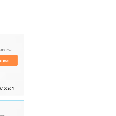
500
грн
атися
алось:
1