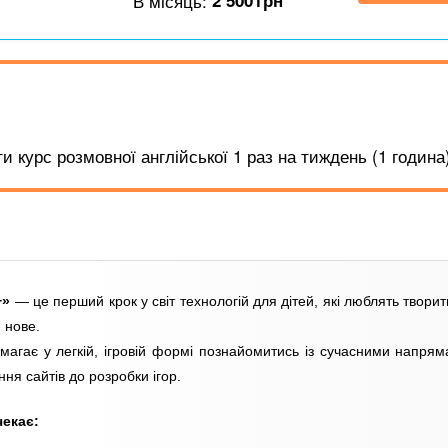
В місяць:
2 500
грн
 курс розмовної англійської 1 раз на тиждень (1 година)
+»
— це перший крок у світ технологій для дітей, які люблять творит
 нове.
магає у легкій, ігровій формі познайомитись із сучасними напря
ння сайтів до розробки ігор.
чекає: