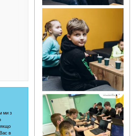
 ми з
о
 якщо
Вас в