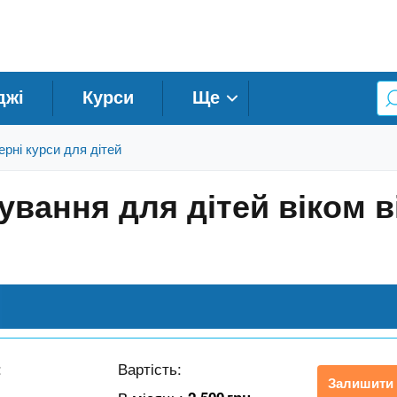
джі
Курси
Ще
рні курси для дітей
мування для дітей віком в
:
Вартість:
Залишити 