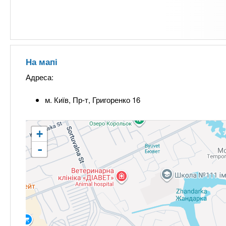
На мапі
Адреса:
м. Київ, Пр-т, Григоренко 16
+
-