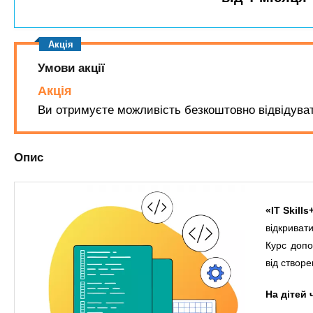
n
т
и
е
х
t
р
з
і
а
а
Умови акції
s
л
к
Акція
у
л
.
Ви отримуєте можливість безкоштовно відвідувати
а
д
i
Опис
і
в
n
«IT Skills
f
відкривати
Курс допо
o
від створе
На дітей 