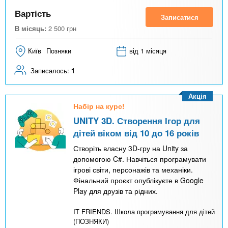
Вартість
Записатися
В місяць:
2 500
грн
Київ
Позняки
від 1 місяця
Записалось:
1
Акція
Набір на курс!
UNITY 3D. Створення Ігор для
дітей віком від 10 до 16 років
Створіть власну 3D-гру на Unity за
допомогою C#. Навчіться програмувати
ігрові світи, персонажів та механіки.
Фінальний проєкт опублікуєте в Google
Play для друзів та рідних.
IT FRIENDS. Школа програмування для дітей
(ПОЗНЯКИ)