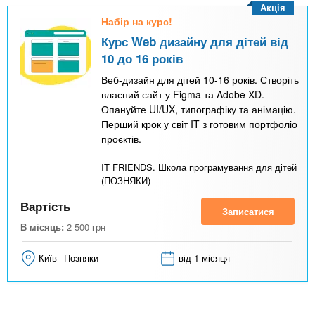
Акція
Набір на курс!
Курс Web дизайну для дітей від
10 до 16 років
Веб-дизайн для дітей 10-16 років. Створіть
власний сайт у Figma та Adobe XD.
Опануйте UI/UX, типографіку та анімацію.
Перший крок у світ IT з готовим портфоліо
проєктів.
IT FRIENDS. Школа програмування для дітей
(ПОЗНЯКИ)
Вартість
Записатися
В місяць:
2 500
грн
Київ
Позняки
від 1 місяця