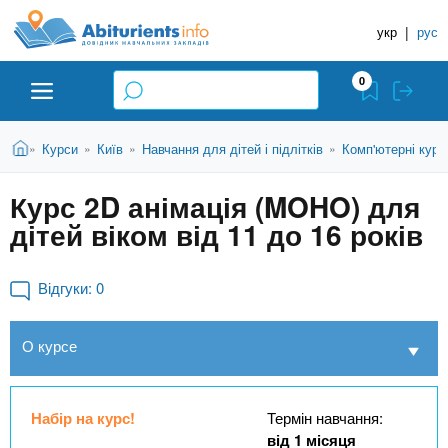
A
П
Д
е
укр
|
рус
о
b
р
в
е
0
й
і
i
т
д
и
В
Абітурієнту
Головна
Курси
Київ
Навчання для дітей і підлітків
Комп'ютерні курс
»
»
»
»
н
д
t
и
о
и
є
Курс 2D анімація (MOHO) для
о
ЗВО (ВНЗ)
т
к
u
с
дітей віком від 11 до 16 років
у
Н
н
т
о
а
Коледжі
r
в
Відгуки:
0
в
н
ч
i
о
Курси
О курсе
г
а
о
л
e
м
Приватні школи
ь
а
Набір на курс!
Термін навчання:
т
н
від 1 місяця