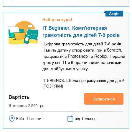
Акція
Набір на курс!
IT Beginner. Комп'ютерная
грамотність для дітей 7-8 років
Цифрова грамотність для дітей 7-8 років.
Навчіть дитину створювати ігри в Scratch,
працювати з Photoshop та Roblox. Перший
крок у світ IT з 6 практичними навичками
для майбутнього успіху.
IT FRIENDS. Школа програмування для дітей
(ПОЗНЯКИ)
Вартість
Записатися
В місяць:
2 500
грн
Київ
Позняки
від 1 місяця