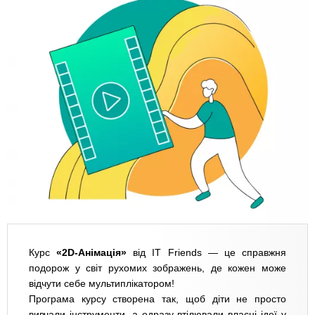
Курс
«2D-Анімація»
від IT Friends — це справжня
подорож у світ рухомих зображень, де кожен може
відчути себе мультиплікатором!
Програма курсу створена так, щоб діти не просто
вивчали інструменти, а одразу втілювали власні ідеї у