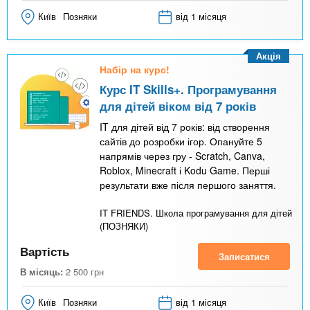
Київ
Позняки
від 1 місяця
Акція
Набір на курс!
Курс IT Skills+. Програмування
для дітей віком від 7 років
IT для дітей від 7 років: від створення
сайтів до розробки ігор. Опануйте 5
напрямів через гру - Scratch, Canva,
Roblox, Minecraft і Kodu Game. Перші
результати вже після першого заняття.
IT FRIENDS. Школа програмування для дітей
(ПОЗНЯКИ)
Вартість
Записатися
В місяць:
2 500
грн
Київ
Позняки
від 1 місяця