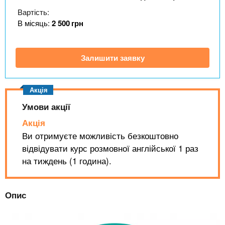
n
MBA
е
и
Вартість:
р
х
t
і
В місяць:
2 500
грн
Онлайн курси
а
з
л
а
s
у
Залишити заявку
к
За кордоном
.
л
а
i
д
Умови акції
і
Акція
n
в
Ви отримуєте можливість безкоштовно
відвідувати курс розмовної англійської 1 раз
f
на тиждень (1 година).
o
Опис