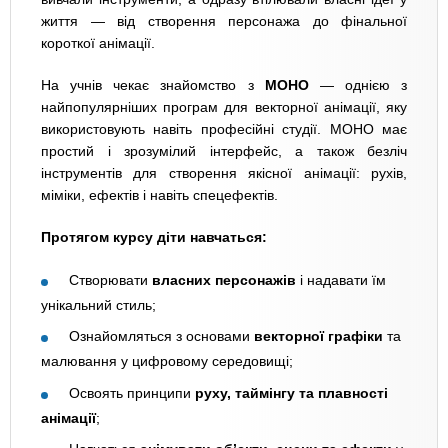
життя — від створення персонажа до фінальної
короткої анімації.
На учнів чекає знайомство з
MOHO
— однією з
найпопулярніших програм для векторної анімації, яку
використовують навіть професійні студії. MOHO має
простий і зрозумілий інтерфейс, а також безліч
інструментів для створення якісної анімації: рухів,
міміки, ефектів і навіть спецефектів.
Протягом курсу діти навчаться:
Створювати
власних персонажів
і надавати їм
унікальний стиль;
Ознайомляться з основами
векторної графіки
та
малювання у цифровому середовищі;
Освоять принципи
руху, таймінгу та плавності
анімації
;