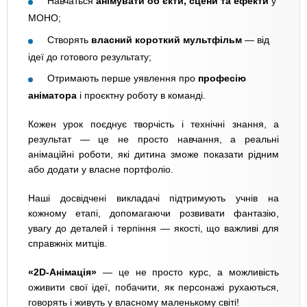
Навчаться
анімувати об’єкти, сцени та ефекти
у
MOHO;
Створять
власний короткий мультфільм
— від
ідеї до готового результату;
Отримають перше уявлення про
професію
аніматора
і проєктну роботу в команді.
Кожен урок поєднує творчість і технічні знання, а
результат — це не просто навчання, а реальні
анімаційні роботи, які дитина зможе показати рідним
або додати у власне портфоліо.
Наші досвідчені викладачі підтримують учнів на
кожному етапі, допомагаючи розвивати фантазію,
увагу до деталей і терпіння — якості, що важливі для
справжніх митців.
«2D-Анімація»
— це не просто курс, а можливість
оживити свої ідеї, побачити, як персонажі рухаються,
говорять і живуть у власному маленькому світі!