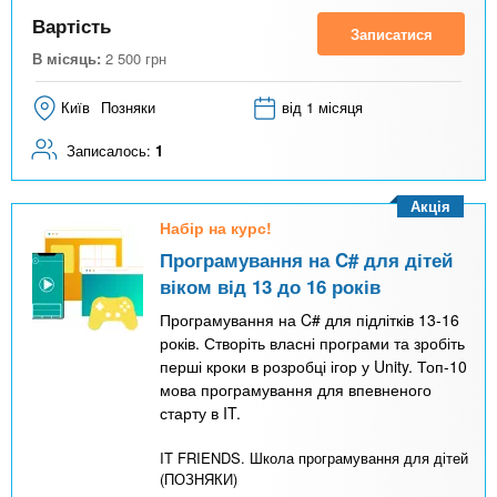
Вартість
Записатися
В місяць:
2 500
грн
Київ
Позняки
від 1 місяця
Записалось:
1
Акція
Набір на курс!
Програмування на C# для дітей
віком від 13 до 16 років
Програмування на C# для підлітків 13-16
років. Створіть власні програми та зробіть
перші кроки в розробці ігор у Unity. Топ-10
мова програмування для впевненого
старту в IT.
IT FRIENDS. Школа програмування для дітей
(ПОЗНЯКИ)