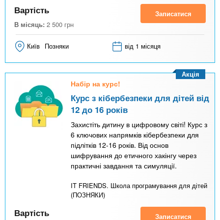
Вартість
Записатися
В місяць:
2 500
грн
Київ
Позняки
від 1 місяця
Акція
Набір на курс!
Курс з кібербезпеки для дітей від
12 до 16 років
Захистіть дитину в цифровому світі! Курс з
6 ключових напрямків кібербезпеки для
підлітків 12-16 років. Від основ
шифрування до етичного хакінгу через
практичні завдання та симуляції.
IT FRIENDS. Школа програмування для дітей
(ПОЗНЯКИ)
Вартість
Записатися