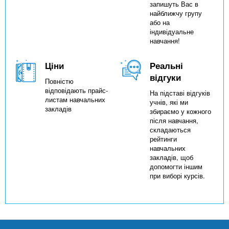
запишуть Вас в
найближчу групу
або на
індивідуальне
навчання!
Ціни
Реальні
відгуки
Повністю
відповідають прайс-
На підставі відгуків
листам навчальних
учнів, які ми
закладів
збираємо у кожного
після навчання,
складаються
рейтинги
навчальних
закладів, щоб
допомогти іншим
при виборі курсів.