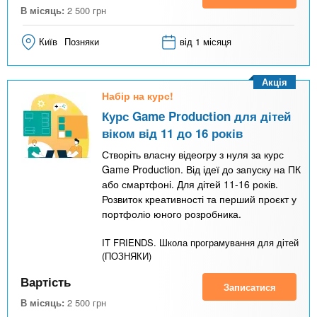
В місяць:
2 500
грн
Київ
Позняки
від 1 місяця
Акція
Набір на курс!
Курс Game Production для дітей
віком від 11 до 16 років
Створіть власну відеогру з нуля за курс
Game Production. Від ідеї до запуску на ПК
або смартфоні. Для дітей 11-16 років.
Розвиток креативності та перший проєкт у
портфоліо юного розробника.
IT FRIENDS. Школа програмування для дітей
(ПОЗНЯКИ)
Вартість
Записатися
В місяць:
2 500
грн