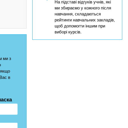
На підставі відгуків учнів, які
ми збираємо у кожного після
навчання, складаються
рейтинги навчальних закладів,
щоб допомогти іншим при
виборі курсів.
 ми з
о
 якщо
Вас в
ласка