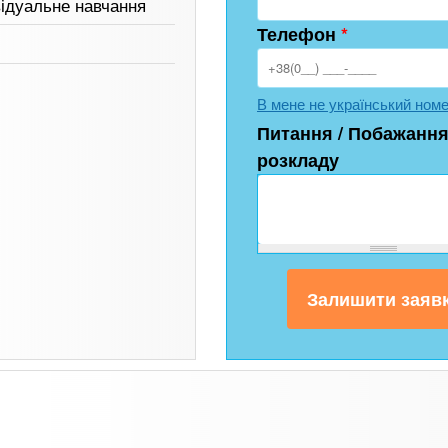
відуальне навчання
Телефон
*
В мене не український ном
Питання / Побажання
розкладу