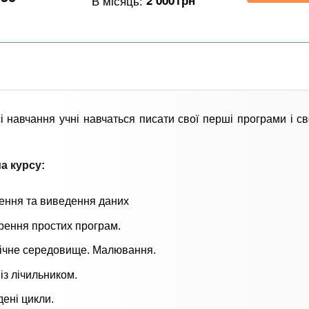
В місяць:
2 000
грн
і навчання учні навчаться писати свої перші програми і св
а курсу:
ення та виведення даних
рення простих програм.
ічне середовище. Малювання.
із лічильником.
ені цикли.