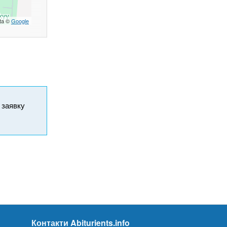
ta ©
Google
и заявку
Контакти Abiturients.info