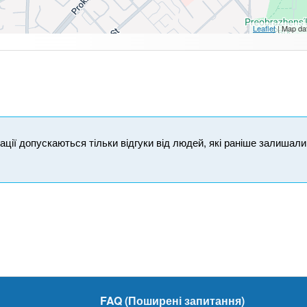
Leaflet
| Map da
ікації допускаються тільки відгуки від людей, які раніше залишал
FAQ (Поширені запитання)