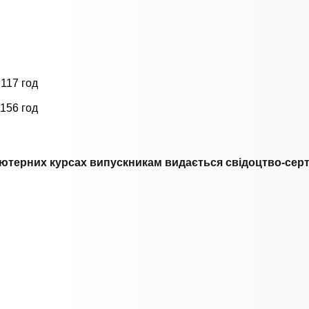
117 год
156 год
’ютерних курсах випускникам видається свідоцтво-сер