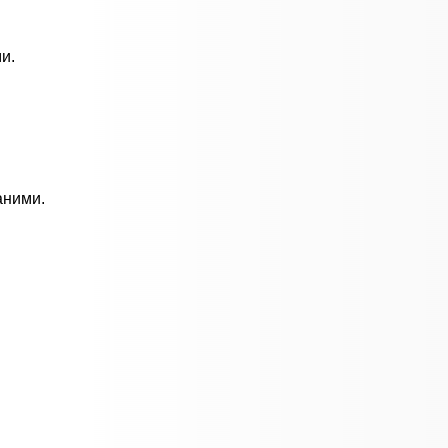
и.
аними.