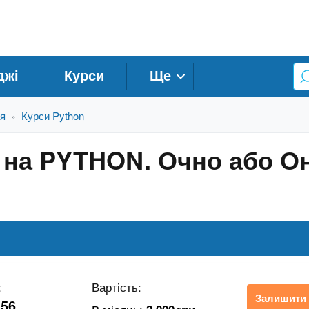
джі
Курси
Ще
ня
Курси Python
»
 на PYTHON. Очно або О
:
Вартість:
Залишити 
156