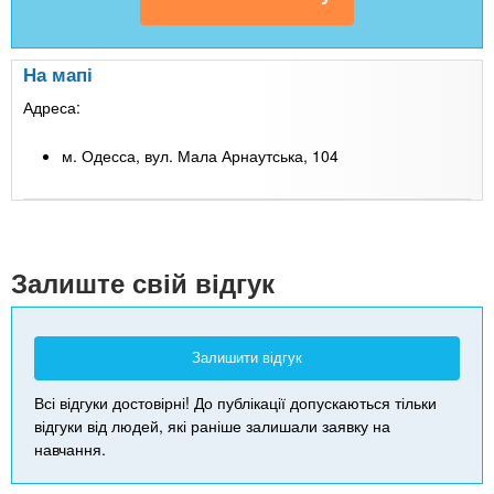
На мапі
Адреса:
м. Одесса, вул. Мала Арнаутська, 104
Leaflet
| Map data ©
Google
+
-
Залиште свій відгук
Залишити відгук
Всі відгуки достовірні! До публікації допускаються тільки
відгуки від людей, які раніше залишали заявку на
навчання.