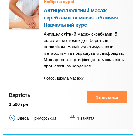
Набір на курс!
Антицеллюлітний масаж
скребками та масаж обличчя.
Навчальний курс
Антицелюлітний масаж скребками: 5
ефективних технік для боротьби з
целюлітом. Навчіться стимулювати
метаболізм та покращувати лімфовідтік.
Міжнародна сертифікація та можливість
працювати за кордоном.
Лотос, школа масажу
Вартість
Записатися
3 500
грн
Одеса
Приморський
1 заняття