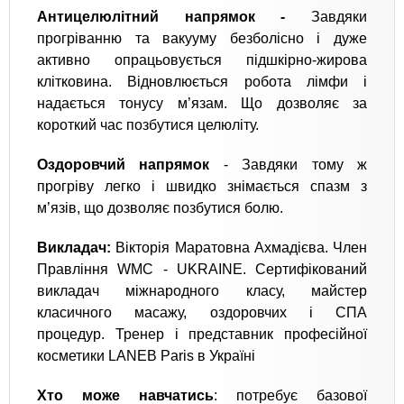
Антицелюлітний напрямок -
Завдяки
прогріванню та вакууму безболісно і дуже
активно опрацьовується підшкірно-жирова
клітковина. Відновлюється робота лімфи і
надається тонусу м’язам. Що дозволяє за
короткий час позбутися целюліту.
Оздоровчий напрямок
- Завдяки тому ж
прогріву легко і швидко знімається спазм з
м’язів, що дозволяє позбутися болю.
Викладач:
Вікторія Маратовна Ахмадієва. Член
Правління WMC - UKRAINE. Сертифікований
викладач міжнародного класу, майстер
класичного масажу, оздоровчих і СПА
процедур. Тренер і представник професійної
косметики LANEB Paris в Україні
Хто може навчатись
: потребує базової