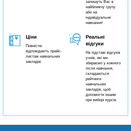
запишуть Вас в
найближчу групу
або на
індивідуальне
навчання!
Ціни
Реальні
відгуки
Повністю
відповідають прайс-
На підставі відгуків
листам навчальних
учнів, які ми
закладів
збираємо у кожного
після навчання,
складаються
рейтинги
навчальних
закладів, щоб
допомогти іншим
при виборі курсів.