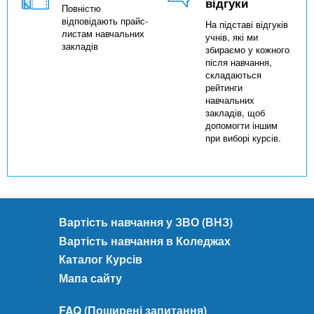
відгуки
Повністю
відповідають прайс-
На підставі відгуків
листам навчальних
учнів, які ми
закладів
збираємо у кожного
після навчання,
складаються
рейтинги
навчальних
закладів, щоб
допомогти іншим
при виборі курсів.
Вартість навчання у ЗВО (ВНЗ)
Вартість навчання в Коледжах
Каталог Курсів
Мапа сайту
FAQ (Поширені запитання)