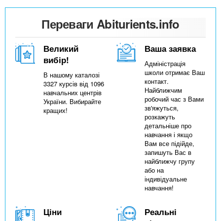
n
MBA
е
и
р
х
Переваги Abiturients.info
t
і
Онлайн курси
а
з
л
а
Великий
Ваша заявка
s
у
вибір!
к
За кордоном
Адміністрація
школи отримає Ваш
.
л
В нашому каталозі
контакт.
3327 курсів від 1096
а
Найближчим
навчальних центрів
робочий час з Вами
України. Вибирайте
i
д
зв'яжуться,
кращих!
і
розкажуть
детальніше про
n
в
навчання і якщо
Вам все підійде,
запишуть Вас в
f
найближчу групу
або на
індивідуальне
o
навчання!
Ціни
Реальні