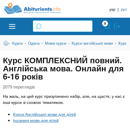
A
П
Д
е
укр
|
рус
о
b
р
в
е
0
й
і
i
т
д
и
В
Абітурієнту
Головна
Курси
Одеса
Мовні курси
Курси англійської мови
Курси 
»
»
»
»
»
н
д
t
и
о
и
є
Курс КОМПЛЕКСНИЙ повний.
о
ЗВО (ВНЗ)
т
к
u
с
Англійська мова. Онлайн для
у
Н
н
т
6-16 років
о
а
Коледжі
r
в
в
2079 переглядів
н
ч
i
о
Курси
На жаль, на цей курс призупинено набір, але, на щастя, у нас є
г
а
інші курси зі схожою тематикою.
о
л
e
м
Приватні школи
Курси Англійської мови для дітей
ь
а
Іноземні мови для дітей
т
н