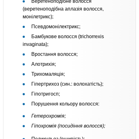
Веретеноподібне волосся
(веретеноподібна аплазія волосся,
монілетрикс);
Псевдомонілектрикс;
Бамбукове волосся (trichorrexis
invaginata);
Вростання волосся;
Алотрихія;
Трихомаляція;
Гіпертрихоз (син.: волохатість);
Гіпотригосп;
Порушення кольору волосся:
Гетерохромія;
Гіпохромія (посидіння волосся);
Педикульоз (вшивість);