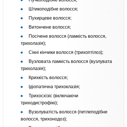
Штикоподібне волосся;
Пухирцеве волосся;
Витончене волосся;
Посічене волосся (ламкість волосся,
трихолазія);
Сікні кінчики волосся (трихоптілоз);
Вузловата ламкість волосся (вузлувата
трихолазія);
Крихкість волосся;
Ідіопатична трихоклазія;
Трихосхізіс (включаючи
триходистрофію);
Вузолуватість волосся (петлеподібне
волосся, трихонодоз);