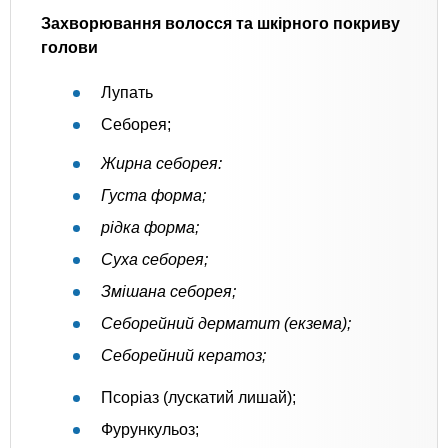
Захворювання волосся та шкірного покриву
голови
Лупать
Себорея;
Жирна себорея:
Густа форма;
рідка форма;
Суха себорея;
Змішана себорея;
Себорейний дерматит (екзема);
Себорейний кератоз;
Псоріаз (лускатий лишай);
Фурункульоз;