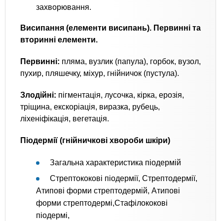
захворювання.
Висипання (елементи висипань). Первинні та
вторинні елементи.
Первинні:
пляма, вузлик (папула), горбок, вузол,
пухир, пляшечку, міхур, гнійничок (пустула).
Злодійні:
пігментація, лусочка, кірка, ерозія,
тріщина, екскоріація, виразка, рубець,
ліхеніфікація, вегетація.
Піодермії (гнійничкові хвороби шкіри)
Загальна характеристика піодермій
Стрептококові піодермії, Стрептодермії,
Атипові форми стрептодермій, Атипові
форми стрептодермі,Стафілококові
піодермі,