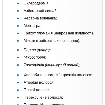
Склеродермія;
Азбестовий лишай;
Червона вовчанка;
Ментагра;
Трихотілломанія (невроз нав'язливості).
Мікози (грибкові захворювання):
Парша (фавус);
Мікроспорія;
Трихофітія (стрижучий лишай);
Хвороби та аномалії стрижнів волосся:
Атрофія волосся;
Плоскі волосся;
Перекручене волосся;
Пучкоподібне волосся;