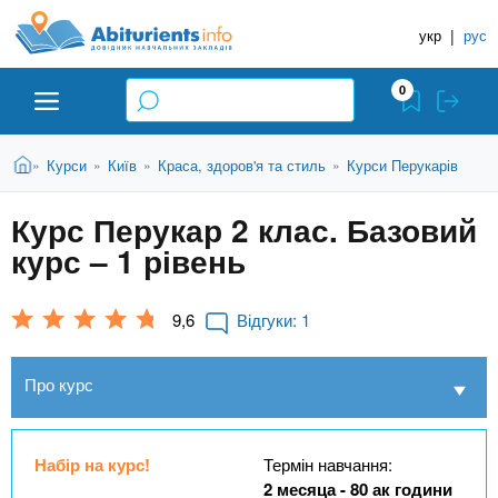
A
П
Д
е
укр
|
рус
о
b
р
в
е
0
й
і
i
т
д
и
В
Абітурієнту
Головна
Курси
Київ
Краса, здоров'я та стиль
Курси Перукарів
»
»
»
»
н
д
t
и
о
и
є
Курс Перукар 2 клас. Базовий
о
ЗВО (ВНЗ)
т
к
u
с
курс – 1 рівень
у
Н
н
т
о
а
Коледжі
r
в
9,6
Відгуки:
1
в
н
ч
i
о
Курси
Про курс
г
а
о
л
e
м
Приватні школи
ь
а
Набір на курс!
Термін навчання:
т
н
2 месяца - 80 ак години