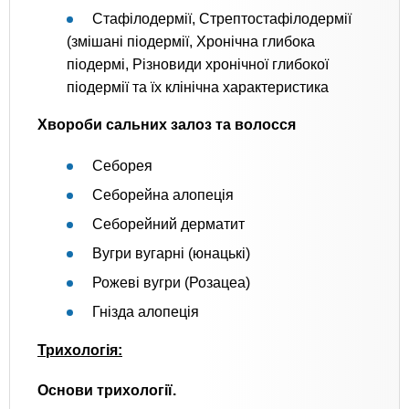
Стафілодермії, Стрептостафілодермії
(змішані піодермії, Хронічна глибока
піодермі, Різновиди хронічної глибокої
піодермії та їх клінічна характеристика
Хвороби сальних залоз та волосся
Себорея
Себорейна алопеція
Себорейний дерматит
Вугри вугарні (юнацькі)
Рожеві вугри (Розацеа)
Гнізда алопеція
Трихологія:
Основи трихології.