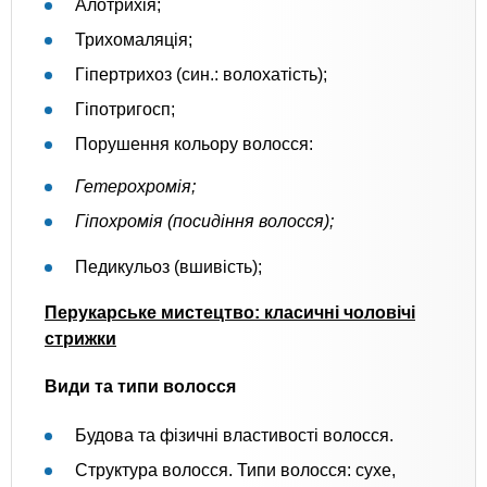
Алотрихія;
Трихомаляція;
Гіпертрихоз (син.: волохатість);
Гіпотригосп;
Порушення кольору волосся:
Гетерохромія;
Гіпохромія (посидіння волосся);
Педикульоз (вшивість);
Перукарське мистецтво: класичні чоловічі
стрижки
Види та типи волосся
Будова та фізичні властивості волосся.
Структура волосся. Типи волосся: сухе,