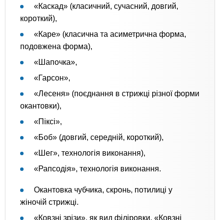
«Каскад» (класичний, сучасний, довгий,
короткий),
«Каре» (класична та асиметрична форма,
подовжена форма),
«Шапочка»,
«Гарсон»,
«Лесеня» (поєднання в стрижці різної форми
окантовки),
«Піксі»,
«Боб» (довгий, середній, короткий),
«Шег», технологія виконання),
«Рапсодія», технологія виконання.
Окантовка чубчика, скронь, потилиці у
жіночій стрижці.
«Ковзні зрізи», як вид філіровки. «Ковзні