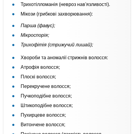
Трихотілломанія (невроз нав'язливості).
Мікози (грибкові захворювання):
Парша (фавус);
Мікроспорія;
Трихофітія (стрижучий лишай);
Хвороби та аномалії стрижнів волосся:
Атрофія волосся;
Плоскі волосся;
Перекручене волосся;
Пучкоподібне волосся;
Штикоподібне волосся;
Пухирцеве волосся;
Витончене волосся;