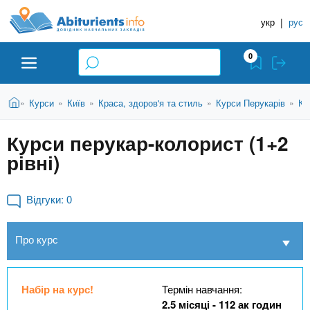
A
П
Д
е
укр
|
рус
о
b
р
в
е
0
й
і
i
т
д
и
В
Абітурієнту
Головна
Курси
Київ
Краса, здоров'я та стиль
Курси Перукарів
Ку
»
»
»
»
»
н
д
t
и
о
и
є
Курси перукар-колорист (1+2
о
ЗВО (ВНЗ)
т
к
u
с
рівні)
у
Н
н
т
о
а
Коледжі
r
в
Відгуки:
0
в
н
ч
i
о
Курси
Про курс
г
а
о
л
e
м
Приватні школи
ь
а
Набір на курс!
Термін навчання:
т
н
2.5 місяці - 112 ак годин