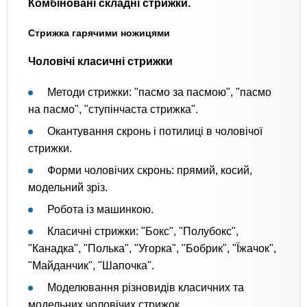
Комбіновані складні стрижки.
Стрижка гарячими ножицями
Чоловічі класичні стрижки
Методи стрижки: "пасмо за пасмою", "пасмо
на пасмо", "ступінчаста стрижка".
Окантування скронь і потилиці в чоловічої
стрижки.
Форми чоловічих скронь: прямий, косий,
модельний зріз.
Робота із машинкою.
Класичні стрижки: "Бокс", "Полубокс",
"Канадка", "Полька", "Угорка", "Бобрик", "Їжачок",
"Майданчик", "Шапочка".
Моделювання різновидів класичних та
модельних чоловічих стрижок.