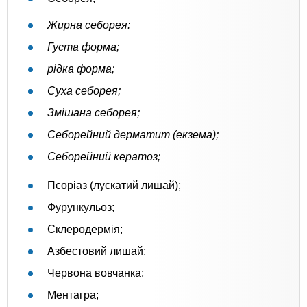
Жирна себорея:
Густа форма;
рідка форма;
Суха себорея;
Змішана себорея;
Себорейний дерматит (екзема);
Себорейний кератоз;
Псоріаз (лускатий лишай);
Фурункульоз;
Склеродермія;
Азбестовий лишай;
Червона вовчанка;
Ментагра;