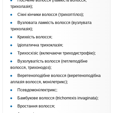
Посічене волосся (ламкість волосся,
трихолазія);
Сікні кінчики волосся (трихоптілоз);
Вузловата ламкість волосся (вузлувата
трихолазія);
Крихкість волосся;
Ідіопатична трихоклазія;
Трихосхізіс (включаючи триходистрофію);
Вузолуватість волосся (петлеподібне
волосся, трихонодоз);
Веретеноподібне волосся (веретеноподібна
аплазія волосся, монілетрикс);
Псевдомонілектрикс;
Бамбукове волосся (trichorrexis invaginata);
Вростання волосся;