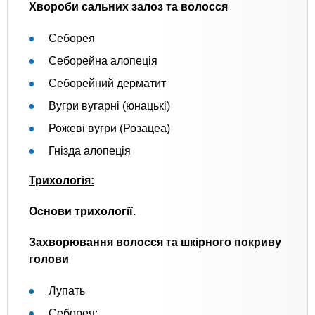
Хвороби сальних залоз та волосся
Себорея
Себорейна алопеція
Себорейний дерматит
Вугри вугарні (юнацькі)
Рожеві вугри (Розацеа)
Гнізда алопеція
Трихологія:
Основи трихології.
Захворювання волосся та шкірного покриву
голови
Лупать
Себорея;