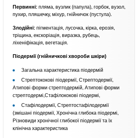
Первинні:
пляма, вузлик (папула), горбок, вузол,
пухир, пляшечку, міхур, гнійничок (пустула).
Злодійні:
пігментація, лусочка, кірка, ерозія,
тріщина, екскоріація, виразка, рубець,
ліхеніфікація, вегетація.
Піодермії (гнійничкові хвороби шкіри)
Загальна характеристика піодермій
Стрептококові піодермії, Стрептодермії,
Атипові форми стрептодермій, Атипові форми
стрептодермі,Стафілококові піодермі,
Стафілодермії, Стрептостафілодермії
(змішані піодермії, Хронічна глибока піодермі,
Різновиди хронічної глибокої піодермії та їх
клінічна характеристика