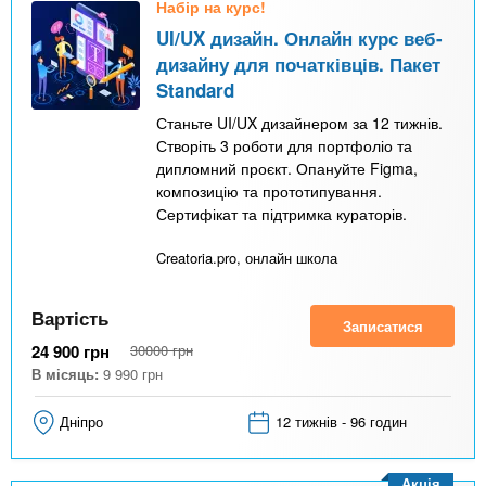
Набір на курс!
UI/UX дизайн. Онлайн курс веб-
дизайну для початківців. Пакет
Standard
Станьте UI/UX дизайнером за 12 тижнів.
Створіть 3 роботи для портфоліо та
дипломний проєкт. Опануйте Figma,
композицію та прототипування.
Сертифікат та підтримка кураторів.
Creatoria.pro, онлайн школа
Вартість
Записатися
24 900
грн
30000
грн
В місяць:
9 990
грн
Дніпро
12 тижнів - 96 годин
Акція