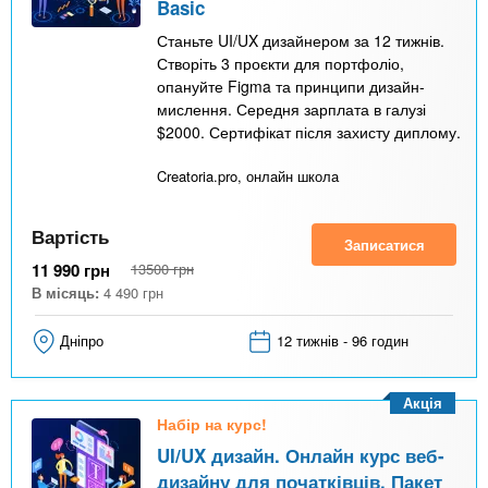
Basic
Станьте UI/UX дизайнером за 12 тижнів.
Створіть 3 проєкти для портфоліо,
опануйте Figma та принципи дизайн-
мислення. Середня зарплата в галузі
$2000. Сертифікат після захисту диплому.
Creatoria.pro, онлайн школа
Вартість
Записатися
11 990
грн
13500
грн
В місяць:
4 490
грн
Дніпро
12 тижнів - 96 годин
Акція
Набір на курс!
UI/UX дизайн. Онлайн курс веб-
дизайну для початківців. Пакет