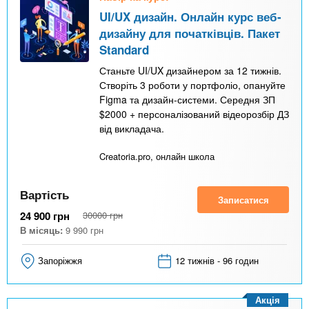
UI/UX дизайн. Онлайн курс веб-
дизайну для початківців. Пакет
Standard
Станьте UI/UX дизайнером за 12 тижнів.
Створіть 3 роботи у портфоліо, опануйте
Figma та дизайн-системи. Середня ЗП
$2000 + персоналізований відеорозбір ДЗ
від викладача.
Creatoria.pro, онлайн школа
Вартість
Записатися
24 900
грн
30000
грн
В місяць:
9 990
грн
Запоріжжя
12 тижнів - 96 годин
Акція