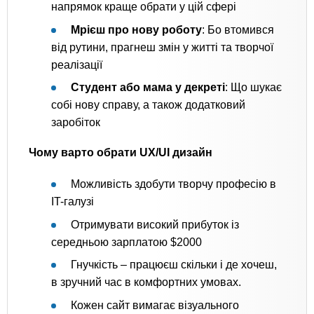
напрямок краще обрати у цій сфері
Мрієш про нову роботу
: Бо втомився
від рутини, прагнеш змін у житті та творчої
реалізації
Студент або мама у декреті
: Що шукає
собі нову справу, а також додатковий
заробіток
Чому варто обрати UX/UI дизайн
Можливість здобути творчу професію в
IT-галузі
Отримувати високий прибуток із
середньою зарплатою $2000
Гнучкість – працюєш скільки і де хочеш,
в зручний час в комфортних умовах.
Кожен сайт вимагає візуального