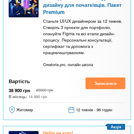
дизайну для початківців. Пакет
Premium
Станьте UI/UX дизайнером за 12 тижнів.
Створіть 3 проєкти для портфоліо,
опануйте Figma та всі етапи дизайн-
процесу. Персональні консультації,
сертифікат та допомога з
працевлаштуванням.
Creatoria.pro, онлайн школа
Вартість
Записатися
38 900
грн
45000
грн
В місяць:
14 990
грн
Житомир
12 тижнів - 96 годин
Акція
Набір на курс!