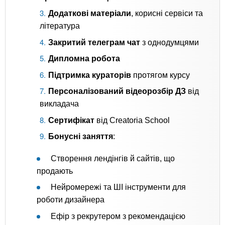
Додаткові матеріали
, корисні сервіси та
література
Закритий телеграм чат
з однодумцями
Дипломна робота
Підтримка кураторів
протягом курсу
Персоналізований відеорозбір ДЗ
від
викладача
Сертифікат
від Creatoria School
Бонусні заняття
:
Створення лендінгів й сайтів, що
продають
Нейромережі та ШІ інструменти для
роботи дизайнера
Ефір з рекрутером з рекомендацією