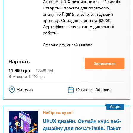
Станьте UI/UX дизайнером за 12 тижнів.
Створіть 3 проєкти для портфоліо,
опануйте Figma та всі етапи дизайн-
процесу. Середня зарплата $2000.
Сертифікат після захисту дипломної
роботи.
Creatoria.pro, онлайн школа
Вартість
Записатися
11 990
грн
13500
грн
В місяць:
4 490
грн
Житомир
12 тижнів - 96 годин
Акція
Набір на курс!
UI/UX дизайн. Онлайн курс веб-
дизайну для початківців. Пакет