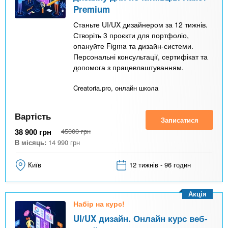
Premium
Станьте UI/UX дизайнером за 12 тижнів.
Створіть 3 проєкти для портфоліо,
опануйте Figma та дизайн-системи.
Персональні консультації, сертифікат та
допомога з працевлаштуванням.
Creatoria.pro, онлайн школа
Вартість
Записатися
38 900
грн
45000
грн
В місяць:
14 990
грн
Київ
12 тижнів - 96 годин
Акція
Набір на курс!
UI/UX дизайн. Онлайн курс веб-