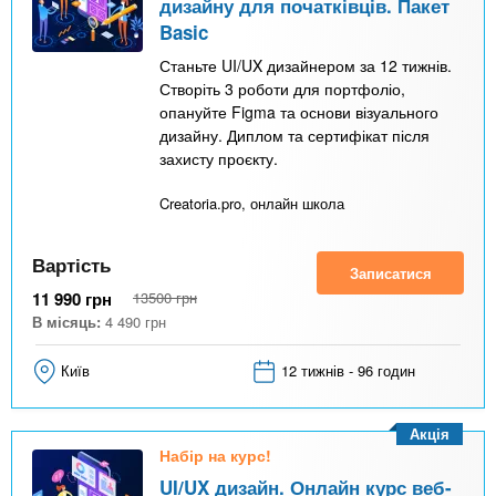
дизайну для початківців. Пакет
Basic
Станьте UI/UX дизайнером за 12 тижнів.
Створіть 3 роботи для портфоліо,
опануйте Figma та основи візуального
дизайну. Диплом та сертифікат після
захисту проєкту.
Creatoria.pro, онлайн школа
Вартість
Записатися
11 990
грн
13500
грн
В місяць:
4 490
грн
Київ
12 тижнів - 96 годин
Акція
Набір на курс!
UI/UX дизайн. Онлайн курс веб-