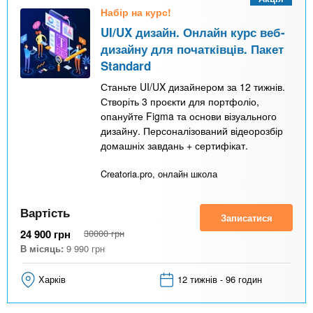
Набір на курс!
UI/UX дизайн. Онлайн курс веб-
дизайну для початківців. Пакет
Standard
Станьте UI/UX дизайнером за 12 тижнів.
Створіть 3 проєкти для портфоліо,
опануйте Figma та основи візуального
дизайну. Персоналізований відеорозбір
домашніх завдань + сертифікат.
Creatoria.pro, онлайн школа
Вартість
Записатися
24 900
грн
30000
грн
В місяць:
9 990
грн
Харків
12 тижнів - 96 годин