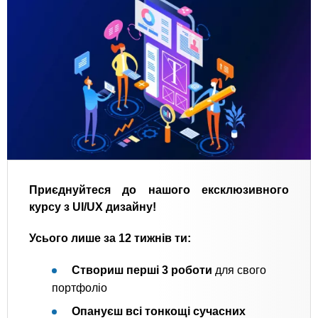
Приєднуйтеся до нашого ексклюзивного
курсу з UI/UX дизайну!
Усього лише за 12 тижнів
ти:
Створиш перші 3 роботи
для свого
портфоліо
Опануєш всі тонкощі сучасних