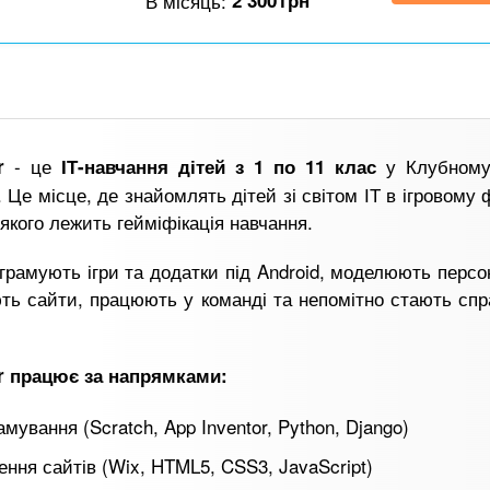
В місяць:
2 300
грн
- це
у Клубному
r
ІТ-навчання дітей з
1 по 11 клас
 Це місце, де знайомлять дітей зі світом ІТ в ігровому 
 якого лежить гейміфікація навчання.
грамують ігри та додатки під Android, моделюють персо
ть сайти, працюють у команді та непомітно стають сп
er працює за напрямками:
мування (Scratch, App Inventor, Python, Django)
ення сайтів (Wix, HTML5, CSS3, JavaScript)