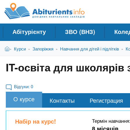
A
Д
П
е
о
b
р
в
е
і
й
i
Абітурієнту
ЗВО (ВНЗ)
Коле
д
т
и
н
t
В
д
Головна
Курси
Запоріжжя
Навчання для дітей і підлітків
Ко
»
»
»
»
и
и
о
к
є
о
u
IT-освіта для школярів 
т
с
Н
у
н
а
r
т
о
в
в
Відгуки:
0
ч
н
i
О курсе
о
Контакты
Регистрация
а
г
л
e
о
ь
м
Набір на курс!
Термін навчання
н
а
8 місяців