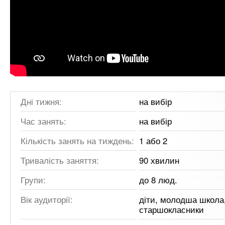
Дні тижня:
на вибір
Час занять:
на вибір
Кількість занять на тиждень:
1 або 2
Тривалість заняття:
90 хвилин
Групи:
до 8 люд.
Вік аудиторії:
діти, молодша школа
старшокласники