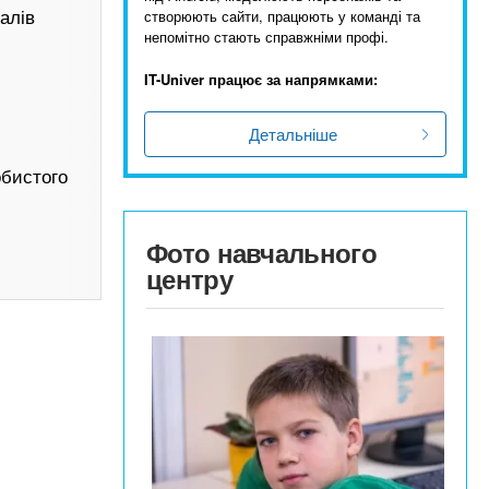
алів
створюють сайти, працюють у команді та
непомітно стають справжніми профі.
IT-Univer працює за напрямками:
Детальніше
обистого
Фото навчального
центру