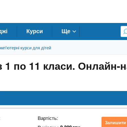
джі
Курси
Ще
мп'ютерні курси для дітей
з 1 по 11 класи. Онлайн-
:
Вартість:
Залишити 