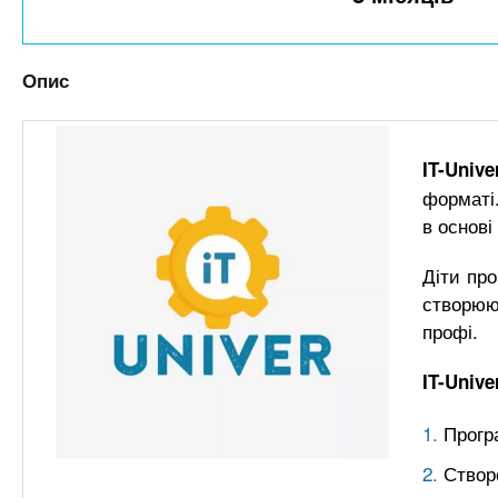
n
т
и
е
х
t
р
з
і
Опис
а
а
s
л
к
у
л
IT-Unive
.
а
форматі.
в основі
д
i
і
Діти про
в
n
створюю
профі.
f
IT-Univ
o
Програ
Створ