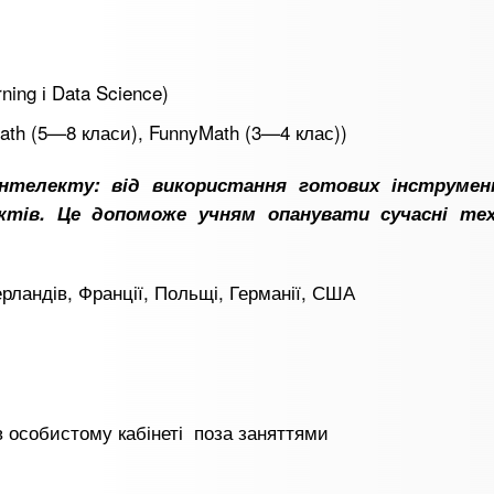
ning і Data Science)
ath (5—8 класи), FunnyMath (3—4 клас))
нтелекту: від використання готових інструме
ктів. Це допоможе учням опанувати сучасні тех
дерландів, Франції, Польщі, Германії, США
 в особистому кабінеті поза заняттями