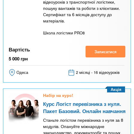
відеоуроків з транспортної логістики,
пошуку вантажів та роботи з клієнтами.
Сертифікат та 6 місяців доступу до
матеріалів.
Школа логістики PRO8
Вартість
Записатися
5 000
грн
Одеса
2 місяці - 16 відеоуроків
Акція
Набір на курс!
Курс Логіст перевізника з нуля.
Пакет Базовий. Онлайн навчання
Станьте логістом перевізника з нуля за 8
модулів. Опануйте міжнародне
законодавство, документообіг та пошук