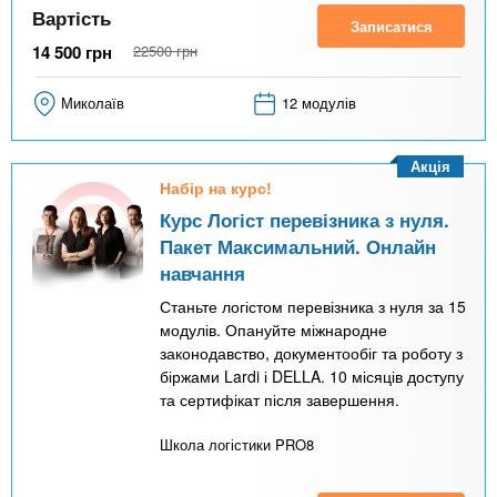
Вартість
Записатися
14 500
грн
22500
грн
Миколаїв
12 модулів
Акція
Набір на курс!
Курс Логіст перевізника з нуля.
Пакет Максимальний. Онлайн
навчання
Станьте логістом перевізника з нуля за 15
модулів. Опануйте міжнародне
законодавство, документообіг та роботу з
біржами Lardi і DELLA. 10 місяців доступу
та сертифікат після завершення.
Школа логістики PRO8