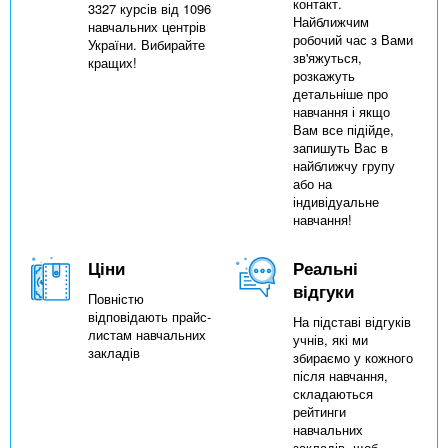
контакт.
3327 курсів від 1096
Найближчим
навчальних центрів
робочий час з Вами
України. Вибирайте
зв'яжуться,
кращих!
розкажуть
детальніше про
навчання і якщо
Вам все підійде,
запишуть Вас в
найближчу групу
або на
індивідуальне
навчання!
Ціни
Реальні
відгуки
Повністю
відповідають прайс-
На підставі відгуків
листам навчальних
учнів, які ми
закладів
збираємо у кожного
після навчання,
складаються
рейтинги
навчальних
закладів, щоб