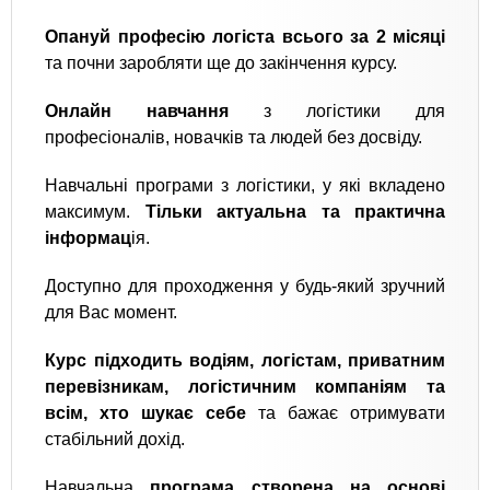
Опануй професію логіста всього за 2 місяці
та почни заробляти ще до закінчення курсу.
Онлайн навчання
з логістики для
професіоналів, новачків та людей без досвіду.
Навчальні програми з логістики, у які вкладено
максимум.
Тільки актуальна та практична
інформац
ія.
Доступно для проходження у будь-який зручний
для Вас момент.
Курс підходить водіям, логістам, приватним
перевізникам, логістичним компаніям та
всім, хто шукає себе
та бажає отримувати
стабільний дохід.
Навчальна
програма створена на основі