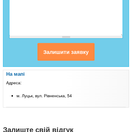
На мапі
Адреса:
м. Луцьк, вул. Рівненська, 54
Leaflet
| Map data ©
Google
+
-
Залиште свій відгук