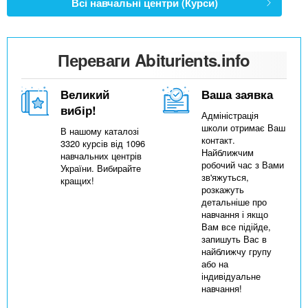
Всі навчальні центри (Курси)
Переваги Abiturients.info
Великий
Ваша заявка
вибір!
Адміністрація
школи отримає Ваш
В нашому каталозі
контакт.
3320 курсів від 1096
Найближчим
навчальних центрів
робочий час з Вами
України. Вибирайте
зв'яжуться,
кращих!
розкажуть
детальніше про
навчання і якщо
Вам все підійде,
запишуть Вас в
найближчу групу
або на
індивідуальне
навчання!