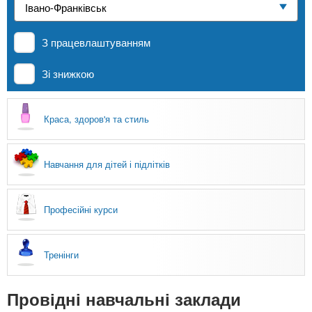
n
е
и
р
Приватні школи
х
t
і
З працевлаштуванням
а
з
л
MBA
а
s
Зі знижкою
у
к
.
л
Онлайн курси
Краса, здоров'я та стиль
а
i
д
За кордоном
і
Навчання для дітей і підлітків
n
в
Професійні курси
f
Тренінги
o
Провідні навчальні заклади