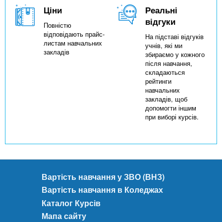
Ціни
Реальні
відгуки
Повністю
відповідають прайс-
На підставі відгуків
листам навчальних
учнів, які ми
закладів
збираємо у кожного
після навчання,
складаються
рейтинги
навчальних
закладів, щоб
допомогти іншим
при виборі курсів.
Вартість навчання у ЗВО (ВНЗ)
Вартість навчання в Коледжах
Каталог Курсів
Мапа сайту