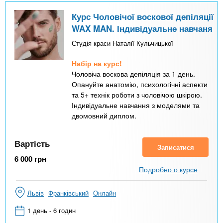
Курс Чоловічої воскової депіляції
WAX MAN. Індивідуальне навчаня
Студія краси Наталії Кульчицької
Набір на курс!
Чоловіча воскова депіляція за 1 день.
Опануйте анатомію, психологічні аспекти
та 5+ технік роботи з чоловічою шкірою.
Індивідуальне навчання з моделями та
двомовний диплом.
Вартість
Записатися
6 000
грн
Подробно о курсе
Львів
Франківський
Онлайн
1 день - 6 годин