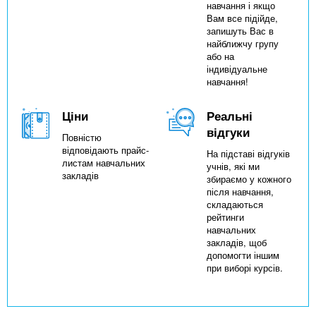
навчання і якщо
Вам все підійде,
запишуть Вас в
найближчу групу
або на
індивідуальне
навчання!
Ціни
Реальні
відгуки
Повністю
відповідають прайс-
На підставі відгуків
листам навчальних
учнів, які ми
закладів
збираємо у кожного
після навчання,
складаються
рейтинги
навчальних
закладів, щоб
допомогти іншим
при виборі курсів.