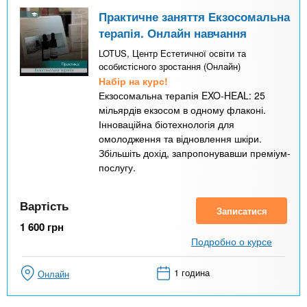
Практичне заняття Екзосомальна
терапія. Онлайн навчання
LOTUS, Центр Естетичної освіти та
особистісного зростання (Онлайн)
Набір на курс!
Екзосомальна терапія EXO-HEAL: 25
мільярдів екзосом в одному флаконі.
Інноваційна біотехнологія для
омолодження та відновлення шкіри.
Збільшіть дохід, запропонувавши преміум-
послугу.
Вартість
Записатися
1 600
грн
Подробно о курсе
1 година
Онлайн