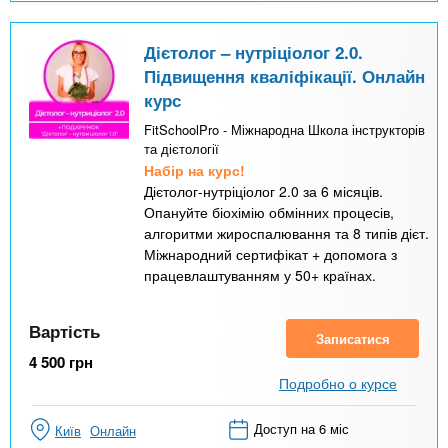
Дієтолог – нутріціолог 2.0.
Підвищення кваліфікації. Онлайн
курс
FitSchoolPro - Міжнародна Школа інструкторів
та дієтології
Набір на курс!
Дієтолог-нутріціолог 2.0 за 6 місяців.
Опануйте біохімію обмінних процесів,
алгоритми жироспалювання та 8 типів дієт.
Міжнародний сертифікат + допомога з
працевлаштуванням у 50+ країнах.
Вартість
Записатися
4 500
грн
Подробно о курсе
Доступ на 6 міс
Київ
Онлайн