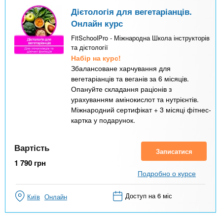
Дієтологія для вегетаріанців.
Онлайн курс
FitSchoolPro - Міжнародна Школа інструкторів
та дієтології
Набір на курс!
Збалансоване харчування для
вегетаріанців та веганів за 6 місяців.
Опануйте складання раціонів з
урахуванням амінокислот та нутрієнтів.
Міжнародний сертифікат + 3 місяці фітнес-
картка у подарунок.
Вартість
Записатися
1 790
грн
Подробно о курсе
Доступ на 6 міс
Київ
Онлайн