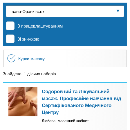
n
е
и
р
Приватні школи
х
t
і
а
з
л
З працевлаштуванням
MBA
а
s
у
к
Зі знижкою
.
л
Онлайн курси
а
Курси масажу
i
д
За кордоном
і
Знайдено: 1 діючих наборів
n
в
Оздоровчий та Лікувальний
f
масаж. Професійне навчання від
Сертифікованого Медичного
o
Центру
Любава, масажний кабінет