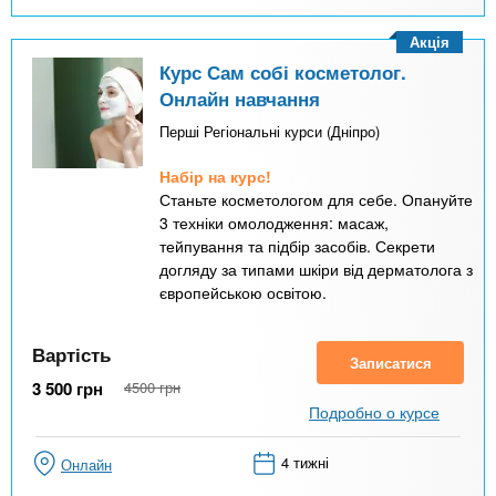
Акція
Курс Сам собі косметолог.
Онлайн навчання
Перші Регіональні курси (Дніпро)
Набір на курс!
Станьте косметологом для себе. Опануйте
3 техніки омолодження: масаж,
тейпування та підбір засобів. Секрети
догляду за типами шкіри від дерматолога з
європейською освітою.
Вартість
Записатися
3 500
грн
4500
грн
Подробно о курсе
4 тижні
Онлайн