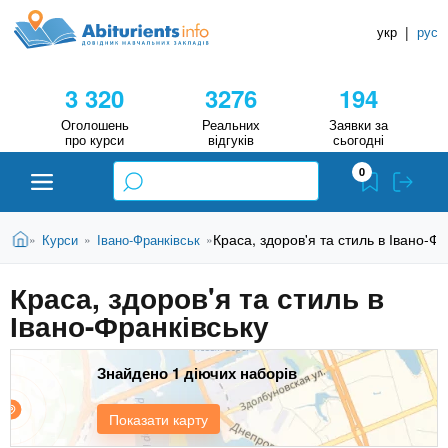
A
П
Д
е
укр
|
рус
о
b
р
в
е
3 320
3276
194
й
і
i
т
д
Оголошень
Реальних
Заявки за
и
про курси
відгуків
сьогодні
н
д
t
0
о
и
о
к
u
с
В
Н
Абітурієнту
Головна
Краса, здоров'я та стиль в Івано-Фр
Курси
Івано-Франківськ
»
»
»
н
и
о
а
r
є
в
Краса, здоров'я та стиль в
в
ЗВО (ВНЗ)
т
н
Івано-Франківську
у
ч
i
о
т
г
а
Коледжі
о
Знайдено 1 діючих наборів
л
e
м
ь
а
Курси
Показати карту
т
н